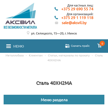
Для частных лиц:
+375 29 690 55 74
Для организаций:
+375 29 1 119 118
sale@aksvil.by
ул. Селицкого, 15—20, г. Минск
0
Скачать прайс
МЕНЮ
Металлобаза
-
Клиентам
-
Статьи, материалы по прокату
-
Сталь
40ХН2МА
Сталь 40ХН2МА
Меню раздела