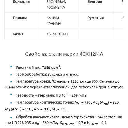
Болгария
36CrNiMo4,
Венгрия
36C
40ChN2MA
Польша
36HNM,
Румыния
T35
40HNMA
Чехия
16341, 16342
Свойства стали марки 40ХН2МА
3
Удельный вес:
7850 кг/м
.
Термообработка:
Закалка и отпуск.
Температура ковки, °С:
начала 1220, конца 800. Сечения до
80 мм отжиг с перекристаллизацией, два переохлаждения, отпуск.
-1
Твердость материала:
HB 10
= 269 МПа.
Температура критических точек:
Ac
= 730 , Ac
(Ac
) = 820 ,
1
3
m
Ar
(Arc
) = 550 , Ar
= 380 , M
= 320.
3
m
1
n
Обрабатываемость резанием:
в горячекатанном состоянии
при HB 228-235 и
σ
= 560 МПа, К
= 0,7 и К
= 0,4.
в
υ тв. спл
υ б.ст