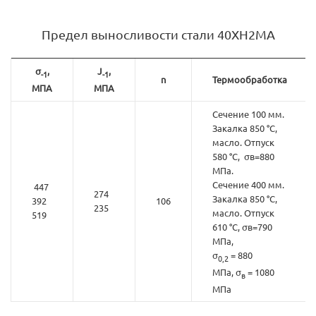
Предел выносливости стали 40ХН2МА
σ
,
J
,
-1
-1
n
Термообработка
МПА
МПА
Сечение 100 мм.
Закалка 850 °C,
масло. Отпуск
580 °C, σв=880
МПа.
Сечение 400 мм.
447
274
Закалка 850 °C,
392
106
235
масло. Отпуск
519
610 °C, σв=790
МПа,
σ
= 880
0,2
МПа, σ
= 1080
в
МПа