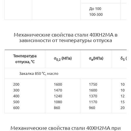
До 100
100-300
Механические свойства стали 40ХН2МА в
зависимости от температуры отпуска
Температура
σ
(МПа)
σ
(МПа)
δ
(%)
0,2
в
5
отпуска, °С
Закалка 850 °С, масло
200
1600
1750
10
300
1470
1600
10
400
1240
1370
12
500
1080
1170
15
600
860
960
20
Механические свойства стали 40ХН2МА при