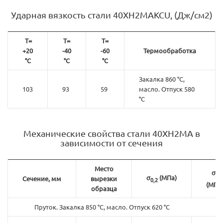
Ударная вязкость стали 40ХН2МАKCU, (Дж/см2)
Т=
Т=
Т=
+20
-40
-60
Термообработка
°С
°С
°С
Закалка 860 °С,
103
93
59
масло. Отпуск 580
°С
Механические свойства стали 40ХН2МА в
зависимости от сечения
Место
σ
в
σ
(МПа)
Сечение, мм
вырезки
0,2
(МПа
образца
Пруток. Закалка 850 °С, масло. Отпуск 620 °С