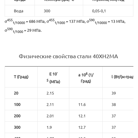
Вода
300
0,05-0,1
455
455
590
σ
= 686 МПа, σ
= 137 МПа, σ
= 13 МПа,
1/10000
1/1000
1/10000
590
σ
= 29 МПа.
1/1000
Физические свойства стали 40ХН2МА
-
6
E 10
a 10
(1/
T (Град)
l (Вт/(м·град))
5
Град)
(МПа)
20
2.15
39
100
2.11
11.6
38
200
2.01
12.1
37
300
1.9
12.7
37