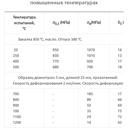
повышенных температурах
Температура
σ
(МПа)
σ
(МПа)
δ
(%)
испытаний,
0,2
в
5
°С
Закалка 850 °С, масло. Отпуск 580 °С.
20
950
1070
16
250
830
1010
13
400
770
950
17
500
680
700
18
Образец диаметром 5 мм, длиной 25 мм, прокатанный.
Скорость деформирования 2 мм/мин. Скорость деформации 0,0
700
-
185
17
800
-
89
66
900
-
50
69
100
-
35
75
1100
-
24
72
1200
-
14
62