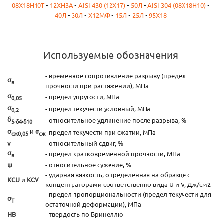
08Х18Н10Т
•
12ХН3А
•
AISI 430 (12Х17)
•
50Л
•
AISI 304 (08Х18Н10)
•
40Л
•
30Л
•
Х12МФ
•
15Л
•
25Л
•
95Х18
Используемые обозначения
- временное сопротивление разрыву (предел
σ
в
прочности при растяжении), МПа
σ
- предел упругости, МПа
0,05
σ
- предел текучести условный, МПа
0,2
δ
,
,
- относительное удлинение после разрыва, %
5
δ4
δ10
σ
и
σ
- предел текучести при сжатии, МПа
сж0,05
сж
ν
- относительный сдвиг, %
σ
- предел кратковременной прочности, МПа
в
ψ
- относительное сужение, %
- ударная вязкость, определенная на образце с
KCU
и
KCV
концентраторами соответственно вида U и V, Дж/см2
- предел пропорциональности (предел текучести для
σ
T
остаточной деформации), МПа
HB
- твердость по Бринеллю