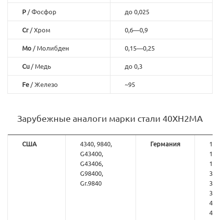
P
/ Фосфор
до 0,025
Cr
/ Хром
0,6—0,9
Mo
/ Молибден
0,15—0,25
Cu
/ Медь
до 0,3
Fe
/ Железо
~95
Зарубежные аналоги марки стали 40ХН2МА
США
4340, 9840,
Германия
1.6
G43400,
1.6
G43406,
1.7
G98400,
34C
Gr.9840
36C
36N
40N
42C