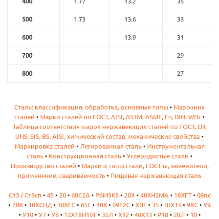
400
1.77
13.2
35
500
1.73
13.6
33
600
13.9
31
700
29
800
27
Сталь: классификация, обработка, основные типы
•
Марочник
сталей
•
Марки сталей по ГОСТ, AISI, ASTM, ASME, En, DIN, WNr
•
Таблица соответствия марок нержавеющих сталей по ГОСТ, EN,
UNS, SIS, BS, AISI, химический состав, механические свойства
•
Маркировка сталей
•
Легированная сталь
•
Инструментальная
сталь
•
Конструкционная сталь
•
Углеродистые стали
•
Производство сталей
•
Марки и типы стали, ГОСТ'ы, заменители,
применение, свариваемость
•
Пищевая нержавеющая сталь
Ст3 / Ст3сп
•
45
•
20
•
60С2А
•
Р6М5К5
•
20Х
•
40ХН2МА
•
18ХГТ
•
08пс
•
20К
•
10ХСНД
•
30ХГС
•
65Г
•
40Х
•
09Г2С
•
ХВГ
•
35
•
ШХ15
•
9ХС
•
У9
•
У10
•
У7
•
У8
•
12Х18Н10Т
•
35Л
•
Х12
•
40Х13
•
Р18
•
20Л
•
10
•