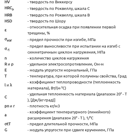
HV
- твердость по Виккерсу
HRC
- твердость по Роквеллу, шкала С
э
HRB
- твердость по Роквеллу, шкала В
HSD
- твердость по Шору
- относительная осадка при появлении первой
ε
трещины, %
σ
- предел прочности при изгибе, МПа
изг
- предел выносливости при испытании на изгиб с
σ
-1
симметричным циклом нагружения, МПа
n
- количество циклов нагружения
R
и
ρ
- удельное электросопротивление, Ом·м
E
- модуль упругости нормальный, ГПа
T
- температура, при которой получены свойства, Град
- коэффициент теплопроводности (теплоемкость
l
и
λ
материала), Вт/(м·°С)
- удельная теплоемкость материала (диапазон 20° - T
C
), [Дж/(кг·град)]
pn
и
r
- плотность кг/м3
- коэффициент температурного (линейного)
а
расширения (диапазон 20° - T ), 1/°С
σtТ
- предел длительной прочности, МПа
G
- модуль упругости при сдвиге кручением, ГПа