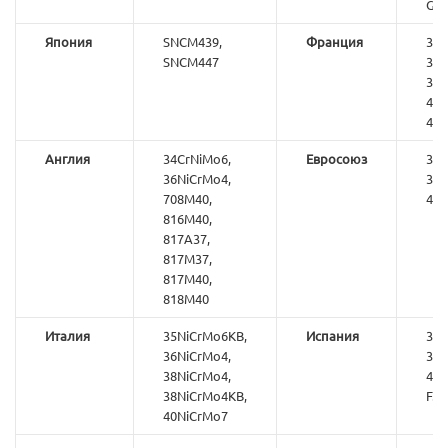
G3
Япония
SNCM439,
Франция
35N
SNCM447
35N
36N
40N
42
Англия
34CrNiMo6,
Евросоюз
34C
36NiCrMo4,
36C
708M40,
40
816M40,
817A37,
817M37,
817M40,
818M40
Италия
35NiCrMo6KB,
Испания
35N
36NiCrMo4,
36C
38NiCrMo4,
42C
38NiCrMo4KB,
F.1
40NiCrMo7