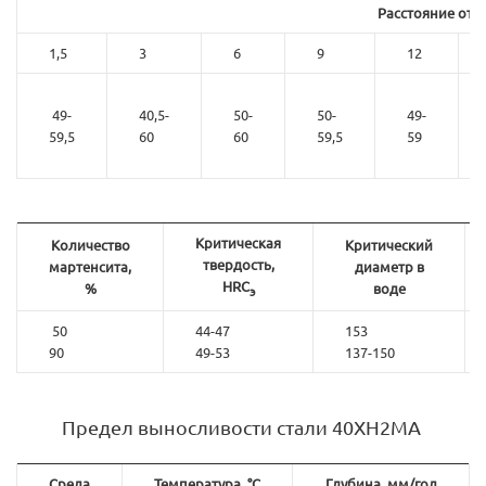
Расстояние от т
1,5
3
6
9
12
49-
40,5-
50-
50-
49-
59,5
60
60
59,5
59
Критическая
Количество
Критический
твердость,
мартенсита,
диаметр в
HRC
%
воде
э
50
44-47
153
90
49-53
137-150
Предел выносливости стали 40ХН2МА
Среда
Температура, °С
Глубина, мм/год