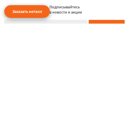
Подписывайтесь
Заказать металл
на новости и акции
2026 © ЧТУП «Металлобаза Аксвил»
Металлобаза в Минске
Услуги
Информация
Каталог металла
Карта сайта
Частное торговое унитарное предприятие «Металлобаза Аксвил». УНП
193050708
ул. Селицкого, 15—20
,
г. Минск
,
Беларусь,
220075.
Тел:
+375 17 270 00 30
,
+375 29 111 91 18
,
+375 29 637 70 77
.