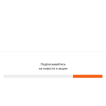
Подписывайтесь
на новости и акции
2026 © ЧТУП «Металлобаза Аксвил»
Металлобаза в Минске
Услуги