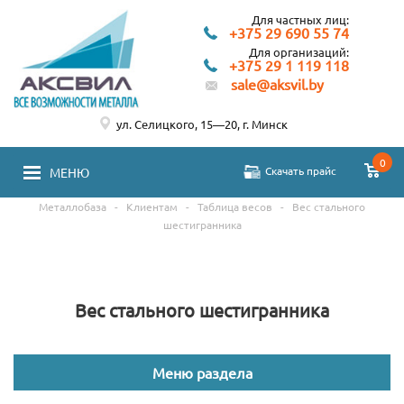
Для частных лиц:
+375 29 690 55 74
Для организаций:
+375 29 1 119 118
sale@aksvil.by
ул. Селицкого, 15—20, г. Минск
0
Скачать прайс
МЕНЮ
Металлобаза
-
Клиентам
-
Таблица весов
-
Вес стального
шестигранника
Вес стального шестигранника
Меню раздела