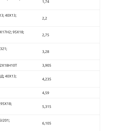
1,74
13; 40Х13;
2,2
4Х17Н2; 95Х18;
2,75
321;
3,28
 12Х18Н10Т
3,905
НД; 40Х13;
4,235
4,59
 95Х18;
5,315
SI201;
6,105