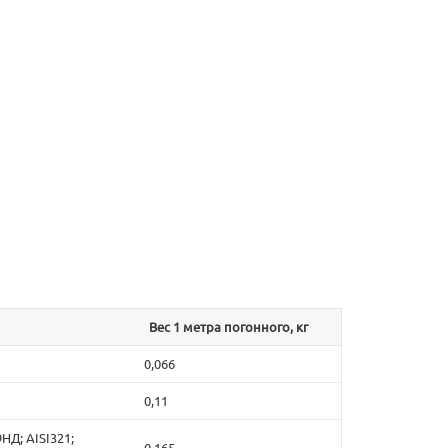
Вес 1 метра погонного, кг
0,066
0,11
9НД; AISI321;
0,165