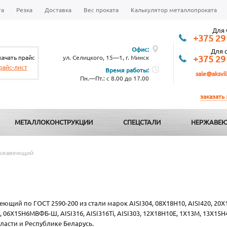
та
Резка
Доставка
Вес проката
Калькулятор металлопроката
Для 
+375 29
Офис:
Для 
качать прайс
ул. Селицкого, 15—1, г. Минск
+375 29
райс-лист
Время работы:
sale@aksvil
Пн.—Пт.: с 8.00 до 17.00
заказать
МЕТАЛЛОКОНСТРУКЦИИ
СПЕЦСТАЛИ
НЕРЖАВЕЮ
ержавеющий
щий по ГОСТ 2590-200 из стали марок AISI304, 08Х18Н10, AISI420, 20Х13,
L, 06Х15Н6МВФБ-Ш, AISI316, AISI316Ti, AISI303, 12Х18Н10Е, 1Х13М, 13Х
бласти и Республике Беларусь.