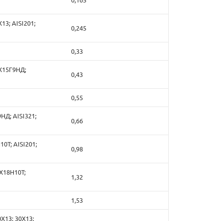
13; AISI201;
0,245
0,33
2Х15Г9НД;
0,43
0,55
9НД; AISI321;
0,66
10Т; AISI201;
0,98
2Х18Н10Т;
1,32
1,53
0Х13; 30Х13;