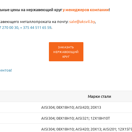
альные цены на нержавеющий круг
у менеджеров компании
!
ржавеющего металлопроката на почту:
sale@aksvil.by
,
 270 00 30, + 375 44 511 65 59
.
ЗАКАЗАТЬ
НЕРЖАВЕЮЩИЙ
КРУГ
ентов!
Марки стали
AISI304; 08Х18Н10; AISI420; 20Х13
AISI304; 08Х18Н10; AISI321; 12Х18Н10Т
AISI304; 08Х18Н10; AISI420; 20Х13; AISI201; 12Х15Г