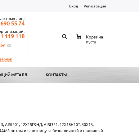
Вход
Регистрация
частных лиц:
 690 55 74
организаций:
 1 119 118
Корзина
пуста
.by
 звонок
ЩИЙ МЕТАЛЛ
КОНТАКТЫ
 AISI201, 12Х15Г9НД, AISI321, 12Х18Н10Т, 30Х13,
15Н4АМ3 оптом и в розницу за безналичный и наличный