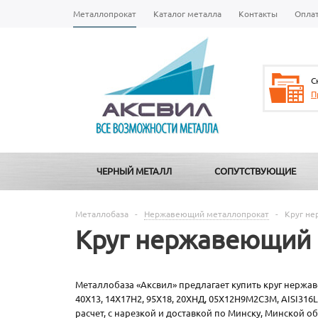
Металлопрокат
Каталог металла
Контакты
Опла
С
П
ЧЕРНЫЙ МЕТАЛЛ
СОПУТСТВУЮЩИЕ
Металлобаза
-
Нержавеющий металлопрокат
-
Круг н
Круг нержавеющий
Металлобаза «Аксвил» предлагает купить круг нержавею
40Х13, 14Х17Н2, 95Х18, 20ХНД, 05Х12Н9М2С3М, AISI316
расчет, с нарезкой и доставкой по Минску, Минской о