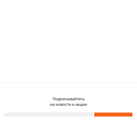
Подписывайтесь
на новости и акции
2026 © ЧТУП «Металлобаза Аксвил»