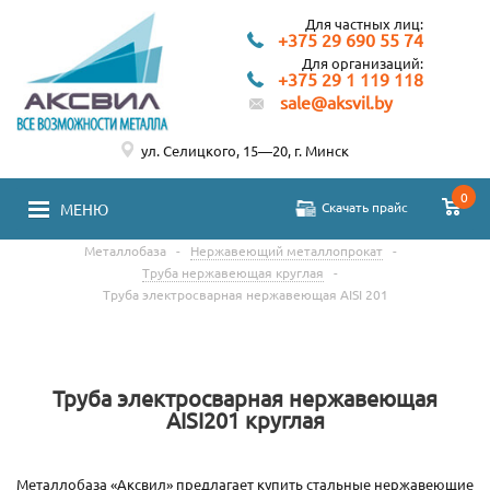
Для частных лиц:
+375 29 690 55 74
Для организаций:
+375 29 1 119 118
sale@aksvil.by
ул. Селицкого, 15—20, г. Минск
0
Скачать прайс
МЕНЮ
Металлобаза
-
Нержавеющий металлопрокат
-
Труба нержавеющая круглая
-
Труба электросварная нержавеющая AISI 201
Труба электросварная нержавеющая
AISI201 круглая
Металлобаза «Аксвил» предлагает купить стальные нержавеющие