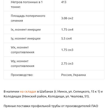
Метров погонных в 1
413
тонне:
Площадь поперечного
3.08 см2
сечения
Ix, момент инерции
1.75 см4
Iy, момент инерции
5.5 см4
Wx, момент
1.75 см3
сопротивления
Wy, момент
2.75 см3
сопротивления
Производство:
Россия, Украина
В наличии
на складах
в Шабанах (г. Минск, ул. Селицкого, 15 к 1) и
Колодищах (Минский район, Колодищи, ул. Чкалова, 51).
Прямые поставки профильной трубы от производителей ПАО