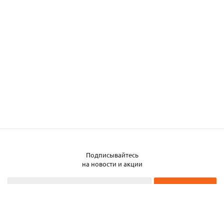
Подписывайтесь
Заказать металл
на новости и акции
2026 © ЧТУП «Металлобаза Аксвил»