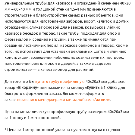
Универсальные трубы для каркасов и ограждений сечением 40×20
мм – 60×40 мм и толщиной стенки 1,5–4 мм применяются в
строительстве и благоустройстве самых разных объектов. Они
используются для изготовления заборов, ворот, калиток и других
ограждений, служат основой для навесов, козырьков, лёгких
каркасов беседок и террас. Такие трубы подходят для опор и
ферм малой и средней нагрузки, а также применяются при
создании лестничных перил, каркасов балконов и террас. Кроме
того, их используют для установки рекламных щитов и уличных
конструкций, возведения небольших хозяйственных построек,
изготовления рам для окон и дверей, а также в садовом
строительстве — в качестве опор для растений.
Для того что бы
купить трубу профильную
40х20х3 мм добавьте
товар «
В корзину
» или нажмите на кнопку «
Купить в 1 клик
» для
быстрого оформления заказа. Вы можете оформить
заказ
связавшись менеджерами металлобазы «Аксвил»
.
Цена на металлическую профильную трубу размером 40х20х3 мм
за 1 тонну и 1 метр погонный.
* Цена за 1 метр погонный указана с учетом отпуска от целых