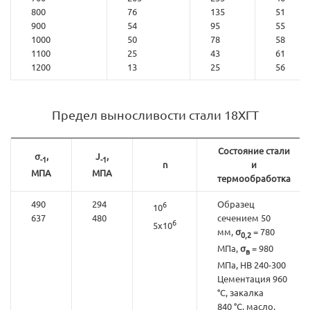
800
76
135
51
900
54
95
55
1000
50
78
58
1100
25
43
61
1200
13
25
56
Предел выносливости стали 18ХГТ
Состояние стали
σ
,
J
,
-1
-1
n
и
МПА
МПА
термообработка
490
294
Образец
6
10
637
480
сечением 50
6
5x10
мм,
σ
= 780
0,2
МПа,
σ
= 980
в
МПа, HB 240-300
Цементация 960
°С, закалка
840 °С, масло,