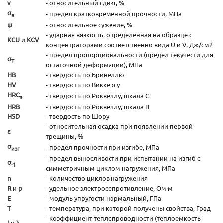
ν
- относительный сдвиг, %
σ
- предел кратковременной прочности, МПа
в
ψ
- относительное сужение, %
- ударная вязкость, определенная на образце с
KCU
и
KCV
концентраторами соответственно вида U и V, Дж/см2
- предел пропорциональности (предел текучести для
σ
T
остаточной деформации), МПа
HB
- твердость по Бринеллю
HV
- твердость по Виккерсу
HRC
- твердость по Роквеллу, шкала С
э
HRB
- твердость по Роквеллу, шкала В
HSD
- твердость по Шору
- относительная осадка при появлении первой
ε
трещины, %
σ
- предел прочности при изгибе, МПа
изг
- предел выносливости при испытании на изгиб с
σ
-1
симметричным циклом нагружения, МПа
n
- количество циклов нагружения
R
и
ρ
- удельное электросопротивление, Ом·м
E
- модуль упругости нормальный, ГПа
T
- температура, при которой получены свойства, Град
- коэффициент теплопроводности (теплоемкость
l
и
λ