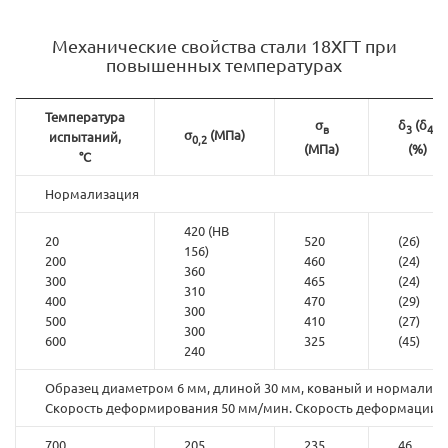
Механические свойства стали 18ХГТ при
повышенных температурах
Температура
σ
δ
(δ
)
в
3
4
σ
(МПа)
испытаний,
0,2
(МПа)
(%)
°С
Нормализация
420 (HB
20
520
(26)
156)
200
460
(24)
360
300
465
(24)
310
400
470
(29)
300
500
410
(27)
300
600
325
(45)
240
Образец диаметром 6 мм, длиной 30 мм, кованый и нормализ
Скорость деформирования 50 мм/мин. Скорость деформации 0,
700
205
235
46