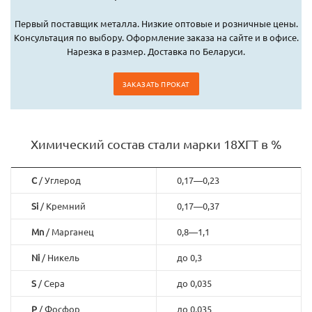
Первый поставщик металла. Низкие оптовые и розничные цены.
Консультация по выбору. Оформление заказа на сайте и в офисе.
Нарезка в размер. Доставка по Беларуси.
ЗАКАЗАТЬ ПРОКАТ
Химический состав стали марки 18ХГТ в %
C
/ Углерод
0,17—0,23
Si
/ Кремний
0,17—0,37
Mn
/ Марганец
0,8—1,1
Ni
/ Никель
до 0,3
S
/ Сера
до 0,035
P
/ Фосфор
до 0,035