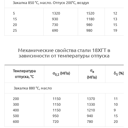
Закалка 850 °С, масло. Отпуск 200°С, воздух
5
1320
1520
12
15
930
1180
13
20
730
980
15
25
690
980
19
Механические свойства стали 18ХГТ в
зависимости от температуры отпуска
σ
Температура
в
σ
(МПа)
δ
(%)
0,2
5
отпуска, °С
(МПа)
Закалка 880 °С, масло
200
1150
1370
11
300
1150
1330
10
400
1150
1210
9
500
950
940
15
600
720
780
20