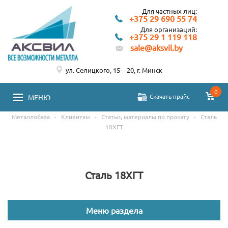
Для частных лиц:
+375 29 690 55 74
Для организаций:
+375 29 1 119 118
sale@aksvil.by
ул. Селицкого, 15—20, г. Минск
0
Скачать прайс
МЕНЮ
Металлобаза
-
Клиентам
-
Статьи, материалы по прокату
-
Сталь
18ХГТ
Сталь 18ХГТ
Меню раздела