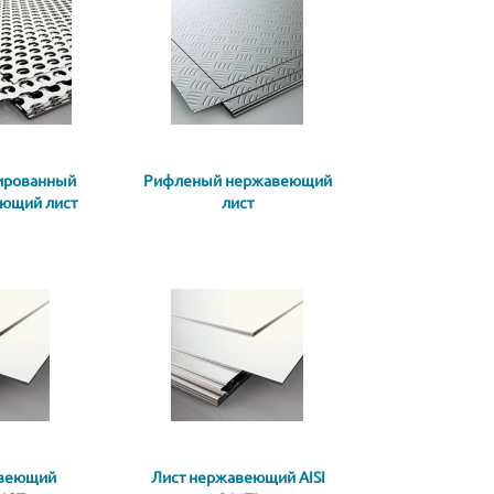
ированный
Рифленый нержавеющий
ющий лист
лист
авеющий
Лист нержавеющий AISI