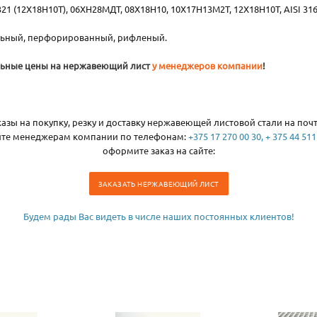
I 321 (12Х18Н10Т), 06ХН28МДТ, 08Х18Н10, 10Х17Н13М2Т, 12Х18Н10Т, AISI 316T
льный, перфорированный, рифленый.
альные цены на нержавеющий лист
у менеджеров компании
!
азы на покупку, резку и доставку нержавеющей листовой стали на почт
ите менеджерам компании по телефонам:
+375 17 270 00 30, + 375 44 511
оформите заказ на сайте:
ЗАКАЗАТЬ НЕРЖАВЕЮЩИЙ ЛИСТ
Будем рады Вас видеть в числе наших постоянных клиентов!