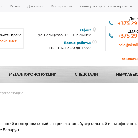
та
Резка
Доставка
Вес проката
Калькулятор металлопроката
Для 
+375 29
Офис:
Для 
качать прайс
ул. Селицкого, 15—1, г. Минск
+375 29
райс-лист
Время работы:
sale@aksvil
Пн.—Пт.: с 8.00 до 17.00
заказать
МЕТАЛЛОКОНСТРУКЦИИ
СПЕЦСТАЛИ
НЕРЖАВЕЮ
нержавеющие
авеющий холоднокатаный и горячекатаный, зеркальный и шлифованный
е Беларусь.