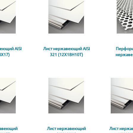
еющий AISI
Лист нержавеющий AISI
Перфор
8Х17)
321 (12Х18Н10Т)
нержаве
жавеющий
Лист нержавеющий
Лист нерж