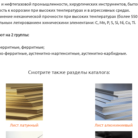
й и нефтегазовой промышленности, хирургических инструментов, быт
сть к коррозии при высоких температурах и в агрессивных средах.
ение механической прочности при высоких температурах (более 550 °
ым легированием химическими элементами: С, Mn, P, S, Si, Ni, Cu, Ti.
т на 2 группы:
ферритные, ферритные;
но-ферритные, аустенитно-мартенситные, аустенитно-карбидные.
Смотрите также разделы каталога:
Лист латунный
Лист алюминиевый