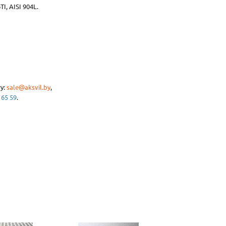
I, AISI 904L.
у:
sale@aksvil.by
,
 65 59
.