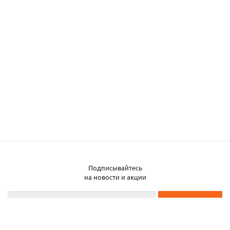
Подписывайтесь
Заказать металл
на новости и акции
2026 © ЧТУП «Металлобаза Аксвил»