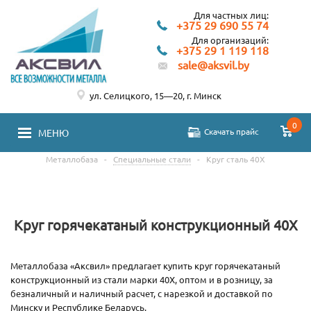
Для частных лиц:
+375 29 690 55 74
Для организаций:
+375 29 1 119 118
sale@aksvil.by
ул. Селицкого, 15—20, г. Минск
0
Скачать прайс
МЕНЮ
Металлобаза
-
Специальные стали
-
Круг сталь 40Х
Круг горячекатаный конструкционный 40Х
Металлобаза «Аксвил» предлагает купить круг горячекатаный
конструкционный из стали марки 40Х, оптом и в розницу, за
безналичный и наличный расчет, с нарезкой и доставкой по
Минску и Республике Беларусь.