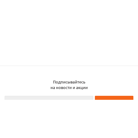
Подписывайтесь
Заказать металл
на новости и акции
2026 © ЧТУП «Металлобаза Аксвил»
Металлобаза в Минске
Услуги