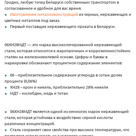
Гродно, любую точку Беларуси собственным транспортом в
согласованное и удобное для вас время.
Изготовление металлоконструкций
из черных, нержавеющих и
цветных металлов под заказ.
Первый поставщик нержавеющего проката в Беларуси.
06ХН28МДТ — это марка высоколегированной нержавеющей
стали, которая относится к жаропрочным и коррозионностойким
сталям на железоникелевой основе. Цифры и буквы в
маркировке обозначают процентное содержание элементов:
06 – приблизительное содержание углерода в сотых долях
процента (0,06%)
ХН28 – хром и никель, приблизительно 28% никеля
МДТ – молибден, медь и титан
06ХН28МДТ является одной из немногих марок нержавеющей
стали, которая устойчива к воздействию серной кислоты
различных концентраций.
Сталь сохраняет свои свойства при высоких температурах, что
позволяет использовать ее в условиях нагрева.