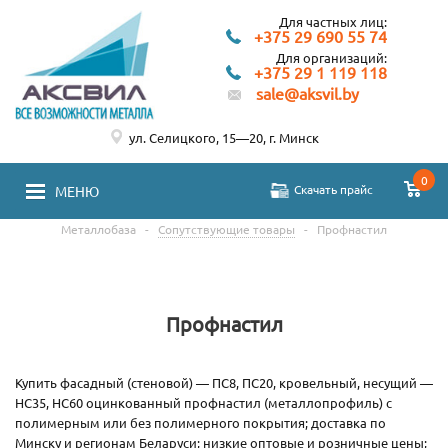
Для частных лиц:
+375 29 690 55 74
Для организаций:
+375 29 1 119 118
sale@aksvil.by
ул. Селицкого, 15—20, г. Минск
0
Скачать прайс
МЕНЮ
Металлобаза
-
Сопутствующие товары
-
Профнастил
Профнастил
Купить фасадный (стеновой) — ПС8, ПС20, кровельный, несущий —
НС35, НС60 оцинкованный профнастил (металлопрофиль) с
полимерным или без полимерного покрытия; доставка по
Минску и регионам Беларуси; низкие оптовые и розничные цены;