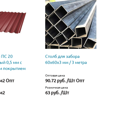
 ПС 20
Столб для забора
Профнаст
ый 0,5 мм с
60х60х3 мм / 3 метра
оцинкован
м покрытием
полимерн
Оптовая цена
Оптовая цена
/м2 Опт
90.72 руб. /Шт Опт
35.84 руб
Розничная цена
Розничная це
/м2
63 руб. /Шт
38.71 руб