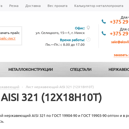
та
Резка
Доставка
Вес проката
Калькулятор металлопроката
Для 
+375 29
Офис:
Для 
качать прайс
ул. Селицкого, 15—1, г. Минск
+375 29
райс-лист
Время работы:
sale@aksvil
Пн.—Пт.: с 8.00 до 17.00
заказать
МЕТАЛЛОКОНСТРУКЦИИ
СПЕЦСТАЛИ
НЕРЖАВЕЮ
ержавеющий
-
Лист нержавеющий AISI 321 (12Х18Н10Т)
ISI 321 (12Х18Н10Т)
й нержавеющий AISI 321 по ГОСТ 19904-90 и ГОСТ 19903-90 оптом и в р
сь.