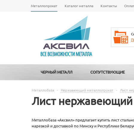
Металлопрокат
Каталог металла
Контакты
Опла
С
П
ЧЕРНЫЙ МЕТАЛЛ
СОПУТСТВУЮЩИЕ
Металлобаза
-
Нержавеющий металлопрокат
-
Лист н
Лист нержавеющий A
Металлобаза «Аксвил» предлагает купить лист стально
нарезкой и доставкой по Минску и Республике Белару