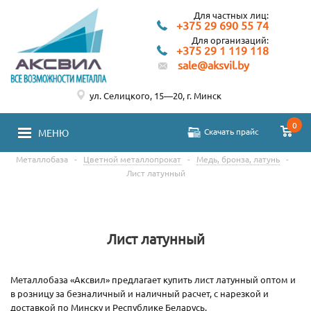
Для частных лиц:
+375 29 690 55 74
Для организаций:
+375 29 1 119 118
sale@aksvil.by
ул. Селицкого, 15—20, г. Минск
0
Скачать прайс
МЕНЮ
Металлобаза
-
Цветной металлопрокат
-
Медь, бронза, латунь
-
Лист латунный
Лист латунный
Металлобаза «Аксвил» предлагает купить лист латунный оптом и
в розницу за безналичный и наличный расчет, с нарезкой и
доставкой по Минску и Республике Беларусь.