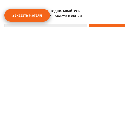
Подписывайтесь
Заказать металл
на новости и акции
2026 © ЧТУП «Металлобаза Аксвил»
Металлобаза в Минске
Услуги
Информация
Каталог металла
Карта сайта
Частное торговое унитарное предприятие «Металлобаза Аксвил». УНП
193050708
ул. Селицкого, 15—20
,
г. Минск
,
Беларусь,
220075.
Тел:
+375 17 270 00 30
,
+375 29 111 91 18
,
+375 29 637 70 77
.