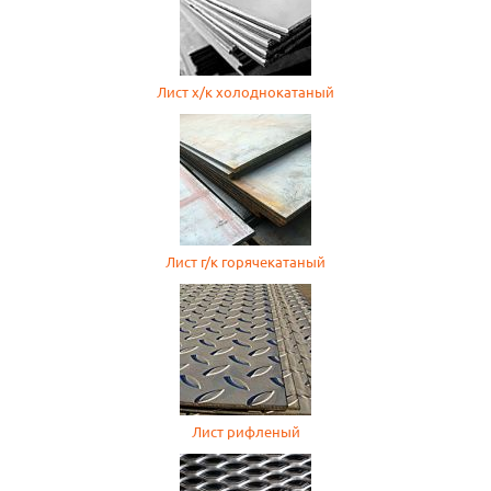
Лист х/к холоднокатаный
Лист г/к горячекатаный
Лист рифленый