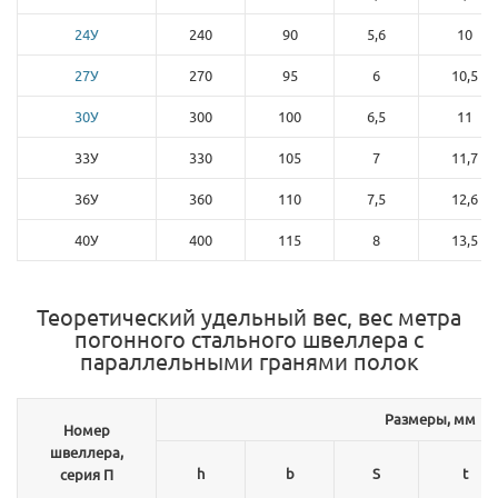
24У
240
90
5,6
10
27У
270
95
6
10,5
30У
300
100
6,5
11
33У
330
105
7
11,7
36У
360
110
7,5
12,6
40У
400
115
8
13,5
Теоретический удельный вес, вес метра
погонного стального швеллера с
параллельными гранями полок
Размеры, мм
Номер
швеллера,
h
b
S
t
серия П