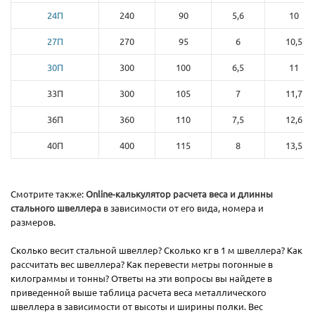
24П
240
90
5,6
10
27П
270
95
6
10,5
30П
300
100
6,5
11
33П
300
105
7
11,7
36П
360
110
7,5
12,6
40П
400
115
8
13,5
Смотрите также:
Online-калькулятор расчета веса и длинны
стального швеллера
в зависимости от его вида, номера и
размеров.
Сколько весит стальной швеллер? Сколько кг в 1 м швеллера? Как
рассчитать вес швеллера? Как перевести метры погонные в
килограммы и тонны? Ответы на эти вопросы вы найдете в
приведенной выше таблица расчета веса металлического
швеллера в зависимости от высоты и ширины полки. Вес