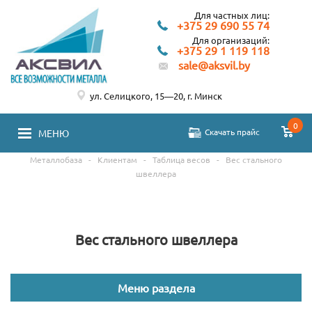
Для частных лиц:
+375 29 690 55 74
Для организаций:
+375 29 1 119 118
sale@aksvil.by
ул. Селицкого, 15—20, г. Минск
0
Скачать прайс
МЕНЮ
Металлобаза
-
Клиентам
-
Таблица весов
-
Вес стального
швеллера
Вес стального швеллера
Меню раздела