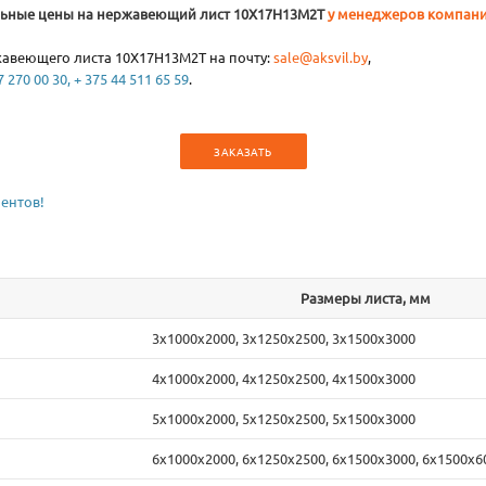
альные цены на нержавеющий лист 10Х17Н13М2Т
у менеджеров компан
ржавеющего листа 10Х17Н13М2Т на почту:
sale@aksvil.by
,
 270 00 30, + 375 44 511 65 59
.
ЗАКАЗАТЬ
ентов!
Размеры листа, мм
3х1000х2000, 3х1250х2500, 3х1500х3000
4х1000х2000, 4х1250х2500, 4х1500х3000
5х1000х2000, 5х1250х2500, 5х1500х3000
6х1000х2000, 6х1250х2500, 6х1500х3000, 6х1500х6