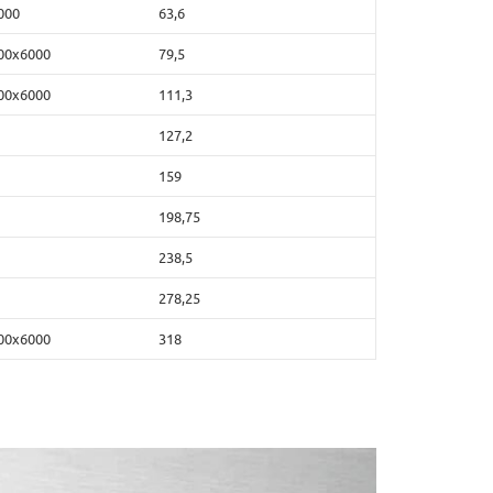
000
63,6
500х6000
79,5
500х6000
111,3
127,2
159
198,75
238,5
278,25
500х6000
318