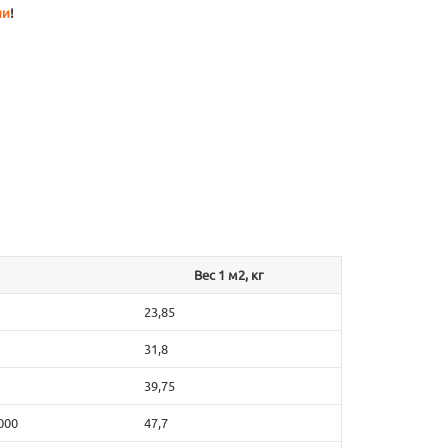
ии
!
Вес 1 м2, кг
23,85
31,8
39,75
000
47,7