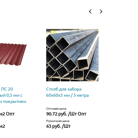
 ПС 20
Столб для забора
Профнаст
ый 0,5 мм с
60х60х3 мм / 3 метра
оцинкован
м покрытием
полимерн
Оптовая цена
Оптовая цена
/м2 Опт
90.72 руб. /Шт Опт
35.84 руб
Розничная цена
Розничная це
/м2
63 руб. /Шт
38.71 руб