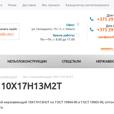
та
Резка
Доставка
Вес проката
Калькулятор металлопроката
Для 
+375 29
Офис:
Для 
качать прайс
ул. Селицкого, 15—1, г. Минск
+375 29
райс-лист
Время работы:
sale@aksvil
Пн.—Пт.: с 8.00 до 17.00
заказать
МЕТАЛЛОКОНСТРУКЦИИ
СПЕЦСТАЛИ
НЕРЖАВЕЮ
ержавеющий
-
Лист нержавеющий 10Х17Н13М2Т
 10Х17Н13М2Т
ой нержавеющий 10Х17Н13М2Т по ГОСТ 19904-90 и ГОСТ 19903-90, оптом 
сь.