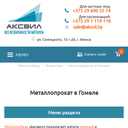
Для частных лиц:
+375 29 690 55 74
Для организаций:
+375 29 1 119 118
sale@aksvil.by
ул. Селицкого, 15—20, г. Минск
0
Скачать прайс
МЕНЮ
Металлобаза
-
Клиентам
-
Металлопрокат в Гомеле
Металлопрокат в Гомеле
Меню раздела
Металлобаза
«Аксвил» предлагает купить
черный
и