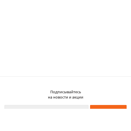
Подписывайтесь
Заказать металл
на новости и акции
2026 © ЧТУП «Металлобаза Аксвил»