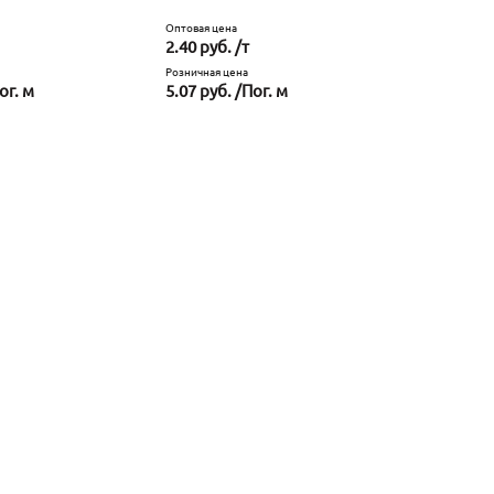
Оптовая цена
2.40 руб. /т
Розничная цена
ог. м
5.07 руб. /Пог. м