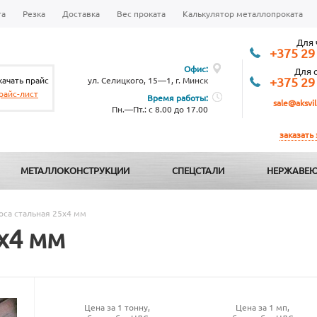
та
Резка
Доставка
Вес проката
Калькулятор металлопроката
Для 
+375 29
Офис:
Для 
качать прайс
ул. Селицкого, 15—1, г. Минск
+375 29
райс-лист
Время работы:
sale@aksvil
Пн.—Пт.: с 8.00 до 17.00
заказать
МЕТАЛЛОКОНСТРУКЦИИ
СПЕЦСТАЛИ
НЕРЖАВЕЮ
оса стальная 25х4 мм
х4 мм
Цена за 1 тонну,
Цена за 1 мп,