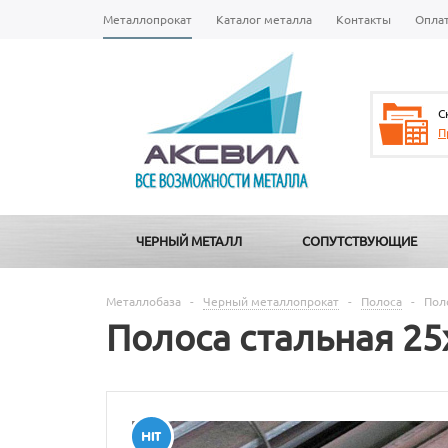
Металлопрокат
Каталог металла
Контакты
Опла
С
П
ЧЕРНЫЙ МЕТАЛЛ
СОПУТСТВУЮЩИЕ
Металлобаза
-
Черный металлопрокат
-
Полоса
-
Пол
Полоса стальная 25