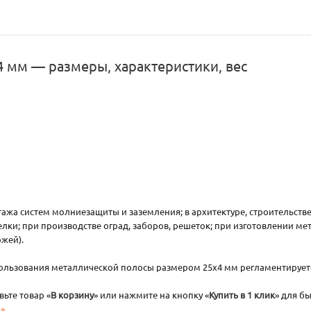
4 мм — размеры, характеристики, вес
жа систем молниезащиты и заземления; в архитектуре, строительстве
елки; при производстве оград, заборов, решеток; при изготовлении ме
ожей).
спользования металлической полосы размером 25х4 мм регламентируе
ьте товар «
В корзину
» или нажмите на кнопку «
Купить в 1 клик
» для б
»
.