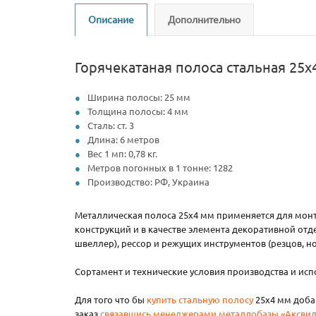
Описание
Дополнительно
Горячекатаная полоса стальная 25х
Ширина полосы: 25 мм
Толщина полосы: 4 мм
Сталь: ст. 3
Длина: 6 метров
Вес 1 мп: 0,78 кг.
Метров погонных в 1 тонне: 1282
Производство: РФ, Украина
Металлическая полоса 25х4 мм применяется для монта
конструкций и в качестве элемента декоративной отд
швеллер), рессор и режущих инструментов (резцов, н
Сортамент и технические условия производства и и
Для того что бы
купить стальную полосу
25х4 мм добав
заказ
связавшись менеджерами металлобазы «Аксвил