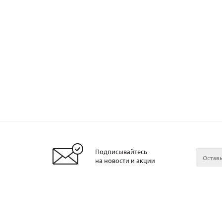
Подписывайтесь
Заказать металл
на новости и акции
2026 © ЧТУП «Металлобаза Аксвил»
Металло
Минске