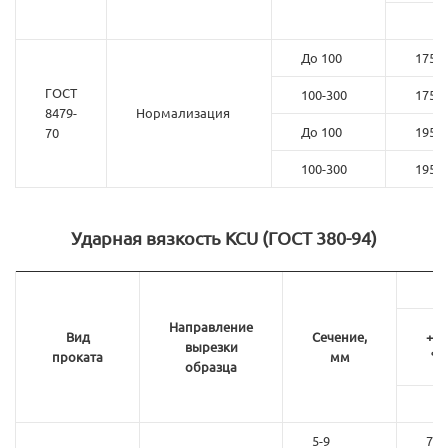
До 100
175
ГОСТ
100-300
175
8479-
Нормализация
До 100
195
70
100-300
195
Ударная вязкость KCU (ГОСТ 380-94)
Направление
Вид
Сечение,
+20
вырезки
проката
мм
°C
образца
5-9
78