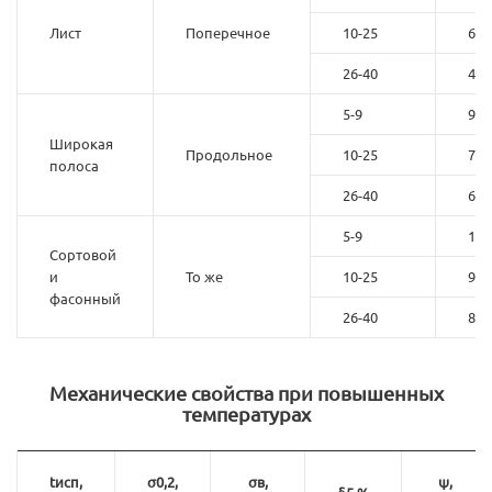
Лист
Поперечное
10-25
68
26-40
49
5-9
98
Широкая
Продольное
10-25
78
полоса
26-40
68
5-9
108
Сортовой
и
То же
10-25
98
фасонный
26-40
88
Механические свойства при повышенных
температурах
tисп,
σ0,2,
σв,
ψ,