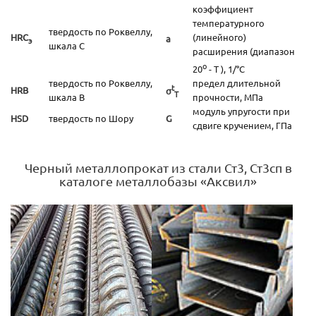
коэффициент
температурного
твердость по Роквеллу,
HRC
(линейного)
а
э
шкала С
расширения (диапазон
o
20
- T ), 1/°С
твердость по Роквеллу,
предел длительной
t
HRB
σ
Т
шкала В
прочности, МПа
модуль упругости при
HSD
твердость по Шору
G
сдвиге кручением, ГПа
Черный металлопрокат из стали Ст3, Ст3сп в
каталоге металлобазы «Аксвил»