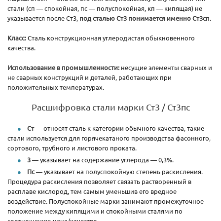
стали (сп — спокойная, пс — полуспокойная, кп — кипящая) не
указывается после Ст3,
под сталью Ст3 понимается именно Ст3сп
.
Класс:
Сталь конструкционная углеродистая обыкновенного
качества.
Использование в промышленности:
несущие элементы сварных и
не сварных конструкций и деталей, работающих при
положительных температурах.
Расшифровка стали марки Ст3 / Ст3пс
Ст
— относят сталь к категории обычного качества, такие
стали используется для горячекатаного производства фасонного,
сортового, трубного и листового проката.
3
— указывает на содержание углерода — 0,3%.
Пс
— указывает на полуспокойную степень раскисления.
Процедура раскисления позволяет связать растворенный в
расплаве кислород, тем самым уменьшив его вредное
воздействие. Полуспокойные марки занимают промежуточное
положение между кипящими и спокойными сталями по
соотношению цена/качество.