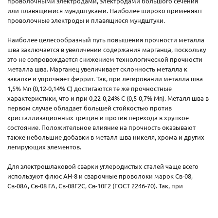
проволочными электродами, электродами большого сечения
или плавящимися мундштуками. Наиболее широко применяют
проволочные электроды и плавящиеся мундштуки.
Наиболее целесообразный путь повышения прочности металла
шва заключается в увеличении содержания марганца, поскольку
это не сопровождается снижением технологической прочности
металла шва. Марганец увеличивает склонность металла к
закалке и упрочняет феррит. Так, при легировании металла шва
1,5% Мn (0,12-0,14% С) достигаются те же прочностные
характеристики, что и при 0,22-0,24% С (0,5-0,7% Мn). Металл шва в
первом случае обладает большей стойкостью против
кристаллизационных трещин и против перехода в хрупкое
состояние. Положительное влияние на прочность оказывают
также небольшие добавки в металл шва никеля, хрома и других
легирующих элементов.
Для электрошлаковой сварки углеродистых сталей чаще всего
используют флюс АН-8 и сварочные проволоки марок Св-08,
Св-08А, Св-08 ГА, Св-08Г2С, Св-10Г2 (ГОСТ 2246-70). Так, при