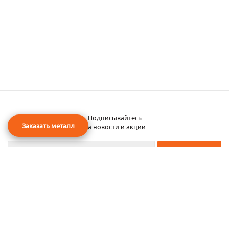
Подписывайтесь
Заказать металл
на новости и акции
2026 © ЧТУП «Металлобаза Аксвил»
Металлобаза в Минске
Услуги
Информация
Каталог металла