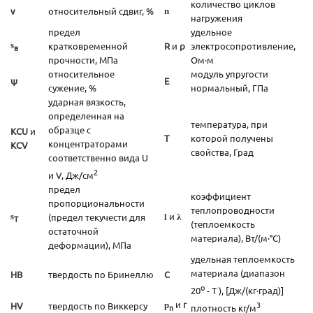
количество циклов
ν
относительный сдвиг, %
n
нагружения
предел
удельное
s
кратковременной
R
и
ρ
электросопротивление,
в
прочности, МПа
Ом·м
относительное
модуль упругости
ψ
E
сужение, %
нормальный, ГПа
ударная вязкость,
определенная на
температура, при
образце с
KCU
и
T
которой получены
концентраторами
KCV
свойства, Град
соответственно вида U
2
и V, Дж/см
предел
коэффициент
пропорциональности
теплопроводности
и
s
(предел текучести для
l
λ
T
(теплоемкость
остаточной
материала), Вт/(м·°С)
деформации), МПа
удельная теплоемкость
материала (диапазон
HB
твердость по Бринеллю
C
o
20
- T ), [Дж/(кг·град)]
и
r
3
HV
твердость по Виккерсу
p
n
плотность кг/м