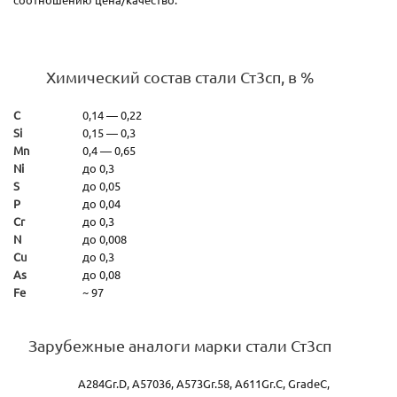
Химический состав стали Ст3сп, в %
C
0,14 — 0,22
Si
0,15 — 0,3
Mn
0,4 — 0,65
Ni
до 0,3
S
до 0,05
P
до 0,04
Cr
до 0,3
N
до 0,008
Cu
до 0,3
As
до 0,08
Fe
~ 97
Зарубежные аналоги марки стали Ст3сп
A284Gr.D, A57036, A573Gr.58, A611Gr.C, GradeC,