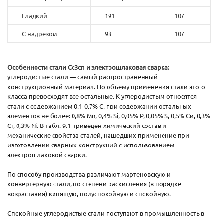
Гладкий
191
107
С надрезом
93
107
Особенности стали Сс3сп и электрошлаковая сварка:
углеродистые стали — самый распространенный
конструкционный материал. По объему применения стали этого
класса превосходят все остальные. К углеродистым относятся
стали с содержанием 0,1-0,7% С, при содержании остальных
элементов не более: 0,8% Мn, 0,4% Si, 0,05% Р, 0,05% S, 0,5% Си, 0,3%
Сг, 0,3% Ni. В табл. 9.1 приведен химический состав и
механические свойства сталей, нашедших применение при
изготовлении сварных конструкций с использованием
электрошлаковой сварки.
По способу производства различают мартеновскую и
конвертерную стали, по степени раскисления (в порядке
возрастания) кипящую, полуспокойную и спокойную.
Спокойные углеродистые стали поступают в промышленность в