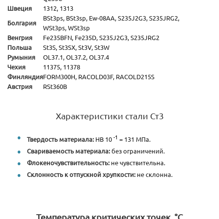
Швеция
1312, 1313
BSt3ps, BSt3sp, Ew-08AA, S235J2G3, S235JRG2,
Болгария
WSt3ps, WSt3sp
Венгрия
Fe235BFN, Fe235D, S235J2G3, S235JRG2
Польша
St3S, St3SX, St3V, St3W
Румыния
OL37.1, OL37.2, OL37.4
Чехия
11375, 11378
Финляндия
FORM300H, RACOLD03F, RACOLD215S
Австрия
RSt360B
Характеристики стали Ст3
-1
Твердость материала:
HB 10
= 131 МПа.
Свариваемость материала:
без ограничений.
Флокеночувствительность:
не чувствительна.
Склонность к отпускной хрупкости:
не склонна.
Температура критических точек, °С