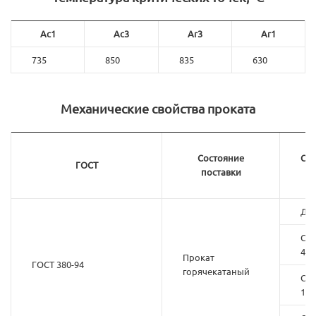
Ac1
Ac3
Ar3
Ar1
735
850
835
630
Механические свойства проката
Состояние
Сеч
ГОСТ
поставки
До 
Св.
40
Прокат
ГОСТ 380-94
горячекатаный
Св.
100