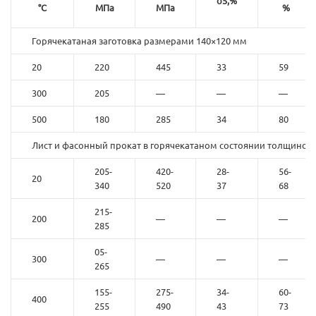
δ5,%
°C
МПа
МПа
%
Горячекатаная заготовка размерами 140×120 мм
20
220
445
33
59
300
205
—
—
—
500
180
285
34
80
Лист и фасонный прокат в горячекатаном состоянии толщиной 
205-
420-
28-
56-
20
340
520
37
68
215-
200
—
—
—
285
05-
300
—
—
—
265
155-
275-
34-
60-
400
255
490
43
73