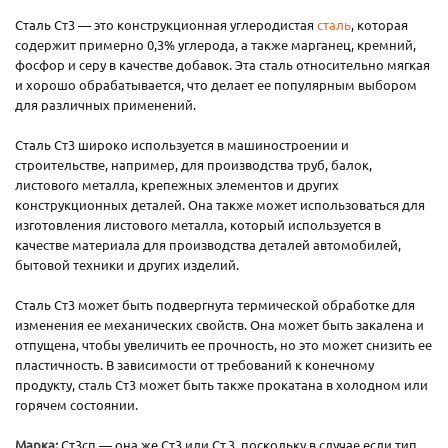
Сталь Ст3 — это конструкционная углеродистая
сталь
, которая
содержит примерно 0,3% углерода, а также марганец, кремний,
фосфор и серу в качестве добавок. Эта сталь относительно мягкая
и хорошо обрабатывается, что делает ее популярным выбором
для различных применений.
Сталь Ст3 широко используется в машиностроении и
строительстве, например, для производства труб, балок,
листового металла, крепежных элементов и других
конструкционных деталей. Она также может использоваться для
изготовления листового металла, который используется в
качестве материала для производства деталей автомобилей,
бытовой техники и других изделий.
Сталь Ст3 может быть подвергнута термической обработке для
изменения ее механических свойств. Она может быть закалена и
отпущена, чтобы увеличить ее прочность, но это может снизить ее
пластичность. В зависимости от требований к конечному
продукту, сталь Ст3 может быть также прокатана в холодном или
горячем состоянии.
Марка:
Ст3сп — она же Ст3 или Ст.3, поскольку в случае если тип