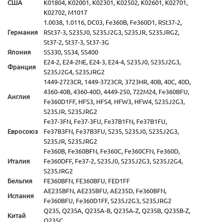
США
K01804, K02001, K02301, K02502, K02601, K02701,
K02702, M1017
1.0038, 1.0116, DC03, Fe360B, Fe360D1, RSt37-2,
Германия
RSt37-3, S235J0, S235J2G3, S235JR, S235JRG2,
St37-2, St37-3, St37-3G
Япония
SS330, SS34, SS400
E24-2, E24-2NE, E24-3, E24-4, S235J0, S235J2G3,
Франция
S235J2G4, S235JRG2
1449-2723CR, 1449-3723CR, 3723HR, 40B, 40C, 40D,
4360-40B, 4360-40D, 4449-250, 722M24, Fe360BFU,
Англия
Fe360D1FF, HFS3, HFS4, HFW3, HFW4, S235J2G3,
S235JR, S235JRG2
Fe37-3FN, Fe37-3FU, Fe37B1FN, Fe37B1FU,
Евросоюз
Fe37B3FN, Fe37B3FU, S235, S235J0, S235J2G3,
S235JR, S235JRG2
Fe360B, Fe360BFN, Fe360C, Fe360CFN, Fe360D,
Италия
Fe360DFF, Fe37-2, S235J0, S235J2G3, S235J2G4,
S235JRG2
Бельгия
FE360BFN, FE360BFU, FED1FF
AE235BFN, AE235BFU, AE235D, Fe360BFN,
Испания
Fe360BFU, Fe360D1FF, S235J2G3, S235JRG2
Q235, Q235A, Q235A-B, Q235A-Z, Q235B, Q235B-Z,
Китай
Q235C