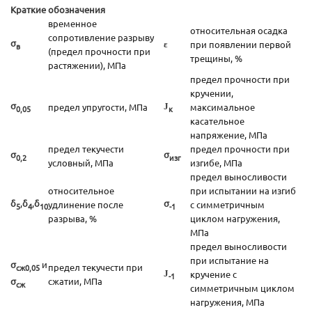
Краткие обозначения
временное
относительная осадка
сопротивление разрыву
σ
при появлении первой
ε
в
(предел прочности при
трещины, %
растяжении), МПа
предел прочности при
кручении,
σ
предел упругости, МПа
J
максимальное
0,05
к
касательное
напряжение, МПа
предел текучести
предел прочности при
σ
σ
0,2
изг
условный, МПа
изгибе, МПа
предел выносливости
относительное
при испытании на изгиб
δ
,
δ
,
δ
σ
удлинение после
с симметричным
5
4
10
-1
разрыва, %
циклом нагружения,
МПа
предел выносливости
при испытание на
σ
и
предел текучести при
сж0,05
J
кручение с
-1
σ
сжатии, МПа
сж
симметричным циклом
нагружения, МПа