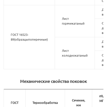
Св.
До 
вкл
Лист
Св. 
горячекатаный
до 
вкл
ГОСТ 16523-
89(образцыпоперечные)
До 
вкл
Лист
Св. 
холоднокатаный
до 
вкл
Механические свойства поковок
σ0,2,
Сечение,
МПа
ГОСТ
Термообработка
мм