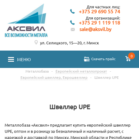
Для частных лиц:
+375 29 690 55 74
Для организаций:
+375 29 1 119 118
sale@aksvil.by
ул. Селицкого, 15—20, г. Минск
0
Скачать прайс
МЕНЮ
Металлобаза
-
Европейский металлопрокат
-
Европейский швеллер, Еврошвеллер
-
Швеллер UPE
Швеллер UPE
Металлобаза «Аксвил» предлагает купить европейский швеллер
UPE, оптом и в розницу за безналичный и наличный расчет, с
нарезкой и доставкой по Минску, Минской области и Республике