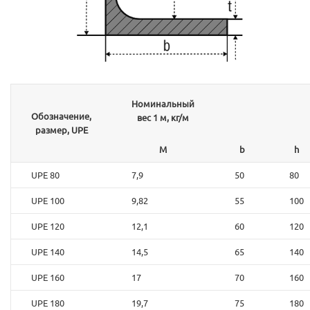
Номинальный
Обозначение,
вес 1 м, кг/м
размер,
UPE
M
b
h
UPE 80
7,9
50
80
UPE 100
9,82
55
100
UPE 120
12,1
60
120
UPE 140
14,5
65
140
UPE 160
17
70
160
UPE 180
19,7
75
180