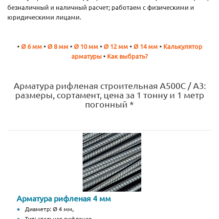
безналичный и наличный расчет; работаем с физическими и
юридическими лицами.
•
Ø 6 мм
•
Ø 8 мм
•
Ø 10 мм
•
Ø 12 мм
•
Ø 14 мм
•
Калькулятор
арматуры
•
Как выбрать?
Арматура рифленая строительная А500С / А3:
размеры, сортамент, цена за 1 тонну и 1 метр
погонный *
Арматура рифленая 4 мм
Диаметр: Ø 4 мм,
Тип: стальная рифленая,