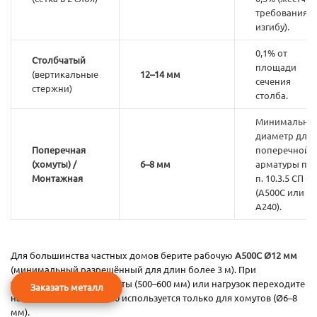
требования к
изгибу).
0,1% от
Столбчатый
площади
(вертикальные
12–14 мм
сечения
стержни)
столба.
Минимальны
диаметр для
Поперечная
поперечной
(хомуты) /
6–8 мм
арматуры по
Монтажная
п. 10.3.5 СП 63
(А500С или
А240).
Для большинства частных домов берите рабочую
А500С Ø12 мм
(минимальный разрешённый для длин более 3 м). При
увеличении ширины ленты (500–600 мм) или нагрузок переходите
Заказать металл
на
Ø14 мм
. Гладкая А240 используется только для хомутов (Ø6–8
мм).