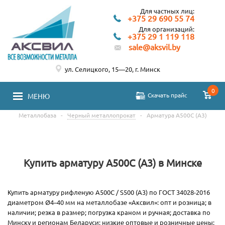
Для частных лиц:
+375 29 690 55 74
Для организаций:
+375 29 1 119 118
sale@aksvil.by
ул. Селицкого, 15—20, г. Минск
0
Скачать прайс
МЕНЮ
Металлобаза
-
Черный металлопрокат
-
Арматура А500С (А3)
Купить арматуру А500С (А3) в Минске
Купить арматуру рифленую А500С / S500 (А3) по ГОСТ 34028-2016
диаметром Ø4–40 мм на металлобазе «Аксвил»: опт и розница; в
наличии; резка в размер; погрузка краном и ручная; доставка по
Минску и регионам Беларуси; низкие оптовые и розничные цены;