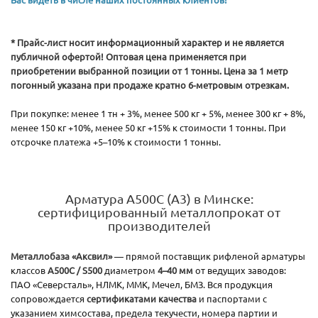
* Прайс-лист носит информационный характер и не является
публичной офертой! Оптовая цена применяется при
приобретении выбранной позиции от 1 тонны. Цена за 1 метр
погонный указана при продаже кратно 6-метровым отрезкам.
При покупке: менее 1 тн + 3%, менее 500 кг + 5%, менее 300 кг + 8%,
менее 150 кг +10%, менее 50 кг +15% к стоимости 1 тонны. При
отсрочке платежа +5–10% к стоимости 1 тонны.
Арматура А500С (А3) в Минске:
сертифицированный металлопрокат от
производителей
Металлобаза «Аксвил»
— прямой поставщик рифленой арматуры
классов
А500С /
S
500
диаметром
4–40 мм
от ведущих заводов:
ПАО «Северсталь», НЛМК, ММК, Мечел, БМЗ. Вся продукция
сопровождается
сертификатами качества
и паспортами с
указанием химсостава, предела текучести, номера партии и