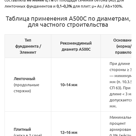
ленточных фундаментов и
0,1–0,3%
для плит: μ= As / Ab×100%.
Таблица применения А500С по диаметрам,
для частного строительства
Тип
Основание
Рекомендуемый
фундамента /
(норма/
диаметр А500С
Элемент
правило)
При длине
стороны ≥ 3 м
— минимум 1
Ленточный
мм (п. 10.3.5
(продольные
1
0
–14 мм
СП 63). При
стержни)
длине < 3 м 
допускается 1
мм.
Минимальны
процент
Плитный
армирования
12–16 мм
(сетка в 2 слоя)
0,3% (жёстче