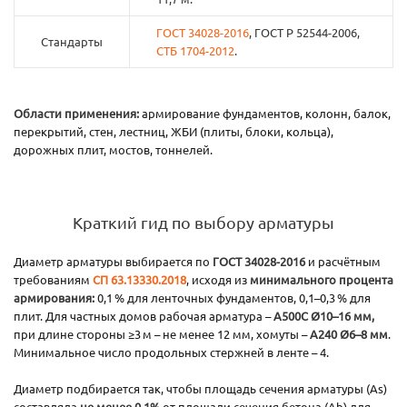
ГОСТ 34028-2016
, ГОСТ Р 52544-2006,
Стандарты
СТБ 1704-2012
.
Области применения:
армирование фундаментов, колонн, балок,
перекрытий, стен, лестниц, ЖБИ (плиты, блоки, кольца),
дорожных плит, мостов, тоннелей.
Краткий гид по выбору арматуры
Диаметр арматуры выбирается по
ГОСТ 34028-2016
и расчётным
требованиям
СП 63.13330.2018
, исходя из
минимального процента
армирования:
0,1 % для ленточных фундаментов, 0,1–0,3 % для
плит. Для частных домов рабочая арматура –
А500С Ø10–16 мм,
при длине стороны ≥3 м – не менее 12 мм, хомуты –
А240 Ø6–8 мм
.
Минимальное число продольных стержней в ленте – 4.
Диаметр подбирается так, чтобы площадь сечения арматуры (As)
составляла
не менее 0,1%
от площади сечения бетона (Ab) для