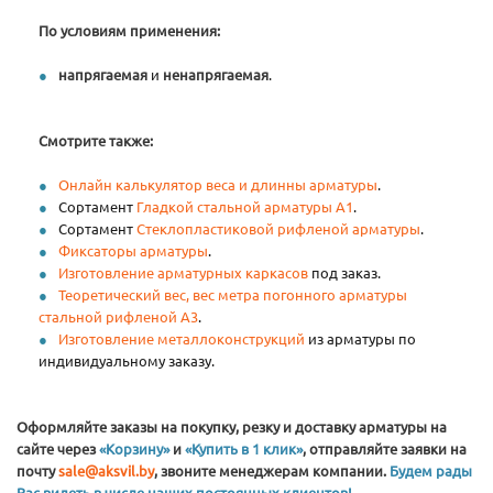
По условиям применения:
напрягаемая
и
ненапрягаемая
.
Смотрите также:
Онлайн калькулятор веса и длинны арматуры
.
Сортамент
Гладкой стальной арматуры А1
.
Сортамент
Стеклопластиковой рифленой арматуры
.
Фиксаторы арматуры
.
Изготовление арматурных каркасов
под заказ.
Теоретический вес, вес метра погонного арматуры
стальной рифленой А3
.
Изготовление металлоконструкций
из арматуры по
индивидуальному заказу.
Оформляйте заказы на покупку, резку и доставку арматуры на
сайте через
«Корзину»
и
«Купить в 1 клик»
, отправляйте заявки на
почту
sale@aksvil.by
, звоните менеджерам компании.
Будем рады
Вас видеть в числе наших постоянных клиентов!