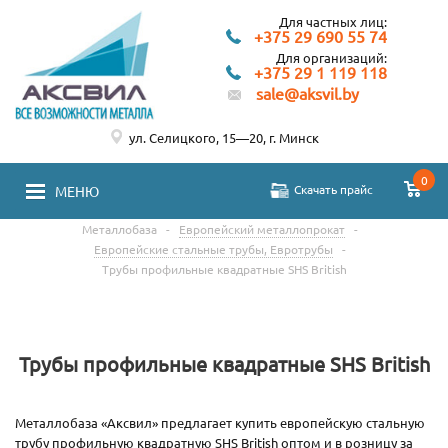
Для частных лиц:
+375 29 690 55 74
Для организаций:
+375 29 1 119 118
sale@aksvil.by
ул. Селицкого, 15—20, г. Минск
0
Скачать прайс
МЕНЮ
Металлобаза
-
Европейский металлопрокат
-
Европейские стальные трубы, Евротрубы
-
Трубы профильные квадратные SHS British
Трубы профильные квадратные SHS British
Металлобаза «Аксвил» предлагает купить европейскую стальную
трубу профильную квадратную SHS British оптом и в розницу за