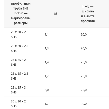
профильная
h = b —
труба SHS
ширина
British —
M
и высота
маркировка,
профиля
размеры
20 x 20 x 2
1,1
20,0
SHS
20 x 20 x 2.5
1,3
20,0
SHS
25 x 25 x 2
1,4
25,0
SHS
25 x 25 x 2.5
1,7
25,0
SHS
25 x 25 x 3
2,0
25,0
SHS
30 x 30 x 2
1,7
30,0
SHS