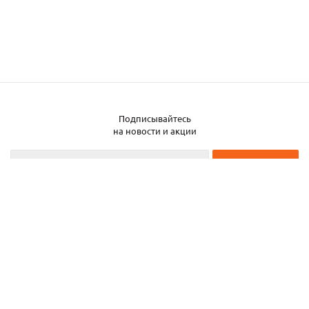
Подписывайтесь
Заказать металл
на новости и акции
2026 © ЧТУП «Металлобаза Аксвил»
Металлобаза в Минске
Услуги
Информация
Каталог металла