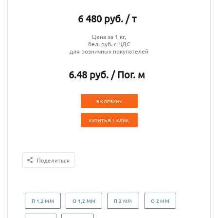
6 480 руб. / т
Цена за 1 кг,
бел. руб. с НДС
для розничных покупателей
6.48 руб. / Пог. м
В КОРЗИНУ
КУПИТЬ В 1 КЛИК
Поделиться
П 1,2 ММ
О 1,2 ММ
П 2 ММ
О 2 ММ