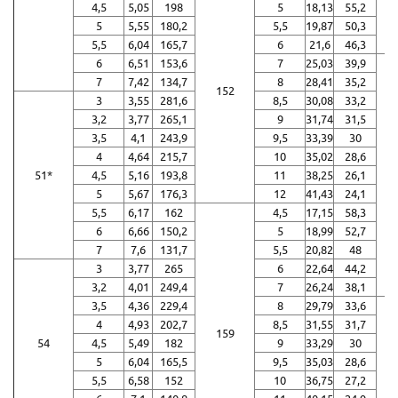
4,5
5,05
198
5
18,13
55,2
5
5,55
180,2
5,5
19,87
50,3
5,5
6,04
165,7
6
21,6
46,3
6
6,51
153,6
7
25,03
39,9
7
7,42
134,7
8
28,41
35,2
152
3
3,55
281,6
8,5
30,08
33,2
3,2
3,77
265,1
9
31,74
31,5
3,5
4,1
243,9
9,5
33,39
30
4
4,64
215,7
10
35,02
28,6
51*
4,5
5,16
193,8
11
38,25
26,1
5
5,67
176,3
12
41,43
24,1
5,5
6,17
162
4,5
17,15
58,3
6
6,66
150,2
5
18,99
52,7
7
7,6
131,7
5,5
20,82
48
3
3,77
265
6
22,64
44,2
3,2
4,01
249,4
7
26,24
38,1
3,5
4,36
229,4
8
29,79
33,6
4
4,93
202,7
8,5
31,55
31,7
159
54
4,5
5,49
182
9
33,29
30
5
6,04
165,5
9,5
35,03
28,6
5,5
6,58
152
10
36,75
27,2