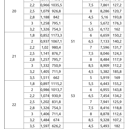
2,2
0,966
1035,5
7,5
7,861
127,2
20
2,5
1,079
926,8
8
8,286
120,7
2,8
1,188
842
4,5
5,16
193,8
3
1,258
795,1
5
5,672
176,3
3,2
1,326
754,3
5,5
6,172
162
1,8
0,852
1173,3
6
6,659
150,2
2
0,937
1067,1
51
6,5
7,133
140,2
2,2
1,02
980,4
7
7,596
131,7
2,5
1,141
876,7
7,5
8,046
124,3
21
2,8
1,257
795,7
8
8,484
117,9
3
1,332
750,9
8,5
8,909
112,2
3,2
1,405
711,9
4,5
5,382
185,8
3,5
1,511
662
5
5,919
169
1,8
0,897
1115,2
5,5
6,443
155,2
2
0,986
1013,7
6
6,955
143,8
2,2
1,074
930,9
53
6,5
7,454
134,2
2,5
1,202
831,8
7
7,941
125,9
22
2,8
1,326
754,3
7,5
8,416
118,8
3
1,406
711,4
8
8,878
112,6
3,2
1,484
674
8,5
9,328
107,2
3,5
1,597
626,2
4,5
5,493
182