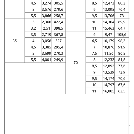
4,5
3,274
305,5
8,5
12,473
80,2
5
3,576
279,6
9
13,095
76,4
5,5
3,866
258,7
9,5
13,706
73
3
2,368
422,4
10
14,304
69,9
3,2
2,51
398,5
11
15,463
64,7
3,5
2,719
367,8
6
9,47
105,6
35
4
3,058
327
6,5
10,179
98,2
4,5
3,385
295,4
7
10,876
91,9
5
3,699
270,3
7,5
11,56
86,5
5,5
4,001
249,9
8
12,232
81,8
70
8,5
12,892
77,6
9
13,539
73,9
9,5
14,174
70,6
10
14,797
67,6
11
16,005
62,5