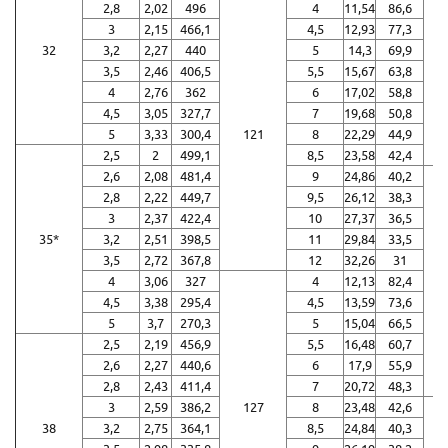
2,8
2,02
496
4
11,54
86,6
3
2,15
466,1
4,5
12,93
77,3
32
3,2
2,27
440
5
14,3
69,9
3,5
2,46
406,5
5,5
15,67
63,8
4
2,76
362
6
17,02
58,8
4,5
3,05
327,7
7
19,68
50,8
5
3,33
300,4
121
8
22,29
44,9
2,5
2
499,1
8,5
23,58
42,4
2,6
2,08
481,4
9
24,86
40,2
2,8
2,22
449,7
9,5
26,12
38,3
3
2,37
422,4
10
27,37
36,5
35*
3,2
2,51
398,5
11
29,84
33,5
3,5
2,72
367,8
12
32,26
31
4
3,06
327
4
12,13
82,4
4,5
3,38
295,4
4,5
13,59
73,6
5
3,7
270,3
5
15,04
66,5
2,5
2,19
456,9
5,5
16,48
60,7
2,6
2,27
440,6
6
17,9
55,9
2,8
2,43
411,4
7
20,72
48,3
3
2,59
386,2
127
8
23,48
42,6
38
3,2
2,75
364,1
8,5
24,84
40,3