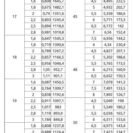
1,6
0,608
1645,7
4,5
4,495
222,5
1,8
0,675
1482,1
5
4,932
202,7
2
0,74
1351,6
5,5
5,358
186,6
17
45
2,2
0,803
1245,4
6
5,771
173,3
2,5
0,894
1118,6
6,5
6,172
162
2,8
0,981
1019,8
7
6,56
152,4
1,6
0,647
1545,3
7,5
6,936
144,2
1,8
0,719
1390,6
4
4,34
230,4
2
0,789
1267,2
4,5
4,827
207,1
18
2,2
0,857
1166,5
5
5,302
188,6
2,5
0,956
1046,4
5,5
5,765
173,5
2,8
1,05
952,7
48
6
6,215
160,9
3
1,11
901,1
6,5
6,652
150,3
1,6
0,687
1456,5
7
7,078
141,3
1,8
0,764
1309,7
7,5
7,491
133,5
2
0,838
1192,6
8
7,892
126,7
19
2,2
0,911
1097,1
4,5
5,049
198
2,5
1,017
983
5
5,549
180,2
2,8
1,119
893,9
5,5
6,036
165,7
3
1,184
844,8
6
6,511
153,6
50
1,8
0,808
1237,8
6,5
6,973
143,4
2
0,888
1126,4
7
7,423
134,7