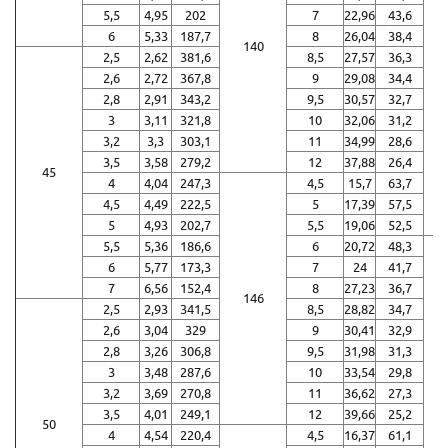
5,5
4,95
202
7
22,96
43,6
6
5,33
187,7
8
26,04
38,4
140
2,5
2,62
381,6
8,5
27,57
36,3
2,6
2,72
367,8
9
29,08
34,4
2,8
2,91
343,2
9,5
30,57
32,7
3
3,11
321,8
10
32,06
31,2
3,2
3,3
303,1
11
34,99
28,6
3,5
3,58
279,2
12
37,88
26,4
45
4
4,04
247,3
4,5
15,7
63,7
4,5
4,49
222,5
5
17,39
57,5
5
4,93
202,7
5,5
19,06
52,5
5,5
5,36
186,6
6
20,72
48,3
6
5,77
173,3
7
24
41,7
7
6,56
152,4
8
27,23
36,7
146
2,5
2,93
341,5
8,5
28,82
34,7
2,6
3,04
329
9
30,41
32,9
2,8
3,26
306,8
9,5
31,98
31,3
3
3,48
287,6
10
33,54
29,8
3,2
3,69
270,8
11
36,62
27,3
3,5
4,01
249,1
12
39,66
25,2
50
4
4,54
220,4
4,5
16,37
61,1