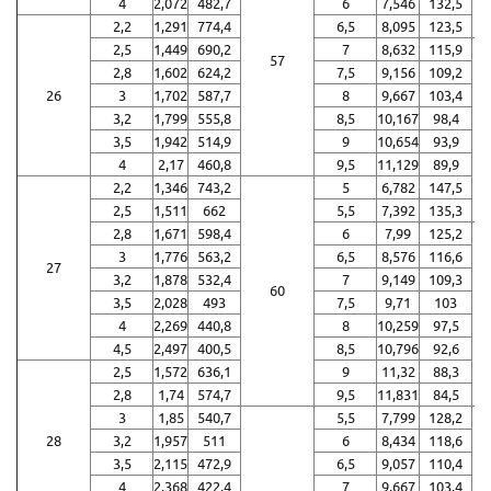
4
2,072
482,7
6
7,546
132,5
2,2
1,291
774,4
6,5
8,095
123,5
2,5
1,449
690,2
7
8,632
115,9
57
2,8
1,602
624,2
7,5
9,156
109,2
26
3
1,702
587,7
8
9,667
103,4
3,2
1,799
555,8
8,5
10,167
98,4
3,5
1,942
514,9
9
10,654
93,9
4
2,17
460,8
9,5
11,129
89,9
2,2
1,346
743,2
5
6,782
147,5
2,5
1,511
662
5,5
7,392
135,3
2,8
1,671
598,4
6
7,99
125,2
3
1,776
563,2
6,5
8,576
116,6
27
3,2
1,878
532,4
7
9,149
109,3
60
3,5
2,028
493
7,5
9,71
103
4
2,269
440,8
8
10,259
97,5
4,5
2,497
400,5
8,5
10,796
92,6
2,5
1,572
636,1
9
11,32
88,3
2,8
1,74
574,7
9,5
11,831
84,5
3
1,85
540,7
5,5
7,799
128,2
28
3,2
1,957
511
6
8,434
118,6
3,5
2,115
472,9
6,5
9,057
110,4
4
2,368
422,4
7
9,667
103,4