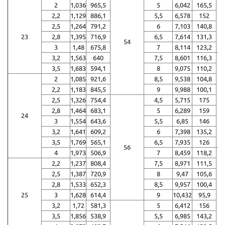
2
1,036
965,5
5
6,042
165,5
2,2
1,129
886,1
5,5
6,578
152
2,5
1,264
791,2
6
7,103
140,8
23
2,8
1,395
716,9
6,5
7,614
131,3
54
3
1,48
675,8
7
8,114
123,2
3,2
1,563
640
7,5
8,601
116,3
3,5
1,683
594,1
8
9,075
110,2
2
1,085
921,6
8,5
9,538
104,8
2,2
1,183
845,5
9
9,988
100,1
2,5
1,326
754,4
4,5
5,715
175
2,8
1,464
683,1
5
6,289
159
24
3
1,554
643,6
5,5
6,85
146
3,2
1,641
609,2
6
7,398
135,2
3,5
1,769
565,1
6,5
7,935
126
56
4
1,973
506,9
7
8,459
118,2
2,2
1,237
808,4
7,5
8,971
111,5
2,5
1,387
720,9
8
9,47
105,6
2,8
1,533
652,3
8,5
9,957
100,4
25
3
1,628
614,4
9
10,432
95,9
3,2
1,72
581,3
5
6,412
156
3,5
1,856
538,9
5,5
6,985
143,2