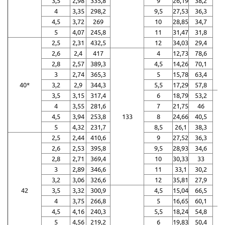
3,5
2,98
335,8
9
26,19
38,2
4
3,35
298,2
9,5
27,53
36,3
4,5
3,72
269
10
28,85
34,7
5
4,07
245,8
11
31,47
31,8
2,5
2,31
432,5
12
34,03
29,4
2,6
2,4
417
4
12,73
78,6
2,8
2,57
389,3
4,5
14,26
70,1
3
2,74
365,3
5
15,78
63,4
40*
3,2
2,9
344,3
5,5
17,29
57,8
3,5
3,15
317,4
6
18,79
53,2
4
3,55
281,6
7
21,75
46
4,5
3,94
253,8
133
8
24,66
40,5
5
4,32
231,7
8,5
26,1
38,3
2,5
2,44
410,6
9
27,52
36,3
2,6
2,53
395,8
9,5
28,93
34,6
2,8
2,71
369,4
10
30,33
33
3
2,89
346,6
11
33,1
30,2
3,2
3,06
326,6
12
35,81
27,9
42
3,5
3,32
300,9
4,5
15,04
66,5
4
3,75
266,8
5
16,65
60,1
4,5
4,16
240,3
5,5
18,24
54,8
5
4,56
219,2
6
19,83
50,4