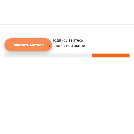
Подписывайтесь
Заказать металл
на новости и акции
2026 © ЧТУП «Металлобаза Аксвил»
Металлобаза в Минске
Услуги
Информация
Каталог металла
Карта сайта