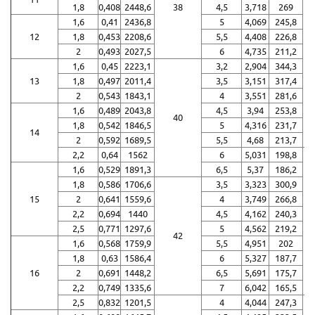
1,8
0,408
2448,6
38
4,5
3,718
269
1,6
0,41
2436,8
5
4,069
245,8
12
1,8
0,453
2208,6
5,5
4,408
226,8
2
0,493
2027,5
6
4,735
211,2
1,6
0,45
2223,1
3,2
2,904
344,3
13
1,8
0,497
2011,4
3,5
3,151
317,4
2
0,543
1843,1
4
3,551
281,6
1,6
0,489
2043,8
4,5
3,94
253,8
40
1,8
0,542
1846,5
5
4,316
231,7
14
2
0,592
1689,5
5,5
4,68
213,7
2,2
0,64
1562
6
5,031
198,8
1,6
0,529
1891,3
6,5
5,37
186,2
1,8
0,586
1706,6
3,5
3,323
300,9
15
2
0,641
1559,6
4
3,749
266,8
2,2
0,694
1440
4,5
4,162
240,3
2,5
0,771
1297,6
5
4,562
219,2
42
1,6
0,568
1759,9
5,5
4,951
202
1,8
0,63
1586,4
6
5,327
187,7
16
2
0,691
1448,2
6,5
5,691
175,7
2,2
0,749
1335,6
7
6,042
165,5
2,5
0,832
1201,5
4
4,044
247,3