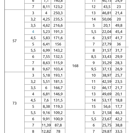
6
7,1
140,8
11
40,15
24,9
7
8,11
123,2
12
43,5
23
3
4
250,3
13
46,81
21,4
3,2
4,25
235,5
14
50,06
20
3,5
4,62
216,6
5
20,1
49,8
4
5,23
191,3
5,5
22,04
45,4
4,5
5,83
171,6
6
23,97
41,7
57
5
6,41
156
7
27,79
36
5,5
6,99
143,2
8
31,57
31,7
6
7,55
132,5
8,5
33,43
29,9
7
8,63
115,9
9
35,29
28,3
168
8
9,67
103,4
9,5
37,13
26,9
3
5,18
193,1
10
38,97
25,7
3,2
5,51
181,5
11
42,59
23,5
3,5
6
166,7
12
46,17
21,7
4
6,81
146,9
13
49,69
20,1
4,5
7,6
131,5
14
53,17
18,8
73
5
8,38
119,3
15
56,6
17,7
5,5
9,16
109,2
5
21,58
46,3
6
9,91
100,9
5,5
23,67
42,2
7
11,39
87,8
6
25,75
38,8
8
12,82
78
7
29,87
33,5