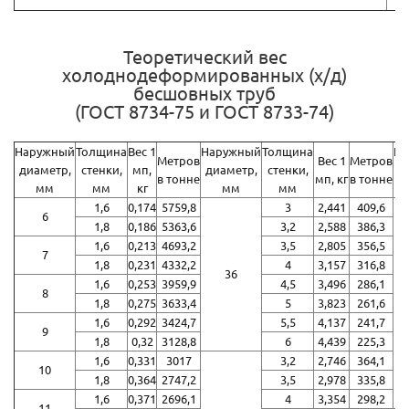
Теоретический вес
холоднодеформированных (х/д)
бесшовных труб
(ГОСТ 8734-75 и ГОСТ 8733-74)
Наружный
Толщина
Вес 1
Наружный
Толщина
На
Метров
Вес 1
Метров
диаметр,
стенки,
мп,
диаметр,
стенки,
д
в тонне
мп, кг
в тонне
мм
мм
кг
мм
мм
1,6
0,174
5759,8
3
2,441
409,6
6
1,8
0,186
5363,6
3,2
2,588
386,3
1,6
0,213
4693,2
3,5
2,805
356,5
7
1,8
0,231
4332,2
4
3,157
316,8
36
1,6
0,253
3959,9
4,5
3,496
286,1
8
1,8
0,275
3633,4
5
3,823
261,6
1,6
0,292
3424,7
5,5
4,137
241,7
9
1,8
0,32
3128,8
6
4,439
225,3
1,6
0,331
3017
3,2
2,746
364,1
10
1,8
0,364
2747,2
3,5
2,978
335,8
1,6
0,371
2696,1
4
3,354
298,2
11