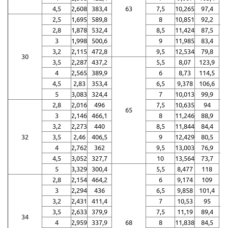
4,5
2,608
383,4
63
7,5
10,265
97,4
2,5
1,695
589,8
8
10,851
92,2
2,8
1,878
532,4
8,5
11,424
87,5
3
1,998
500,6
9
11,985
83,4
3,2
2,115
472,8
9,5
12,534
79,8
30
3,5
2,287
437,2
5,5
8,07
123,9
4
2,565
389,9
6
8,73
114,5
4,5
2,83
353,4
6,5
9,378
106,6
5
3,083
324,4
7
10,013
99,9
2,8
2,016
496
7,5
10,635
94
65
3
2,146
466,1
8
11,246
88,9
3,2
2,273
440
8,5
11,844
84,4
32
3,5
2,46
406,5
9
12,429
80,5
4
2,762
362
9,5
13,003
76,9
4,5
3,052
327,7
10
13,564
73,7
5
3,329
300,4
5,5
8,477
118
2,8
2,154
464,2
6
9,174
109
3
2,294
436
6,5
9,858
101,4
3,2
2,431
411,4
7
10,53
95
3,5
2,633
379,9
7,5
11,19
89,4
34
4
2,959
337,9
68
8
11,838
84,5