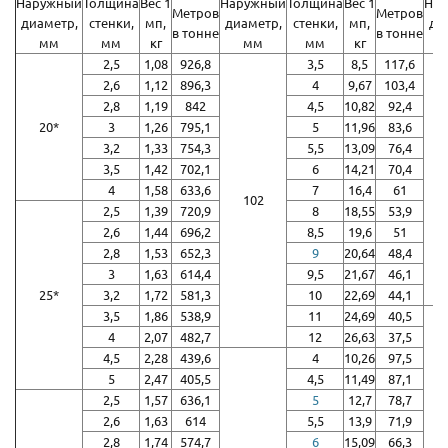
Наружный
Толщина
Вес 1
Наружный
Толщина
Вес 1
На
Метров
Метров
диаметр,
стенки,
мп,
диаметр,
стенки,
мп,
ди
в тонне
в тонне
мм
мм
кг
мм
мм
кг
2,5
1,08
926,8
3,5
8,5
117,6
2,6
1,12
896,3
4
9,67
103,4
2,8
1,19
842
4,5
10,82
92,4
20*
3
1,26
795,1
5
11,96
83,6
3,2
1,33
754,3
5,5
13,09
76,4
3,5
1,42
702,1
6
14,21
70,4
4
1,58
633,6
7
16,4
61
102
2,5
1,39
720,9
8
18,55
53,9
2,6
1,44
696,2
8,5
19,6
51
2,8
1,53
652,3
9
20,64
48,4
3
1,63
614,4
9,5
21,67
46,1
25*
3,2
1,72
581,3
10
22,69
44,1
3,5
1,86
538,9
11
24,69
40,5
4
2,07
482,7
12
26,63
37,5
4,5
2,28
439,6
4
10,26
97,5
5
2,47
405,5
4,5
11,49
87,1
2,5
1,57
636,1
5
12,7
78,7
2,6
1,63
614
5,5
13,9
71,9
2,8
1,74
574,7
6
15,09
66,3