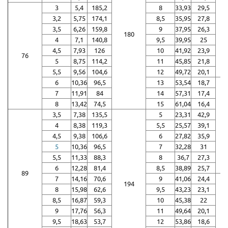
3
5,4
185,2
8
33,93
29,5
3,2
5,75
174,1
8,5
35,95
27,8
3,5
6,26
159,8
9
37,95
26,3
180
4
7,1
140,8
9,5
39,95
25
4,5
7,93
126
10
41,92
23,9
76
5
8,75
114,2
11
45,85
21,8
5,5
9,56
104,6
12
49,72
20,1
6
10,36
96,5
13
53,54
18,7
7
11,91
84
14
57,31
17,4
8
13,42
74,5
15
61,04
16,4
3,5
7,38
135,5
5
23,31
42,9
4
8,38
119,3
5,5
25,57
39,1
4,5
9,38
106,6
6
27,82
35,9
5
10,36
96,5
7
32,28
31
5,5
11,33
88,3
8
36,7
27,3
6
12,28
81,4
8,5
38,89
25,7
89
7
14,16
70,6
9
41,06
24,4
194
8
15,98
62,6
9,5
43,23
23,1
8,5
16,87
59,3
10
45,38
22
9
17,76
56,3
11
49,64
20,1
9,5
18,63
53,7
12
53,86
18,6