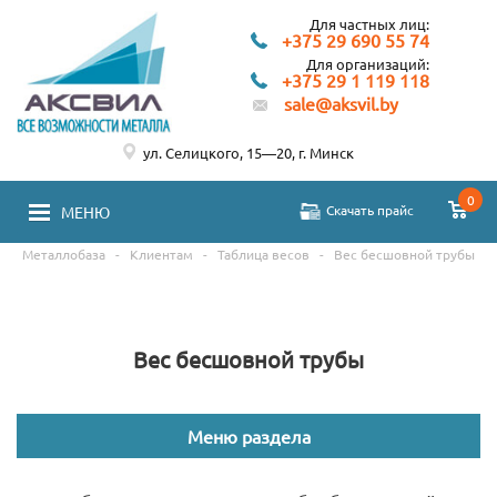
Для частных лиц:
+375 29 690 55 74
Для организаций:
+375 29 1 119 118
sale@aksvil.by
ул. Селицкого, 15—20, г. Минск
0
Скачать прайс
МЕНЮ
Металлобаза
-
Клиентам
-
Таблица весов
-
Вес бесшовной трубы
Вес бесшовной трубы
Меню раздела