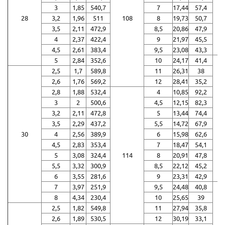
3
1,85
540,7
7
17,44
57,4
28
3,2
1,96
511
108
8
19,73
50,7
3,5
2,11
472,9
8,5
20,86
47,9
4
2,37
422,4
9
21,97
45,5
4,5
2,61
383,4
9,5
23,08
43,3
5
2,84
352,6
10
24,17
41,4
2,5
1,7
589,8
11
26,31
38
2,6
1,76
569,2
12
28,41
35,2
2,8
1,88
532,4
4
10,85
92,2
3
2
500,6
4,5
12,15
82,3
3,2
2,11
472,8
5
13,44
74,4
3,5
2,29
437,2
5,5
14,72
67,9
30
4
2,56
389,9
6
15,98
62,6
4,5
2,83
353,4
7
18,47
54,1
5
3,08
324,4
114
8
20,91
47,8
5,5
3,32
300,9
8,5
22,12
45,2
6
3,55
281,6
9
23,31
42,9
7
3,97
251,9
9,5
24,48
40,8
8
4,34
230,4
10
25,65
39
2,5
1,82
549,8
11
27,94
35,8
2,6
1,89
530,5
12
30,19
33,1