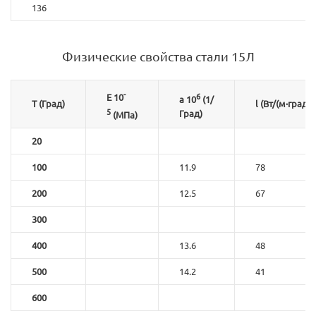
136
Физические свойства стали 15Л
-
6
E 10
a 10
(1/
T (Град)
l (Вт/(м·град))
5
Град)
(МПа)
20
100
11.9
78
200
12.5
67
300
400
13.6
48
500
14.2
41
600