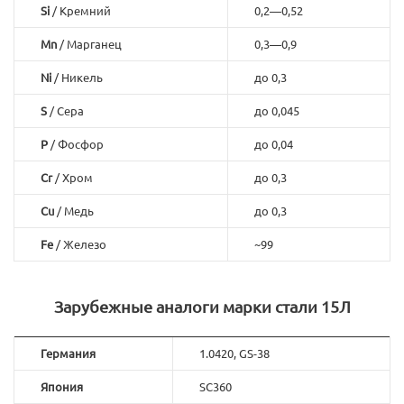
Si
/ Кремний
0,2—0,52
Mn
/ Марганец
0,3—0,9
Ni
/ Никель
до 0,3
S
/ Сера
до 0,045
P
/ Фосфор
до 0,04
Cr
/ Хром
до 0,3
Cu
/ Медь
до 0,3
Fe
/ Железо
~99
Зарубежные аналоги марки стали 15Л
Германия
1.0420, GS-38
Япония
SC360