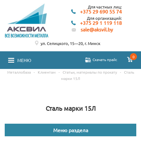
Для частных лиц:
+375 29 690 55 74
Для организаций:
+375 29 1 119 118
sale@aksvil.by
ул. Селицкого, 15—20, г. Минск
0
Скачать прайс
МЕНЮ
Металлобаза
-
Клиентам
-
Статьи, материалы по прокату
-
Сталь
марки 15Л
Сталь марки 15Л
Меню раздела