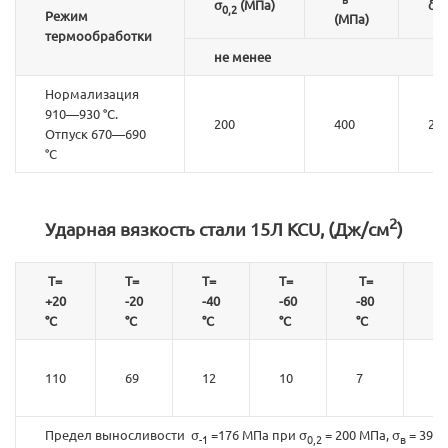
σ
(МПа)
δ
0,2
5
Режим
(МПа)
термообработки
не менее
Нормализация
910—930 °С.
200
400
24
Отпуск 670—690
°С
2
Ударная вязкость стали 15Л KCU, (Дж/см
)
Т=
Т=
Т=
Т=
Т=
+20
-20
-40
-60
-80
Т
°С
°С
°С
°С
°С
Н
110
69
12
10
7
94
68
Предел выносливости σ
=176 МПа при σ
= 200 МПа, σ
= 390 
-1
0,2
в