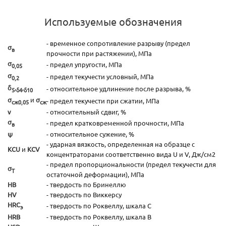
Используемые обозначения
- временное сопротивление разрыву (предел
σ
в
прочности при растяжении), МПа
σ
- предел упругости, МПа
0,05
σ
- предел текучести условный, МПа
0,2
δ
,
,
- относительное удлинение после разрыва, %
5
δ4
δ10
σ
и
σ
- предел текучести при сжатии, МПа
сж0,05
сж
ν
- относительный сдвиг, %
σ
- предел кратковременной прочности, МПа
в
ψ
- относительное сужение, %
- ударная вязкость, определенная на образце с
KCU
и
KCV
концентраторами соответственно вида U и V, Дж/см2
- предел пропорциональности (предел текучести для
σ
T
остаточной деформации), МПа
HB
- твердость по Бринеллю
HV
- твердость по Виккерсу
HRC
- твердость по Роквеллу, шкала С
э
HRB
- твердость по Роквеллу, шкала В