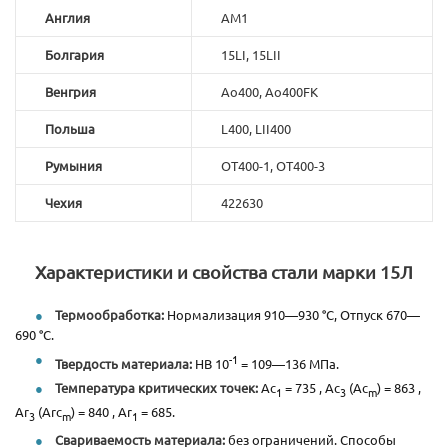
Англия
AM1
Болгария
15LI, 15LII
Венгрия
Ao400, Ao400FK
Польша
L400, LII400
Румыния
OT400-1, OT400-3
Чехия
422630
Характеристики и свойства стали марки 15Л
Термообработка:
Нормализация 910—930 °C, Отпуск 670—
690 °C.
-1
Твердость материала:
HB 10
= 109—136 МПа.
Температура критических точек:
Ac
= 735 , Ac
(Ac
) = 863 ,
1
3
m
Ar
(Arc
) = 840 , Ar
= 685.
3
m
1
Свариваемость материала:
без ограничений. Способы