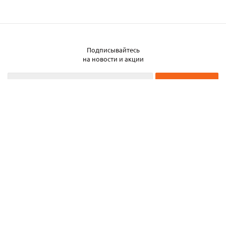
Подписывайтесь
Заказать металл
на новости и акции
2026 © ЧТУП «Металлобаза Аксвил»
Металлобаза в Минске
Услуги
Информация
Каталог металла
Карта сайта
Частное торговое унитарное предприятие «Металлобаза Аксвил». УНП
193050708