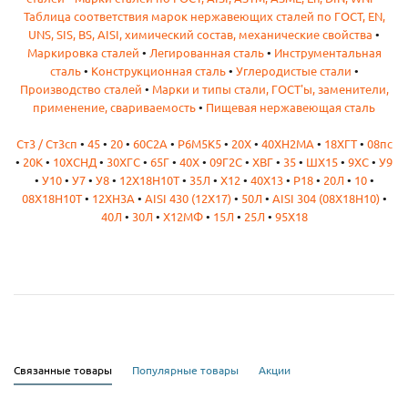
Таблица соответствия марок нержавеющих сталей по ГОСТ, EN,
UNS, SIS, BS, AISI, химический состав, механические свойства
•
Маркировка сталей
•
Легированная сталь
•
Инструментальная
сталь
•
Конструкционная сталь
•
Углеродистые стали
•
Производство сталей
•
Марки и типы стали, ГОСТ'ы, заменители,
применение, свариваемость
•
Пищевая нержавеющая сталь
Ст3 / Ст3сп
•
45
•
20
•
60С2А
•
Р6М5К5
•
20Х
•
40ХН2МА
•
18ХГТ
•
08пс
•
20К
•
10ХСНД
•
30ХГС
•
65Г
•
40Х
•
09Г2С
•
ХВГ
•
35
•
ШХ15
•
9ХС
•
У9
•
У10
•
У7
•
У8
•
12Х18Н10Т
•
35Л
•
Х12
•
40Х13
•
Р18
•
20Л
•
10
•
08Х18Н10Т
•
12ХН3А
•
AISI 430 (12Х17)
•
50Л
•
AISI 304 (08Х18Н10)
•
40Л
•
30Л
•
Х12МФ
•
15Л
•
25Л
•
95Х18
Связанные товары
Популярные товары
Акции