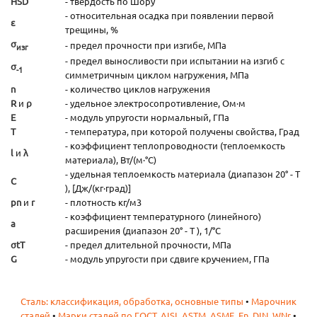
HSD
- твердость по Шору
- относительная осадка при появлении первой
ε
трещины, %
σ
- предел прочности при изгибе, МПа
изг
- предел выносливости при испытании на изгиб с
σ
-1
симметричным циклом нагружения, МПа
n
- количество циклов нагружения
R
и
ρ
- удельное электросопротивление, Ом·м
E
- модуль упругости нормальный, ГПа
T
- температура, при которой получены свойства, Град
- коэффициент теплопроводности (теплоемкость
l
и
λ
материала), Вт/(м·°С)
- удельная теплоемкость материала (диапазон 20° - T
C
), [Дж/(кг·град)]
pn
и
r
- плотность кг/м3
- коэффициент температурного (линейного)
а
расширения (диапазон 20° - T ), 1/°С
σtТ
- предел длительной прочности, МПа
G
- модуль упругости при сдвиге кручением, ГПа
Сталь: классификация, обработка, основные типы
•
Марочник
сталей
•
Марки сталей по ГОСТ, AISI, ASTM, ASME, En, DIN, WNr
•