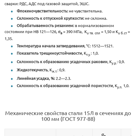
сварки: РДС, АДС под газовой защитой, ЭШС.
Флокеночувствительность:
не чувствительна.
Склонность к отпускной хрупкости:
не склонна.
Обрабатываемость резанием:
в нормализованном
состоянии при HB 121—126,
σ
= 390 МПа, К
= 1,50 и К
=
в
υ тв. спл
υ б.ст
1,35.
Температура начала затвердевания
, °С: 1512—1521.
Показатель трещиноустойчивости
, К
: 1,0.
т.у.
Склонность к образованию усадочных раковин
, К
: 0,9.
у.р.
Жидкотекучесть
, К
: 0,9.
ж.т.
Линейная усадка, %:
2.2—2.3.
Склонность к образованию усадочной пористости
, К
1,0.
у.п.
Механические свойства стали 15Л в сечениях до
100 мм (ГОСТ 977-88)
σ
в