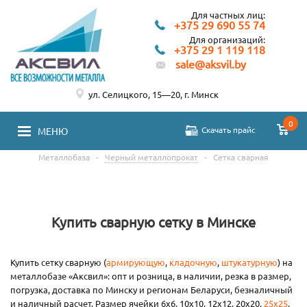
Для частных лиц:
+375 29 690 55 74
Для организаций:
+375 29 1 119 118
sale@aksvil.by
ул. Селицкого, 15—20, г. Минск
0
Скачать прайс
МЕНЮ
Металлобаза
-
Черный металлопрокат
-
Сетка сварная
Купить сварную сетку в Минске
Купить сетку сварную (
армирующую
,
кладочную
,
штукатурную
) на
металлобазе «Аксвил»: опт и розница, в наличии, резка в размер,
погрузка, доставка по Минску и регионам Беларуси, безналичный
и наличный расчет. Размер ячейки 6х6, 10х10, 12х12, 20х20,
25х25
,