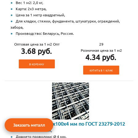
Вес 1 м2: 2,0 кг,
Карта: 2х3 метра,
Цена за 1 метр квадратный,
Для кладки, стяжки, фундамента, штукатурки, ограждений,
забора,
Производство: Беларусь, Россия.
Оптовая цена за 1 м2 Опт
29
3.68 руб.
Розничная цена за 1 м2
4.34 руб.
В КОРЗИНУ
КУПИТЬ В 1 КЛИК
Сетка сварная 100х100х4 мм по ГОСТ 23279-2012
Заказать металл
Ячейка: 100х100 мм,
Диаметр проволоки: Ø 4 мм,