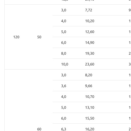
3,0
7,72
9
4,0
10,20
1
5,0
12,60
1
120
50
6,0
14,90
1
8,0
19,30
2
10,0
23,60
3
3,0
8,20
1
3,6
9,66
1
4,0
10,70
1
5,0
13,10
1
6,0
15,50
1
60
6,3
16,20
2