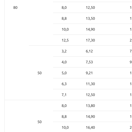
80
8,0
12,50
1
8,8
13,50
1
10,0
14,90
1
12,5
17,30
2
3,2
6,12
7
4,0
7,53
9
50
5,0
9,21
1
6,3
11,30
1
7,1
12,50
1
8,0
13,80
1
8,8
14,90
1
50
10,0
16,40
2