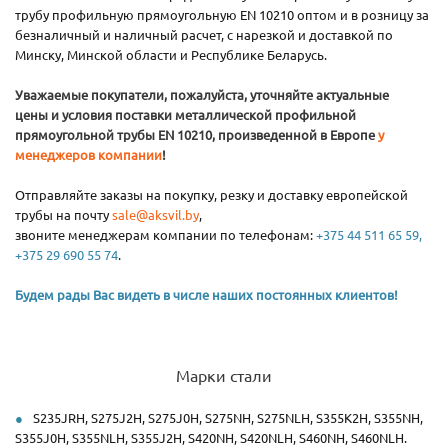
трубу профильную прямоугольную EN 10210 оптом и в розницу за
безналичный и наличный расчет, с нарезкой и доставкой по
Минску, Минской области и Республике Беларусь.
Уважаемые покупатели, пожалуйста, уточняйте актуальные
цены и условия поставки металлической профильной
прямоугольной трубы EN 10210, произведенной в Европе
у
менеджеров компании
!
Отправляйте заказы на покупку, резку и доставку европейской
трубы на почту
sale@aksvil.by
,
звоните менеджерам компании по телефонам:
+375 44 511 65 59,
+375 29 690 55 74
.
Будем рады Вас видеть в числе наших постоянных клиентов!
Марки стали
S235JRH, S275J2H, S275J0H, S275NH, S275NLH, S355K2H, S355NH,
S355J0H, S355NLH, S355J2H, S420NH, S420NLH, S460NH, S460NLH.