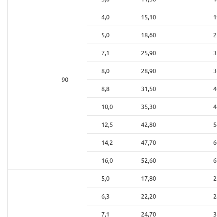
4,0
15,10
1
5,0
18,60
2
7,1
25,90
3
8,0
28,90
3
90
8,8
31,50
4
10,0
35,30
4
12,5
42,80
5
14,2
47,70
6
16,0
52,60
6
5,0
17,80
2
6,3
22,20
2
7,1
24,70
3