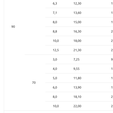
6,3
12,30
1
7,1
13,60
1
8,0
15,00
1
90
8,8
16,30
2
10,0
18,00
2
12,5
21,30
2
3,0
7,25
9
4,0
9,55
1
5,0
11,80
1
70
6,0
13,90
1
8,0
18,10
2
10,0
22,00
2