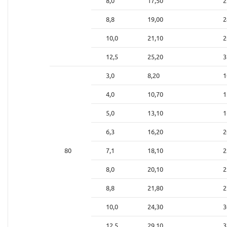
8,0
17,50
2
8,8
19,00
2
10,0
21,10
2
12,5
25,20
3
3,0
8,20
1
4,0
10,70
1
5,0
13,10
1
6,3
16,20
2
80
7,1
18,10
2
8,0
20,10
2
8,8
21,80
2
10,0
24,30
3
12,5
29,10
3