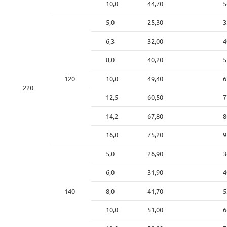
10,0
44,70
5
5,0
25,30
3
6,3
32,00
4
8,0
40,20
5
120
10,0
49,40
6
220
12,5
60,50
7
14,2
67,80
8
16,0
75,20
9
5,0
26,90
3
6,0
31,90
4
140
8,0
41,70
5
10,0
51,00
6