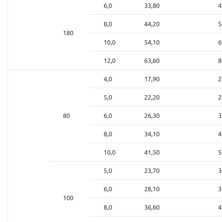
6,0
33,80
4
8,0
44,20
5
180
10,0
54,10
6
12,0
63,60
8
4,0
17,90
2
5,0
22,20
2
80
6,0
26,30
3
8,0
34,10
4
10,0
41,50
5
5,0
23,70
3
6,0
28,10
3
100
8,0
36,60
4