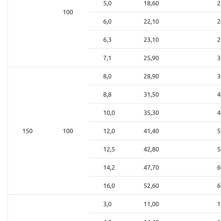
5,0
18,60
2
100
6,0
22,10
2
6,3
23,10
2
7,1
25,90
3
8,0
28,90
3
8,8
31,50
4
10,0
35,30
4
150
100
12,0
41,40
5
12,5
42,80
5
14,2
47,70
6
16,0
52,60
6
3,0
11,00
1