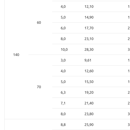
4,0
12,10
1
5,0
14,90
1
60
6,0
17,70
2
8,0
23,10
2
10,0
28,30
3
140
3,0
9,61
1
4,0
12,60
1
5,0
15,50
1
70
6,3
19,20
2
7,1
21,40
2
8,0
23,80
3
8,8
25,90
3