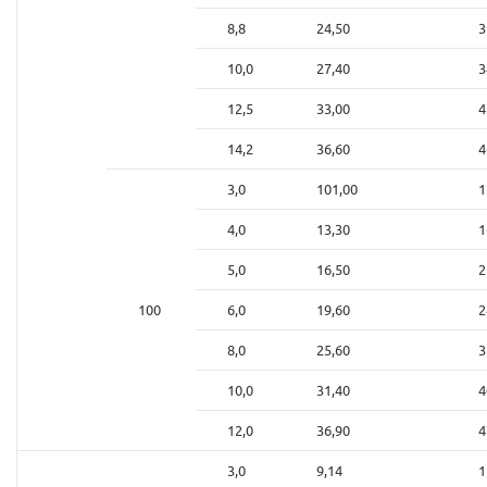
8,8
24,50
3
10,0
27,40
3
12,5
33,00
4
14,2
36,60
4
3,0
101,00
1
4,0
13,30
1
5,0
16,50
2
100
6,0
19,60
2
8,0
25,60
3
10,0
31,40
4
12,0
36,90
4
3,0
9,14
1