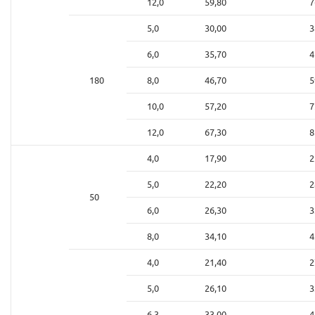
12,0
59,80
7
5,0
30,00
3
6,0
35,70
4
180
8,0
46,70
5
10,0
57,20
7
12,0
67,30
8
4,0
17,90
2
5,0
22,20
2
50
6,0
26,30
3
8,0
34,10
4
4,0
21,40
2
5,0
26,10
3
6,3
33,00
4