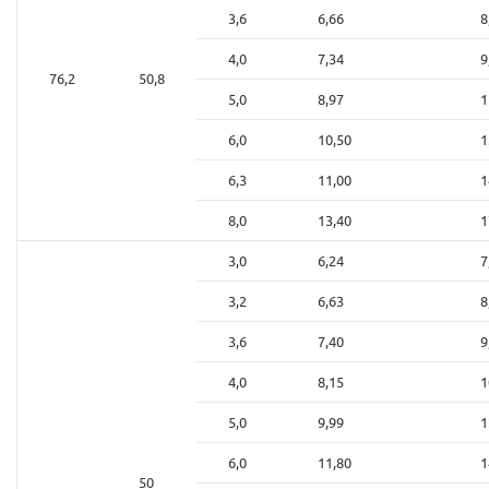
3,6
6,66
8
4,0
7,34
9
76,2
50,8
5,0
8,97
1
6,0
10,50
1
6,3
11,00
1
8,0
13,40
1
3,0
6,24
7
3,2
6,63
8
3,6
7,40
9
4,0
8,15
1
5,0
9,99
1
6,0
11,80
1
50