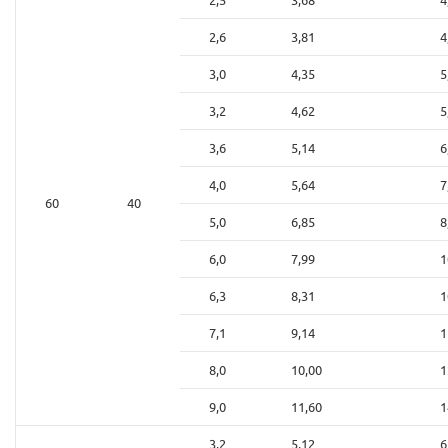
2,6
3,81
4
3,0
4,35
5
3,2
4,62
5
3,6
5,14
6
4,0
5,64
7
60
40
5,0
6,85
8
6,0
7,99
1
6,3
8,31
1
7,1
9,14
1
8,0
10,00
1
9,0
11,60
1
3,2
5,12
6