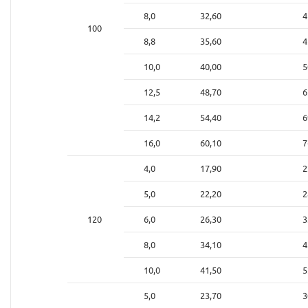
8,0
32,60
4
100
8,8
35,60
4
10,0
40,00
5
12,5
48,70
6
14,2
54,40
6
16,0
60,10
7
4,0
17,90
2
5,0
22,20
2
120
6,0
26,30
3
8,0
34,10
4
10,0
41,50
5
5,0
23,70
3