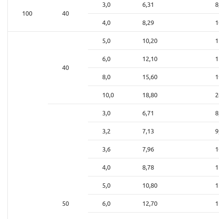
3,0
6,31
8
100
40
4,0
8,29
1
5,0
10,20
1
6,0
12,10
1
40
8,0
15,60
1
10,0
18,80
2
3,0
6,71
8
3,2
7,13
9
3,6
7,96
1
4,0
8,78
1
5,0
10,80
1
50
6,0
12,70
1