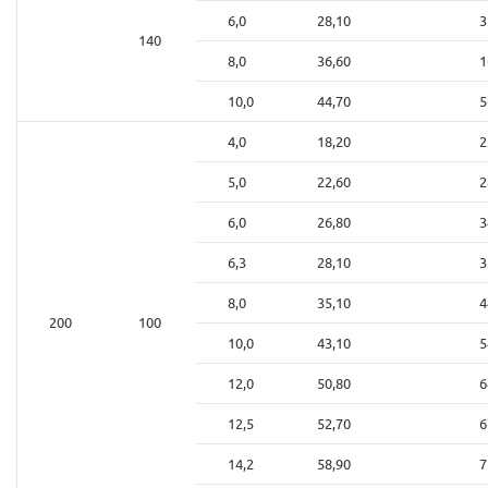
6,0
28,10
3
140
8,0
36,60
1
10,0
44,70
5
4,0
18,20
2
5,0
22,60
2
6,0
26,80
3
6,3
28,10
3
8,0
35,10
4
200
100
10,0
43,10
5
12,0
50,80
6
12,5
52,70
6
14,2
58,90
7