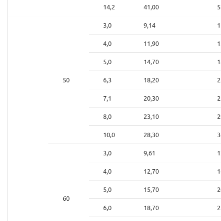
14,2
41,00
5
3,0
9,14
1
4,0
11,90
1
5,0
14,70
1
50
6,3
18,20
2
7,1
20,30
2
8,0
23,10
2
10,0
28,30
3
3,0
9,61
1
4,0
12,70
1
5,0
15,70
2
60
6,0
18,70
2