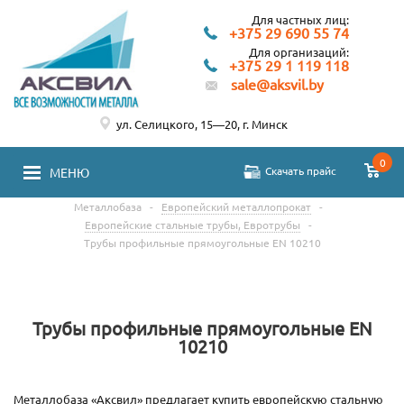
Для частных лиц:
+375 29 690 55 74
Для организаций:
+375 29 1 119 118
sale@aksvil.by
ул. Селицкого, 15—20, г. Минск
0
Скачать прайс
МЕНЮ
Металлобаза
-
Европейский металлопрокат
-
Европейские стальные трубы, Евротрубы
-
Трубы профильные прямоугольные EN 10210
Трубы профильные прямоугольные EN
10210
Металлобаза «Аксвил» предлагает купить европейскую стальную