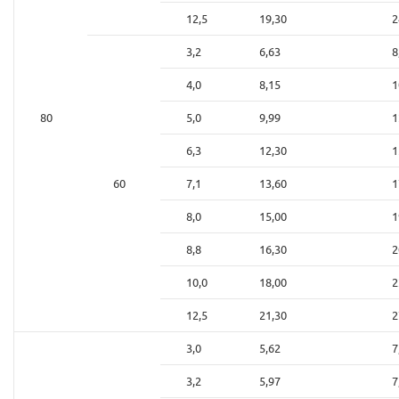
12,5
19,30
2
3,2
6,63
8
4,0
8,15
1
80
5,0
9,99
1
6,3
12,30
1
60
7,1
13,60
1
8,0
15,00
1
8,8
16,30
2
10,0
18,00
2
12,5
21,30
2
3,0
5,62
7
3,2
5,97
7