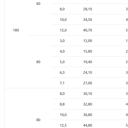
60
8,0
28,10
3
10,0
34,50
4
180
12,0
40,70
5
3,0
12,00
1
4,0
15,80
2
80
5,0
19,40
2
6,3
24,10
3
7,1
27,00
3
8,0
30,10
3
8,8
32,80
4
10,0
36,80
4
80
12,5
44,80
5