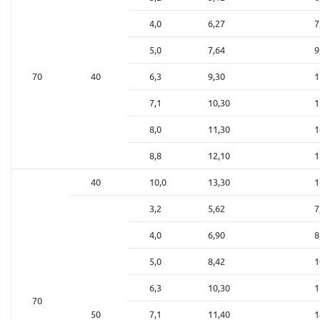
4,0
6,27
7
5,0
7,64
9
70
40
6,3
9,30
1
7,1
10,30
1
8,0
11,30
1
8,8
12,10
1
40
10,0
13,30
1
3,2
5,62
7
4,0
6,90
8
5,0
8,42
1
6,3
10,30
1
70
50
7,1
11,40
1