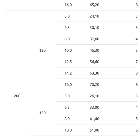
16,0
65,20
8
5,0
24,10
3
6,3
30,10
3
8,0
37,60
4
120
10,0
46,30
5
12,5
56,60
7
14,2
63,30
8
16,0
70,20
8
200
5,0
26,10
3
6,3
33,00
4
150
8,0
41,40
5
10,0
51,00
6