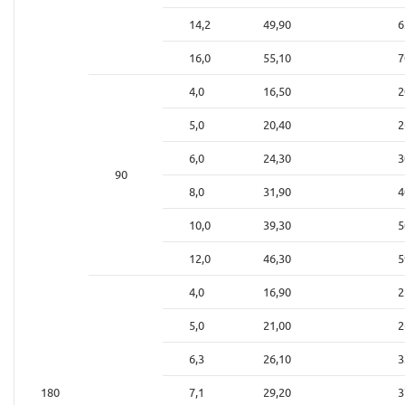
14,2
49,90
6
16,0
55,10
7
4,0
16,50
2
5,0
20,40
2
6,0
24,30
3
90
8,0
31,90
4
10,0
39,30
5
12,0
46,30
5
4,0
16,90
2
5,0
21,00
2
6,3
26,10
3
180
7,1
29,20
3