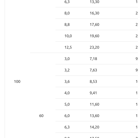
6,3
13,30
1
8,0
16,30
2
8,8
17,60
2
10,0
19,60
2
12,5
23,20
2
3,0
7,18
9
3,2
7,63
9
100
3,6
8,53
1
4,0
9,41
1
5,0
11,60
1
60
6,0
13,60
1
6,3
14,20
1