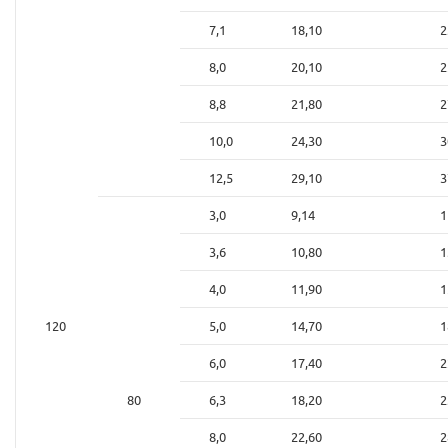
7,1
18,10
2
8,0
20,10
2
8,8
21,80
2
10,0
24,30
3
12,5
29,10
3
3,0
9,14
1
3,6
10,80
1
4,0
11,90
1
120
5,0
14,70
1
6,0
17,40
2
80
6,3
18,20
2
8,0
22,60
2