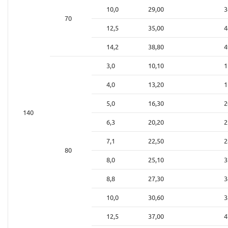
10,0
29,00
3
70
12,5
35,00
4
14,2
38,80
4
3,0
10,10
1
4,0
13,20
1
5,0
16,30
2
140
6,3
20,20
2
7,1
22,50
2
80
8,0
25,10
3
8,8
27,30
3
10,0
30,60
3
12,5
37,00
4