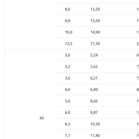
8,0
12,50
1
8,8
13,50
1
10,0
14,90
1
12,5
17,30
2
3,0
5,29
6
3,2
5,62
7
3,6
6,27
7
4,0
6,90
8
5,0
8,42
1
6,0
9,87
1
40
6,3
10,30
1
7,1
11,40
1