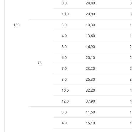
8,0
24,40
3
10,0
29,80
3
150
3,0
10,30
1
4,0
13,60
1
5,0
16,90
2
6,0
20,10
2
75
7,0
23,20
2
8,0
26,30
3
10,0
32,20
4
12,0
37,90
4
3,0
11,50
1
4,0
15,10
1