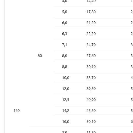
4,0
14,40
1
5,0
17,80
2
6,0
21,20
2
6,3
22,20
2
7,1
24,70
3
80
8,0
27,60
3
8,8
30,10
3
10,0
33,70
4
12,0
39,50
5
12,5
40,90
5
160
14,2
45,50
5
16,0
50,10
6
3,0
11,50
1