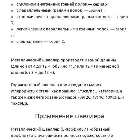
с уклоном внутренних граней полок
— серия У;
с параллельными гранями полок
— серия П;
экономичные с параллельными гранями полок — серия
Э;
легкой серии с параллельными гранями полок — серия
Л;
специальные — серия С.
Металлический швеллер
производят мерной длинны
(длиной от 4 до 12 м, обычно 11,7 или 12 м) и немерной
длины (от 3 м до 12 м).
Горячекатаный швеллер производят из марок
углеродистых стали, как правило, Ст3сп/пс 5 категории, а
так же низколегированных марок (09Г2С, 17Г1С, 10ХСНД и
15ХСНД).
Применение швеллера
Металлический швеллер (U-профиль / П-образный
профиль) отличающийся прочностью, жесткостью и