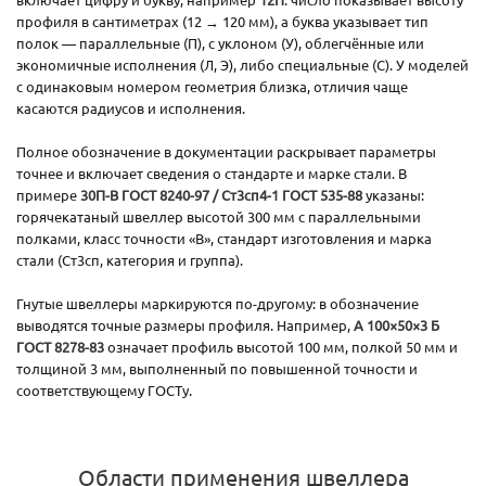
профиля в сантиметрах (12 → 120 мм), а буква указывает тип
полок — параллельные (П), с уклоном (У), облегчённые или
экономичные исполнения (Л, Э), либо специальные (С). У моделей
с одинаковым номером геометрия близка, отличия чаще
касаются радиусов и исполнения.
Полное обозначение в документации раскрывает параметры
точнее и включает сведения о стандартe и марке стали. В
примере
30П-В ГОСТ 8240-97 / Ст3сп4-1 ГОСТ 535-88
указаны:
горячекатаный швеллер высотой 300 мм с параллельными
полками, класс точности «В», стандарт изготовления и марка
стали (Ст3сп, категория и группа).
Гнутые швеллеры маркируются по-другому: в обозначение
выводятся точные размеры профиля. Например,
А 100×50×3 Б
ГОСТ 8278-83
означает профиль высотой 100 мм, полкой 50 мм и
толщиной 3 мм, выполненный по повышенной точности и
соответствующему ГОСТу.
Области применения швеллера