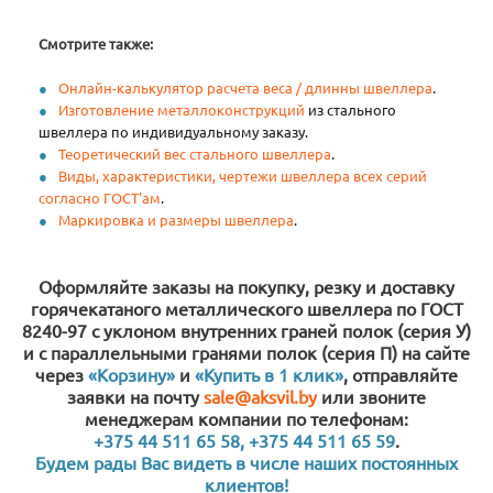
Смотрите также:
Онлайн-калькулятор расчета веса / длинны швеллера
.
Изготовление металлоконструкций
из стального
швеллера по индивидуальному заказу.
Теоретический вес стального швеллера
.
Виды, характеристики, чертежи швеллера всех серий
согласно ГОСТ'ам
.
Маркировка и размеры швеллера
.
Оформляйте заказы на покупку, резку и доставку
горячекатаного металлического швеллера по ГОСТ
8240-97 с уклоном внутренних граней полок (серия У)
и с параллельными гранями полок (серия П) на сайте
через
«Корзину»
и
«Купить в 1 клик»
, отправляйте
заявки на почту
sale@aksvil.by
или звоните
менеджерам компании по телефонам:
+375 44 511 65 58, +375 44 511 65 59
.
Будем рады Вас видеть в числе наших постоянных
клиентов!