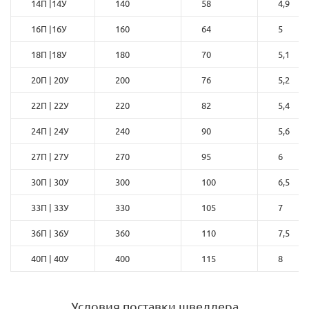
14П |14У
140
58
4,9
16П |16У
160
64
5
18П |18У
180
70
5,1
20П | 20У
200
76
5,2
22П | 22У
220
82
5,4
24П | 24У
240
90
5,6
27П | 27У
270
95
6
30П | 30У
300
100
6,5
33П | 33У
330
105
7
36П | 36У
360
110
7,5
40П | 40У
400
115
8
Условия поставки швеллера