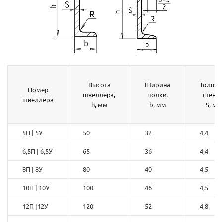
Высота
Ширина
Толщи
Номер
швеллера,
полки,
стенки
швеллера
h, мм
b, мм
S, мм
5П | 5У
50
32
4,4
6,5П | 6,5У
65
36
4,4
8П | 8У
80
40
4,5
10П | 10У
100
46
4,5
12П |12У
120
52
4,8