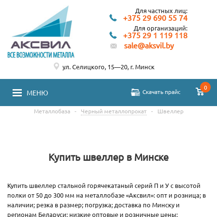
Для частных лиц:
+375 29 690 55 74
Для организаций:
+375 29 1 119 118
sale@aksvil.by
ул. Селицкого, 15—20, г. Минск
0
Скачать прайс
МЕНЮ
Металлобаза
-
Черный металлопрокат
-
Швеллер
Купить швеллер в Минске
Купить швеллер стальной горячекатаный серий П и У с высотой
полки от 50 до 300 мм на металлобазе «Аксвил»: опт и розница; в
наличии; резка в размер; погрузка; доставка по Минску и
регионам Беларуси; низкие оптовые и розничные цены;