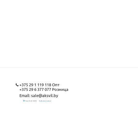
+375 29 1 119 118
Опт
+375 29 6 377 077
Розница
Email:
sale@aksvil.by
Заказать звонок
Карта сайта