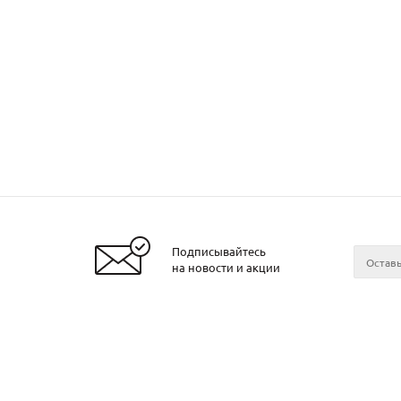
Подписывайтесь
на новости и акции
2026 © ЧТУП «Металлобаза Аксвил»
Металло
Минске
Контакт