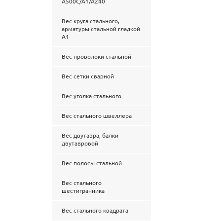
А500С/А1/А240
Вес круга стального,
арматуры стальной гладкой
А1
Вес проволоки стальной
Вес сетки сварной
Вес уголка стального
Вес стального швеллера
Вес двутавра, балки
двутавровой
Вес полосы стальной
Вес стального
шестигранника
Вес стального квадрата