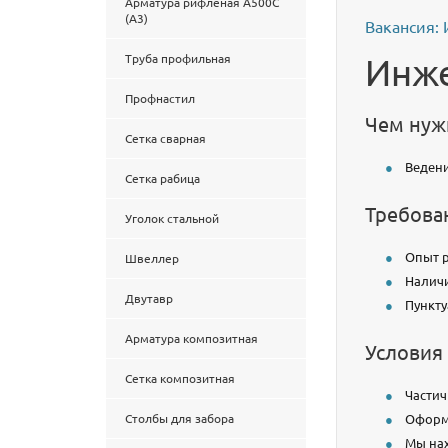
Арматура рифленая А500С
(А3)
Вакансия:
Труба профильная
Инже
Профнастил
Чем нуж
Сетка сварная
Ведени
Сетка рабица
Требова
Уголок стальной
Опыт р
Швеллер
Наличи
Двутавр
Пункту
Арматура композитная
Условия
Сетка композитная
Частич
Столбы для забора
Оформ
Мы нах