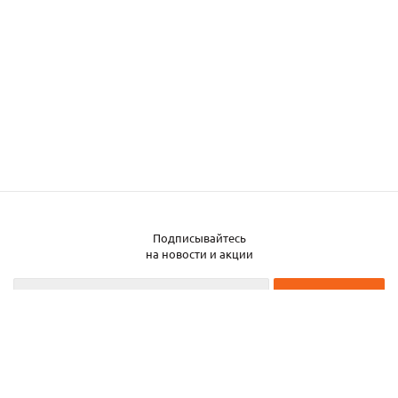
Подписывайтесь
Заказать металл
на новости и акции
2026 © ЧТУП «Металлобаза Аксвил»
Металлобаза в Минске
Услуги