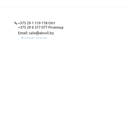
+375 29 1 119 118
Опт
+375 29 6 377 077
Розница
Email:
sale@aksvil.by
Заказать звонок
Карта сайта