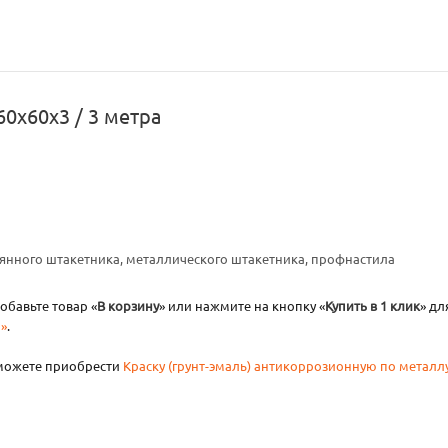
0х60х3 / 3 метра
евянного штакетника, металлического штакетника, профнастила
обавьте товар «
В корзину
» или нажмите на кнопку «
Купить в 1 клик
» д
»
.
 можете приобрести
Краску (грунт-эмаль) антикоррозионную по металл