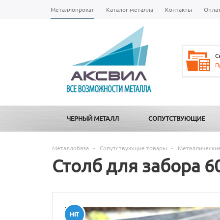
Металлопрокат
Каталог металла
Контакты
Опла
С
П
ЧЕРНЫЙ МЕТАЛЛ
СОПУТСТВУЮЩИЕ
Металлобаза
-
Сопутствующие товары
-
Металлические
Столб для забора 6