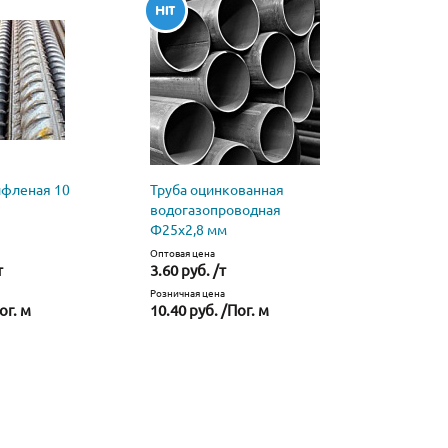
ифленая 10
Труба оцинкованная
Труба
водогазопроводная
водогазо
Ф25х2,8 мм
стальная 
Оптовая цена
Оптовая цена
т
3.60 руб. /т
2.40 руб. 
Розничная цена
Розничная це
ог. м
10.40 руб. /Пог. м
6.63 руб. 