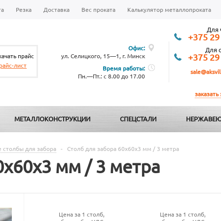
та
Резка
Доставка
Вес проката
Калькулятор металлопроката
Для 
+375 29
Офис:
Для 
качать прайс
ул. Селицкого, 15—1, г. Минск
+375 29
райс-лист
Время работы:
sale@aksvil
Пн.—Пт.: с 8.00 до 17.00
заказать
МЕТАЛЛОКОНСТРУКЦИИ
СПЕЦСТАЛИ
НЕРЖАВЕЮ
 столбы для забора
-
Столб для забора 60х60х3 мм / 3 метра
0х60х3 мм / 3 метра
Цена за 1 столб,
Цена за 1 столб,