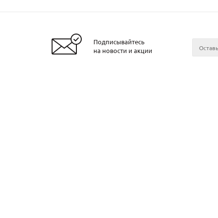
Подписывайтесь
Заказать металл
на новости и акции
2026 © ЧТУП «Металлобаза Аксвил»
Металло
Минске
Контакт
О компа
Поставщ
Прокат в
Прокат в
Прокат в
Прокат в
Прокат в
Могилев