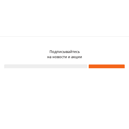
Подписывайтесь
на новости и акции
2026 © ЧТУП «Металлобаза Аксвил»
Металлобаза в Минске
Услуги
Информация
Каталог металла