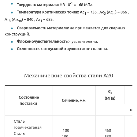
-1
Твердость материала:
HB 10
= 168 МПа.
Температура критических точек:
Ac
= 735 , Ac
(Ac
) = 866 ,
1
3
m
Ar
(Arc
) = 840 , Ar
= 685.
3
m
1
Свариваемость материала:
не применяется для сварных
конструкций.
Флокеночувствительность:
чувствительна.
Склонность к отпускной хрупкости:
не склонна.
Механические свойства стали А20
σ
в
δ
Состояние
(МПа)
Сечение, мм
поставки
не 
Сталь
горячекатаная
100
450
2
Сталь
100
530
7