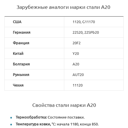
Зарубежные аналоги марки стали А20
США
1120, G11170
Германия
22S20, 22SPb20
Франция
20F2
Китай
Y20
Болгария
A20
Румыния
AUT20
Чехия
11120
Свойства стали марки А20
Термообработка:
Состояние поставки.
Температура ковки,
°С: начала 1180, конца 850.