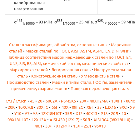
калиброванная
нагартованная
425
535
425
σ
= 93 МПа, σ
= 25 МПа, σ
= 59 МПа, σ
1/10000
1/10000
1/100000
Сталь: классификация, обработка, основные типы
•
Марочник
сталей
•
Марки сталей по ГОСТ, AISI, ASTM, ASME, En, DIN, WNr
•
Таблица соответствия марок нержавеющих сталей по ГОСТ, EN,
UNS, SIS, BS, AISI, химический состав, механические свойства
•
Маркировка сталей
•
Легированная сталь
•
Инструментальная
сталь
•
Конструкционная сталь
•
Углеродистые стали
•
Производство сталей
•
Марки и типы стали, ГОСТ'ы, заменители,
применение, свариваемость
•
Пищевая нержавеющая сталь
Ст3 / Ст3сп
•
45
•
20
•
60С2А
•
Р6М5К5
•
20Х
•
40ХН2МА
•
18ХГТ
•
08пс
•
20К
•
10ХСНД
•
30ХГС
•
65Г
•
40Х
•
09Г2С
•
ХВГ
•
35
•
ШХ15
•
9ХС
•
У9
•
У10
•
У7
•
У8
•
12Х18Н10Т
•
35Л
•
Х12
•
40Х13
•
Р18
•
20Л
•
10
•
08Х18Н10Т
•
12ХН3А
•
AISI 430 (12Х17)
•
50Л
•
AISI 304 (08Х18Н10)
•
40Л
•
30Л
•
Х12МФ
•
15Л
•
25Л
•
95Х18