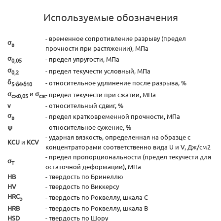
Используемые обозначения
- временное сопротивление разрыву (предел
σ
в
прочности при растяжении), МПа
σ
- предел упругости, МПа
0,05
σ
- предел текучести условный, МПа
0,2
δ
,
,
- относительное удлинение после разрыва, %
5
δ4
δ10
σ
и
σ
- предел текучести при сжатии, МПа
сж0,05
сж
ν
- относительный сдвиг, %
σ
- предел кратковременной прочности, МПа
в
ψ
- относительное сужение, %
- ударная вязкость, определенная на образце с
KCU
и
KCV
концентраторами соответственно вида U и V, Дж/см2
- предел пропорциональности (предел текучести для
σ
T
остаточной деформации), МПа
HB
- твердость по Бринеллю
HV
- твердость по Виккерсу
HRC
- твердость по Роквеллу, шкала С
э
HRB
- твердость по Роквеллу, шкала В
HSD
- твердость по Шору