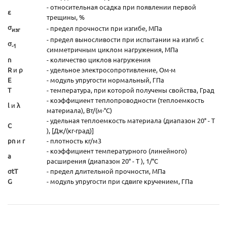
- относительная осадка при появлении первой
ε
трещины, %
σ
- предел прочности при изгибе, МПа
изг
- предел выносливости при испытании на изгиб с
σ
-1
симметричным циклом нагружения, МПа
n
- количество циклов нагружения
R
и
ρ
- удельное электросопротивление, Ом·м
E
- модуль упругости нормальный, ГПа
T
- температура, при которой получены свойства, Град
- коэффициент теплопроводности (теплоемкость
l
и
λ
материала), Вт/(м·°С)
- удельная теплоемкость материала (диапазон 20° - T
C
), [Дж/(кг·град)]
pn
и
r
- плотность кг/м3
- коэффициент температурного (линейного)
а
расширения (диапазон 20° - T ), 1/°С
σtТ
- предел длительной прочности, МПа
G
- модуль упругости при сдвиге кручением, ГПа