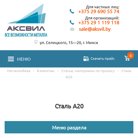
Для частных лиц:
+375 29 690 55 74
Для организаций:
+375 29 1 119 118
sale@aksvil.by
ул. Селицкого, 15—20, г. Минск
0
Скачать прайс
МЕНЮ
Металлобаза
-
Клиентам
-
Статьи, материалы по прокату
-
Сталь
А20
Сталь А20
Меню раздела