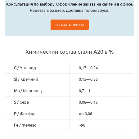
Консультация по выбору. Оформление заказа на сайте и в офисе.
Нарезка в размер. Доставка по Беларуси.
ЗАКАЗАТЬ ПРОКАТ
Химический состав стали А20 в %
C
/ Углерод
0,17—0,24
Si
/ Кремний
0,15—0,35
Mn
/ Марганец
0,7—1
S
/ Сера
0,08—0,15
P
/ Фосфор
до 0,06
Fe
/ Железо
~98