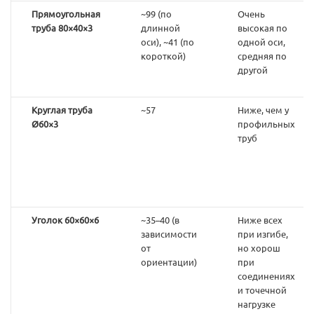
Прямоугольная
~99 (по
Очень
труба 80×40×3
длинной
высокая по
оси), ~41 (по
одной оси,
короткой)
средняя по
другой
Круглая труба
~57
Ниже, чем у
Ø60×3
профильных
труб
Уголок 60×60×6
~35–40 (в
Ниже всех
зависимости
при изгибе,
от
но хорош
ориентации)
при
соединениях
и точечной
нагрузке