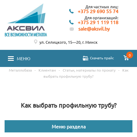
Для частных лиц:
+375 29 690 55 74
Для организаций:
+375 29 1 119 118
sale@aksvil.by
ул. Селицкого, 15—20, г. Минск
0
Скачать прайс
МЕНЮ
Металлобаза
-
Клиентам
-
Статьи, материалы по прокату
-
Как
выбрать профильную трубу?
Как выбрать профильную трубу?
Меню раздела