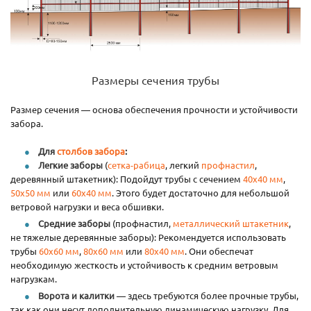
Размеры сечения трубы
Размер сечения — основа обеспечения прочности и устойчивости
забора.
Для
столбов забора
:
Легкие заборы
(
сетка-рабица
, легкий
профнастил
,
деревянный штакетник): Подойдут трубы с сечением
40x40 мм
,
50x50 мм
или
60x40 мм
. Этого будет достаточно для небольшой
ветровой нагрузки и веса обшивки.
Средние заборы
(профнастил,
металлический штакетник
,
не тяжелые деревянные заборы): Рекомендуется использовать
трубы
60x60 мм
,
80x60 мм
или
80x40 мм
. Они обеспечат
необходимую жесткость и устойчивость к средним ветровым
нагрузкам.
Ворота и калитки
— здесь требуются более прочные трубы,
так как они несут дополнительную динамическую нагрузку. Для