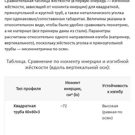
Сравнительная таблица жёсткости (в первую очередь — изгибной
жёсткости, зависящей от момента инерции) для квадратной,
прямоугольной и круглой труб, а также металлического уголка
при одинаковых/сопоставимых габаритах. Величины указаны в
относительном виде, чтобы было удобно сравнивать геометрию,
а не материал (все примеры даны из стали). Параметры
рассчитаны относительно одного направления изгиба (например,
вертикального), поскольку жёсткость уголка и прямоугольной
трубы — несимметрична по осям.
Таблица. Сравнение по моменту инерции и изгибной
жёсткости (вдоль вертикальной оси):
Момент
Устойчивость
Тип профиля
инерции,
к изгибу
см⁴ (Ix)
Квадратная
~72
Высокая
труба 60×60×3
(равная по
осям)