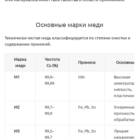
Основные марки меди
Технически чистая медь классифицируется по степени очистки и
содержанию примесей.
Марка
Чистота
Примеси
Основные с
меди
Cu (%)
М1
99,9–
Min
Высокая
99,99
электропров
мягкость,
пластичност
М2
99,7–
Fe, Pb, Sn
Умеренная
99,9
прочность, 
обрабатыва
М3
99,5–
Fe, Pb, Sn
Лучшая
99,7
механическа