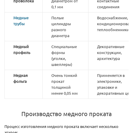
проволока
диаметром от
контактные
0,1 мм
соединения
Медные
Полые
Водоснабжение,
трубы
цилиндры
кондиционировани
разного
теплообменники
диаметра
Медный
Специальные
Декоративные
профиль
формы
конструкции,
(уголки,
архитектура
швеллеры)
Медная
Очень тонкий
Применяется в
фольга
прокат
электронике,
толщиной
упаковке и
менее 0,05 мм
декоративных цел
Производство медного проката
Процесс изготовления медного проката включает несколько
этапов: