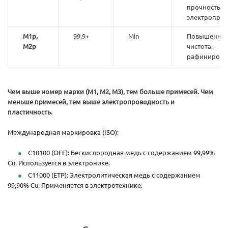
прочность, 
электропров
М1р,
99,9+
Min
Повышенна
М2р
чистота,
рафинирова
Чем выше номер марки (М1, М2, М3), тем больше примесей.
Чем
меньше примесей, тем выше электропроводность и
пластичность.
Международная маркировка (ISO):
C10100 (OFE): Бескислородная медь с содержанием 99,99%
Cu. Используется в электронике.
C11000 (ETP): Электролитическая медь с содержанием
99,90% Cu. Применяется в электротехнике.