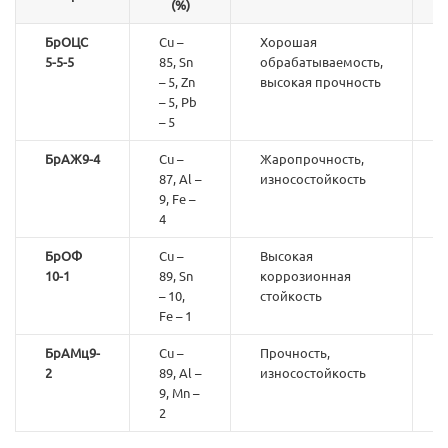
(%)
БрОЦС
Cu –
Хорошая
5-5-5
85, Sn
обрабатываемость,
– 5, Zn
высокая прочность
– 5, Pb
– 5
БрАЖ9-4
Cu –
Жаропрочность,
87, Al –
износостойкость
9, Fe –
4
БрОФ
Cu –
Высокая
10-1
89, Sn
коррозионная
– 10,
стойкость
Fe – 1
БрАМц9-
Cu –
Прочность,
2
89, Al –
износостойкость
9, Mn –
2