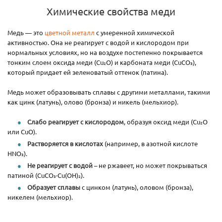
Химические свойства меди
Медь — это
цветной металл
с умеренной химической
активностью. Она не реагирует с водой и кислородом при
нормальных условиях, но на воздухе постепенно покрывается
тонким слоем оксида меди (Cu₂O) и карбоната меди (CuCO₃),
который придает ей зеленоватый оттенок (патина).
Медь может образовывать сплавы с другими металлами, такими
как цинк (латунь), олово (бронза) и никель (мельхиор).
Слабо реагирует с кислородом
, образуя оксид меди (Cu₂O
или CuO).
Растворяется в кислотах
(например, в азотной кислоте
HNO₃).
Не реагирует с водой
– не ржавеет, но может покрываться
патиной (CuCO₃·Cu(OH)₂).
Образует сплавы
с цинком (латунь), оловом (бронза),
никелем (мельхиор).