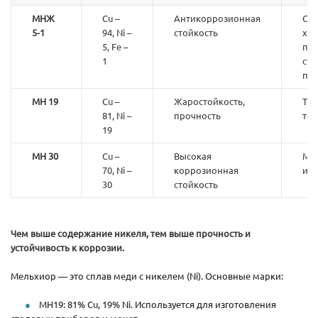
МНЖ
Cu –
Антикоррозионная
Суд
5-1
94, Ni –
стойкость
хи
5, Fe –
пр
1
ст
при
МН 19
Cu –
Жаростойкость,
Тур
81, Ni –
прочность
те
19
МН 30
Cu –
Высокая
Ме
70, Ni –
коррозионная
ин
30
стойкость
Чем выше содержание никеля, тем выше прочность и
устойчивость к коррозии.
Мельхиор — это сплав меди с никелем (Ni). Основные марки:
МН19: 81% Cu, 19% Ni. Используется для изготовления