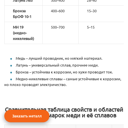
Латунь Л63
300–400
28–40
Бронза
400–600
15–30
БрОФ 10-1
МН 19
500–700
5–15
(медно-
никелевый)
Медь – лучший проводник, но мягкий материал.
Латунь – универсальный сплав, прочнее меди.
Бронза – устойчива к коррозии, но хуже проводит ток.
Медно-никелевые сплавы – самые устойчивые к коррозии,
но плохо проводят электричество.
Сравнительная таблица свойств и областей
применения марок меди и её сплавов
Заказать металл