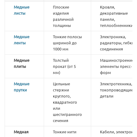
Медные
Плоские
Кровля,
листы
изделия
декоративные
различной
панели,
толщины
теплообменники
Медные
Тонкие полосы
Электроника,
ленты
шириной до
радиаторы, гибкие
1000 мм
соединения
Медные
Толстый
Машиностроение,
плиты
прокат (от 5
элементы пресс-
мм)
форм
Медные
Цельные
Электротехника,
прутки
стержни
токопроводящие
круглого,
детали
квадратного
или
шестигранного
сечения
Медная
Тонкие нити
Кабели, электрони