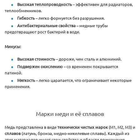
Высокая теплопроводность
– эффективен для радиаторов,
теплообменников.
Гибкость
– легко формуется без разрушения.
Антибактериальные свойства
– медные трубы
предотвращают рост бактерий в воде.
Минусы:
Высокая стоимость
– дороже, чем сталь и алюминий.
Подвержен окислению
– со временем покрывается
патиной.
Мягкость
– легко царапается, что ограничивает некоторые
применения.
Марки меди и её сплавов
Медь представлена в виде
технически чистых марок
(М1, М2, М3) и
сплавов
(латунь, бронза, медно-никелевые сплавы). Каждый из
этих материалов имеет свои свойства и области применения.