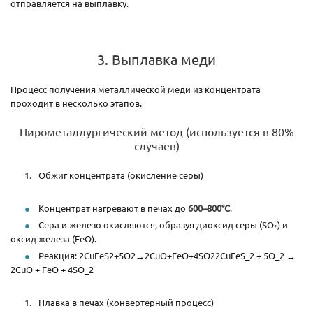
отправляется на выплавку.
3. Выплавка меди
Процесс получения металлической меди из концентрата
проходит в несколько этапов.
Пирометаллургический метод (используется в 80%
случаев)
Обжиг концентрата (окисление серы)
Концентрат нагревают в печах до
600–800°C
.
Сера и железо окисляются, образуя диоксид серы (SO₂) и
оксид железа (FeO).
Реакция: 2CuFeS2+5O2→2CuO+FeO+4SO22CuFeS_2 + 5O_2 →
2CuO + FeO + 4SO_2
Плавка в печах (конвертерный процесс)