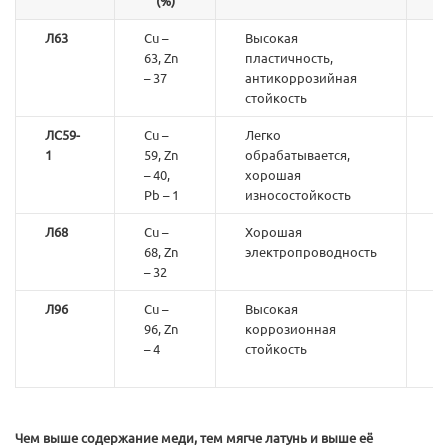
(%)
Л63
Cu –
Высокая
Р
63, Zn
пластичность,
с
– 37
антикоррозийная
ф
стойкость
ЛС59-
Cu –
Легко
А
1
59, Zn
обрабатывается,
т
– 40,
хорошая
Pb – 1
износостойкость
Л68
Cu –
Хорошая
Э
68, Zn
электропроводность
к
– 32
Л96
Cu –
Высокая
Д
96, Zn
коррозионная
п
– 4
стойкость
х
и
Чем выше содержание меди, тем мягче латунь и выше её