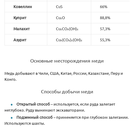
Ковеллин
CuS
66%
Куприт
Cu₂O
88,8%
Малахит
Cu₂CO₃(OH)₂
57,3%
Азурит
Cu₃(CO₃)₂(OH)₂
55,3%
Основные месторождения меди
Медь добывают в Чили, США, Китае, России, Казахстане, Перу и
Конго.
Способы добычи меди
Открытый способ
– используется, если руда залегает
неглубоко. Руду вынимают экскаваторами.
Подземный способ
– применяется при глубоком залегании.
Используются шахты.