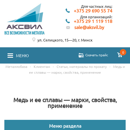
Для частных лиц:
+375 29 690 55 74
Для организаций:
+375 29 1 119 118
sale@aksvil.by
ул. Селицкого, 15—20, г. Минск
0
Скачать прайс
МЕНЮ
Металлобаза
-
Клиентам
-
Статьи, материалы по прокату
-
Медь и
ее сплавы — марки, свойства, применение
Медь и ее сплавы — марки, свойства,
применение
Меню раздела