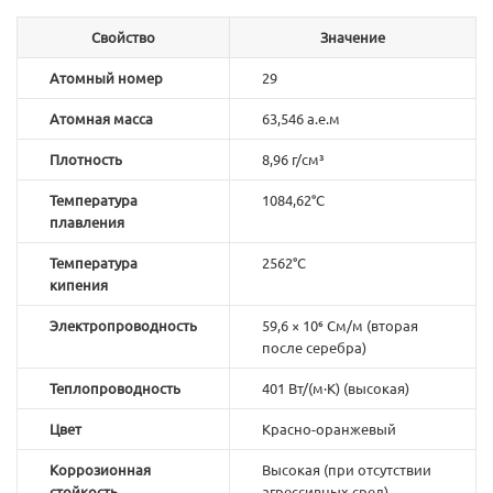
Свойство
Значение
Атомный номер
29
Атомная масса
63,546 а.е.м
Плотность
8,96 г/см³
Температура
1084,62°C
плавления
Температура
2562°C
кипения
Электропроводность
59,6 × 10⁶ См/м (вторая
после серебра)
Теплопроводность
401 Вт/(м·К) (высокая)
Цвет
Красно-оранжевый
Коррозионная
Высокая (при отсутствии
стойкость
агрессивных сред)