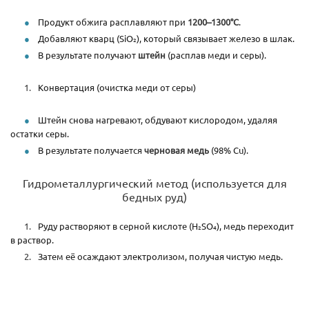
Продукт обжига расплавляют при
1200–1300°C
.
Добавляют кварц (SiO₂), который связывает железо в шлак.
В результате получают
штейн
(расплав меди и серы).
Конвертация (очистка меди от серы)
Штейн снова нагревают, обдувают кислородом, удаляя
остатки серы.
В результате получается
черновая медь
(98% Cu).
Гидрометаллургический метод (используется для
бедных руд)
Руду растворяют в серной кислоте (H₂SO₄), медь переходит
в раствор.
Затем её осаждают электролизом, получая чистую медь.