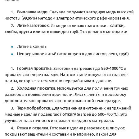
Выплавка меди
. Сначала получают
катодную медь
высокой
чистоты (99,99%) методом электролитического рафинирования.
Литьё заготовок
. Из меди отливают заготовки –
слитки,
слябы, прутки или заготовки для труб
. Это делается методами:
Литьё в кокиль
Непрерывное литьё (используется для листов, лент, труб)
Горячая прокатка
. Заготовки нагревают до
850–1000 °C
и
прокатывают через вальцы. На этом этапе получаются толстые
плиты, которые затем можно перерабатывать дальше.
Холодная прокатка
. Используется для получения точных
размеров и повышения прочности. Листы, ленты и проволоку
дополнительно прокатывают при комнатной температуре.
Термообработка
. Для устранения внутренних напряжений
медные изделия подвергают
отжигу
(нагрев до 500–700 °C). Это
улучшает пластичность и снижает твердость материала.
Резка и отделка
. Готовые изделия разрезают, шлифуют,
покрывают защитными составами (например, лаком для