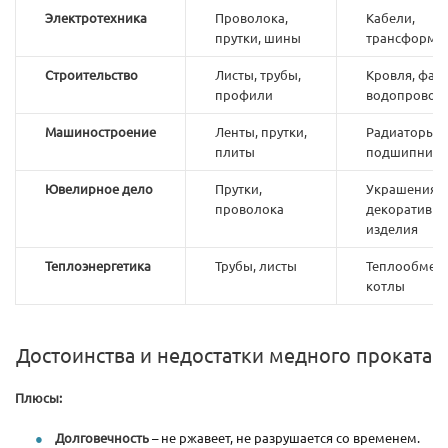
Электротехника
Проволока,
Кабели,
прутки, шины
трансформа
Строительство
Листы, трубы,
Кровля, фас
профили
водопровод
Машиностроение
Ленты, прутки,
Радиаторы,
плиты
подшипники
Ювелирное дело
Прутки,
Украшения,
проволока
декоративн
изделия
Теплоэнергетика
Трубы, листы
Теплообмен
котлы
Достоинства и недостатки медного проката
Плюсы:
Долговечность
– не ржавеет, не разрушается со временем.