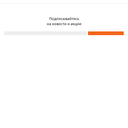
Подписывайтесь
Заказать металл
на новости и акции
2026 © ЧТУП «Металлобаза Аксвил»
Металлобаза в Минске
Услуги
Информация
Каталог металла
Карта сайта
Частное торговое унитарное предприятие «Металлобаза Аксвил». УНП
193050708
ул. Селицкого, 15—20
,
г. Минск
,
Беларусь,
220075.