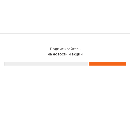
Подписывайтесь
Заказать металл
на новости и акции
2026 © ЧТУП «Металлобаза Аксвил»
Металлобаза в Минске
Услуги
Информация
Каталог металла