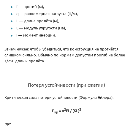
f — прогиб (м),
q — равномерная нагрузка (Н/м),
L — длина пролёта (м),
E — модуль упругости (Па),
I — момент инерции.
Зачем нужен: чтобы убедиться, что конструкция не прогнётся
слишком сильно. Обычно по нормам допустим прогиб не более
1/250 длины пролёта.
Потеря устойчивости (при сжатии)
Критическая сила потери устойчивости (Формула Эйлера):
2
2
P
= π
EI / (KL)
кр
где: