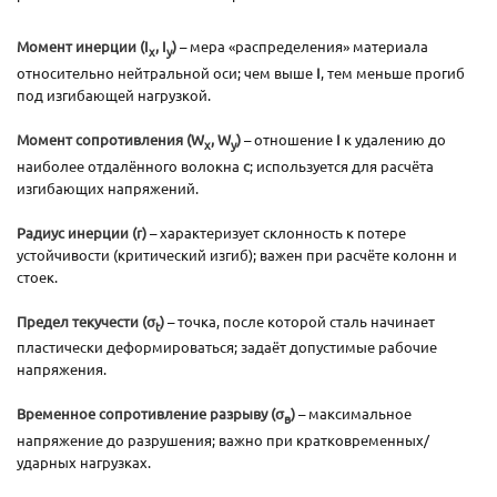
Момент инерции (I
, I
)
– мера «распределения» материала
x
y
относительно нейтральной оси; чем выше
I
, тем меньше прогиб
под изгибающей нагрузкой.
Момент сопротивления (W
, W
)
– отношение
I
к удалению до
x
y
наиболее отдалённого волокна
c
; используется для расчёта
изгибающих напряжений.
Радиус инерции (r)
– характеризует склонность к потере
устойчивости (критический изгиб); важен при расчёте колонн и
стоек.
Предел текучести (σ
)
– точка, после которой сталь начинает
t
пластически деформироваться; задаёт допустимые рабочие
напряжения.
Временное сопротивление разрыву (σ
)
– максимальное
в
напряжение до разрушения; важно при кратковременных/
ударных нагрузках.