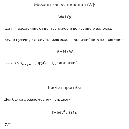
Момент сопротивления (W):
W= I / y
где y — расстояние от центра тяжести до крайнего волокна.
Зачем нужен: для расчёта максимального изгибного напряжения:
σ = M / W
Если σ ≤ σ
труба выдержит изгиб.
текучести
Расчёт прогиба
Для балки с равномерной нагрузкой:
4
f = 5qL
/ 384EI
где: