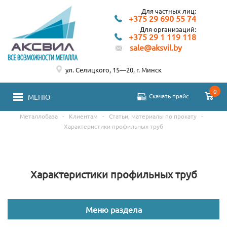
Для частных лиц:
+375 29 690 55 74
Для организаций:
+375 29 1 119 118
sale@aksvil.by
ул. Селицкого, 15—20, г. Минск
0
Скачать прайс
МЕНЮ
Металлобаза
-
Клиентам
-
Статьи, материалы по прокату
-
Характеристики профильных труб
Характеристики профильных труб
Меню раздела