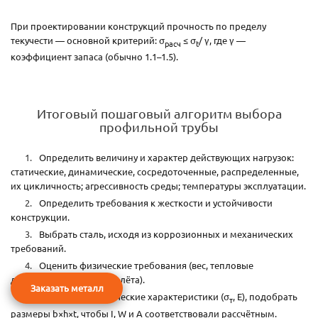
При проектировании конструкций прочность по пределу
текучести — основной критерий: σ
≤ σ
/ γ, где γ —
расч
t
коэффициент запаса (обычно 1.1–1.5).
Итоговый пошаговый алгоритм выбора
профильной трубы
Определить величину и характер действующих нагрузок:
статические, динамические, сосредоточенные, распределенные,
их цикличность; агрессивность среды; температуры эксплуатации.
Определить требования к жесткости и устойчивости
конструкции.
Выбрать сталь, исходя из коррозионных и механических
требований.
Оценить физические требования (вес, тепловые
деформации, длина пролёта).
Заказать металл
Уточнить механические характеристики (σ
, Е), подобрать
т
размеры b×h×t, чтобы I, W и A соответствовали рассчётным.