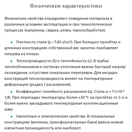
Физические характеристики
Физические свойства определяют поведение материала в
различных условиях эксплуатации и при технологических
процессах (например, сварке, резке, термообработке).
Плотность стали (ρ ~7,85 г/см³). При больших пролётах и
длинных конструкциях собственный вес заметно прибавляет
нагрузку на опоры.
Теплопроводность (λ) и теплоёмкость (c). В трубах
теплообменников и системах отопления важны быстрый нагрев/
охлаждение, отсутствие локальных перегревов. Для несущих
конструкций теплопроводность влияет на температурные
деформации (усадки / расширения).
Коэффициент линейного расширения (α). Сталь α ≈ 11×10⁻⁶
1/К. При перепадах температуры более ±30 °C на пролётах от 2 м и
более нужно закладывать температурные компенсационные
швы.
Магнитные и электрические свойства. В специальных
конструкциях (антенны, трансформаторные баки) важна низкая
магнитная проницаемость или наоборот.