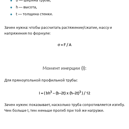
h — высота,
t — толщина стенки.
Зачем нужна: чтобы рассчитать растяжение/сжатие, массу и
напряжения по формуле:
σ = F / A
Момент инерции (I):
Для прямоугольной профильной трубы:
3
3
I = ( bh
− (b−2t) x (h−2t)
) / 12
Зачем нужен: показывает, насколько труба сопротивляется изгибу.
Чем больше I, тем меньше прогиб при той же нагрузке.