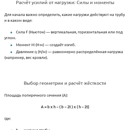
Расчёт усилий от нагрузки: Силы и моменты
Для начала важно определить, какие нагрузки действуют на трубу
и в каком виде:
Сила F (Ньютон) — вертикальная, горизонтальная или под
углом.
Момент M (Н·м) — создаёт изгиб.
Давление q (Н/м) — равномерно распределённая нагрузка
(например, вес кровли).
Выбор геометрии и расчёт жёсткости
Площадь поперечного сечения (A):
A = b x h − ( b − 2t ) x ( h − 2t)
где:
b — ширина трубы,