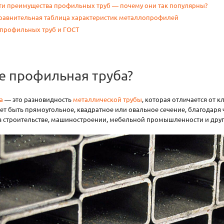
и преимущества профильных труб — почему они так популярны?
равнительная таблица характеристик металлопрофилей
профильных труб и ГОСТ
е профильная труба?
а
— это разновидность
металлической трубы
, которая отличается от 
 быть прямоугольное, квадратное или овальное сечение, благодаря ч
в строительстве, машиностроении, мебельной промышленности и друг