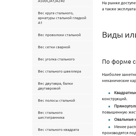
А500С/А1/А240
На рынке доступе
а также эксплуат
Вес круга стального,
арматуры стальной гладкой
А1
Виды ил
Вес проволоки стальной
Вес сетки сварной
Вес уголка стального
По форме с
Вес стального швеллера
Наиболее заметн
механические хар
Вес двутавра, балки
двутавровой
Квадратны
конструкций.
Вес полосы стальной
Прямоугол
повышенную жест
Вес стального
шестигранника
Овальные 
Менее расп
Вес стального квадрата
производятся под