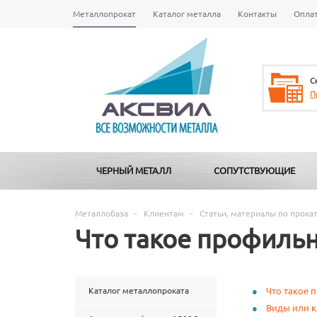
Металлопрокат
Каталог металла
Контакты
Опла
С
П
ЧЕРНЫЙ МЕТАЛЛ
СОПУТСТВУЮЩИЕ
Металлобаза
-
Клиентам
-
Статьи, материалы по прока
Что такое профильн
Каталог металлопроката
Что такое 
Виды или 