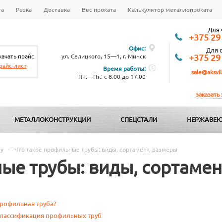
та
Резка
Доставка
Вес проката
Калькулятор металлопроката
Для 
+375 29
Офис:
Для 
качать прайс
ул. Селицкого, 15—1, г. Минск
+375 29
райс-лист
Время работы:
sale@aksvil
Пн.—Пт.: с 8.00 до 17.00
заказать
МЕТАЛЛОКОНСТРУКЦИИ
СПЕЦСТАЛИ
НЕРЖАВЕЮ
ту
-
Что такое профильные трубы: виды, сортамент, размеры
ые трубы: виды, сортамен
профильная труба?
классификация профильных труб