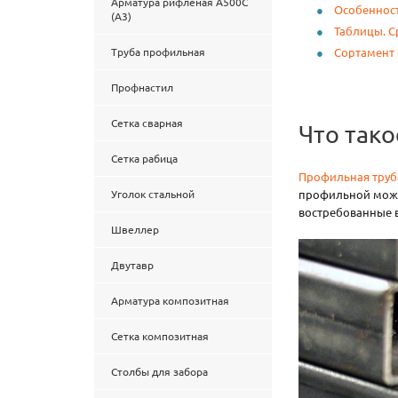
Арматура рифленая А500С
Особенност
(А3)
Таблицы. С
Труба профильная
Сортамент 
Профнастил
Сетка сварная
Что тако
Сетка рабица
Профильная труб
Уголок стальной
профильной может
востребованные 
Швеллер
Двутавр
Арматура композитная
Сетка композитная
Столбы для забора