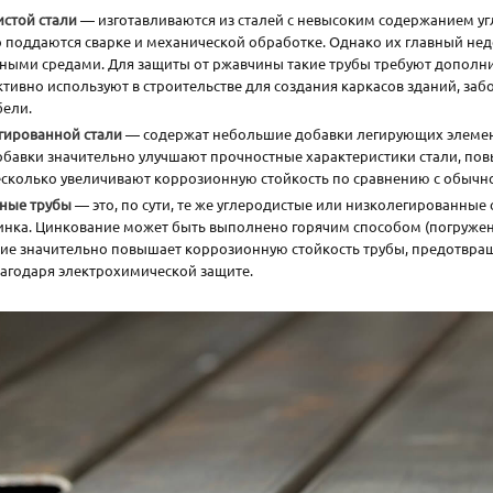
истой стали
— изготавливаются из сталей с невысоким содержанием 
о поддаются сварке и механической обработке. Однако их главный не
вными средами. Для защиты от ржавчины такие трубы требуют дополни
ктивно используют в строительстве для создания каркасов зданий, забо
бели.
гированной стали
— содержат небольшие добавки легирующих элементов,
 добавки значительно улучшают прочностные характеристики стали, по
несколько увеличивают коррозионную стойкость по сравнению с обычн
ные трубы
— это, по сути, те же углеродистые или низколегированные
инка. Цинкование может быть выполнено горячим способом (погружен
ие значительно повышает коррозионную стойкость трубы, предотвра
агодаря электрохимической защите.