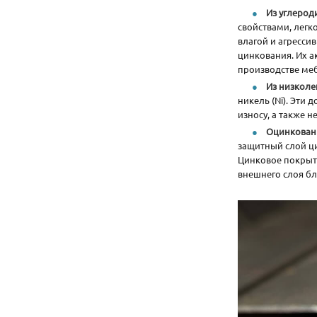
Из углерод
свойствами, легк
влагой и агресси
цинкования. Их а
производстве ме
Из низколе
никель (Ni). Эти
износу, а также 
Оцинкован
защитный слой ц
Цинковое покрыт
внешнего слоя бл