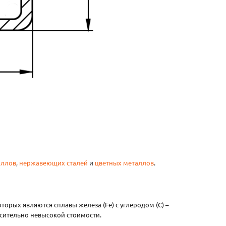
аллов
,
нержавеющих сталей
и
цветных металлов
.
орых являются сплавы железа (Fe) с углеродом (C) –
осительно невысокой стоимости.