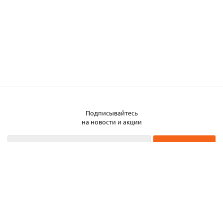
Подписывайтесь
на новости и акции
2026 © ЧТУП «Металлобаза Аксвил»
Металлобаза в Минске
Услуги
Информация
Каталог металла