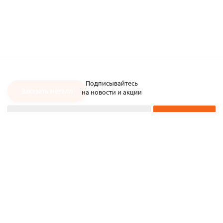
Подписывайтесь
Заказать металл
на новости и акции
2026 © ЧТУП «Металлобаза Аксвил»
Металлобаза в Минске
Услуги
Информация
Каталог металла