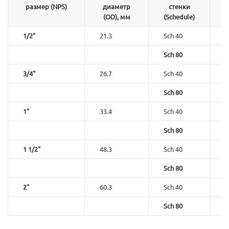
размер (NPS)
диаметр
стенки
(OD), мм
(Schedule)
1/2"
21.3
Sch 40
2
Sch 80
3
3/4"
26.7
Sch 40
2
Sch 80
3
1"
33.4
Sch 40
3
Sch 80
4
1 1/2"
48.3
Sch 40
3
Sch 80
5
2"
60.3
Sch 40
3
Sch 80
5