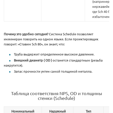
(например, и
нержавейки)
где Sch 40 бы
избыточен.
Почему это удобно сегодня?
Система Schedule позволяет
инженерам говорить на одном языке. Если проектировщик
говорит: «Ставим Sch 80», он знает, что:
Труба выдержит определенное высокое давление.
Внешний диаметр ( OD )
останется стандартным (резьба
накрутится).
Запас прочности учтен самой толщиной металла.
Таблица соответствия NPS, OD и толщины
стенки (Schedule)
Номинальный
Наружный
Тип
Т