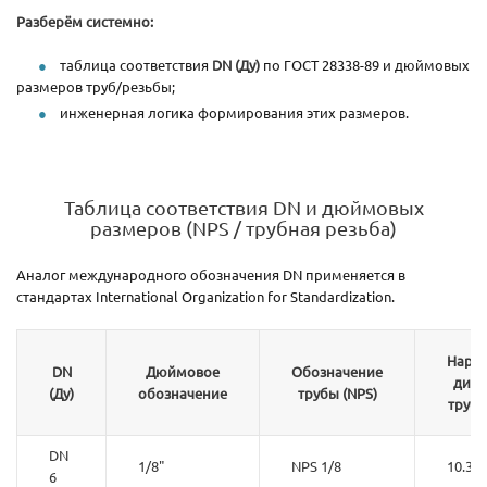
Разберём системно:
таблица соответствия
DN (Ду)
по ГОСТ 28338-89 и дюймовых
размеров труб/резьбы;
инженерная логика формирования этих размеров.
Таблица соответствия DN и дюймовых
размеров (NPS / трубная резьба)
Аналог международного обозначения DN применяется в
стандартах International Organization for Standardization.
Нару
DN
Дюймовое
Обозначение
диам
(Ду)
обозначение
трубы (NPS)
трубы
DN
1/8"
NPS 1/8
10.3
6