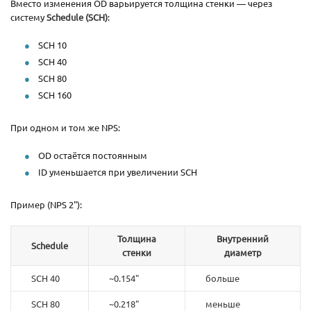
Вместо изменения OD варьируется толщина стенки — через
систему
Schedule (SCH)
:
SCH 10
SCH 40
SCH 80
SCH 160
При одном и том же NPS:
OD остаётся постоянным
ID уменьшается при увеличении SCH
Пример (NPS 2"):
Толщина
Внутренний
Schedule
стенки
диаметр
SCH 40
~0.154"
больше
SCH 80
~0.218"
меньше