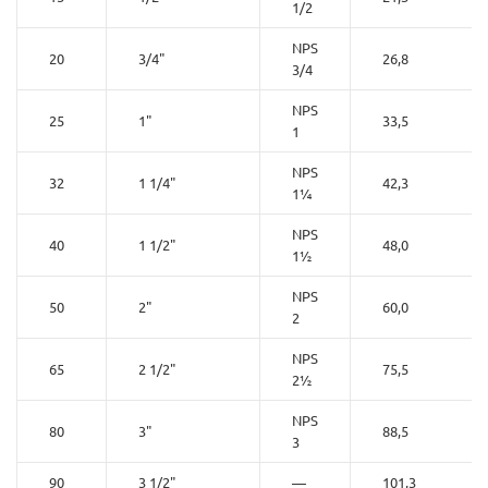
1/2
NPS
20
3/4"
26,8
3/4
NPS
25
1"
33,5
1
NPS
32
1 1/4"
42,3
1¼
NPS
40
1 1/2"
48,0
1½
NPS
50
2"
60,0
2
NPS
65
2 1/2"
75,5
2½
NPS
80
3"
88,5
3
90
3 1/2"
—
101,3