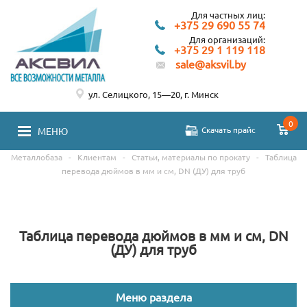
Для частных лиц:
+375 29 690 55 74
Для организаций:
+375 29 1 119 118
sale@aksvil.by
ул. Селицкого, 15—20, г. Минск
0
Скачать прайс
МЕНЮ
Металлобаза
-
Клиентам
-
Статьи, материалы по прокату
-
Таблица
перевода дюймов в мм и см, DN (ДУ) для труб
Таблица перевода дюймов в мм и см, DN
(ДУ) для труб
Меню раздела