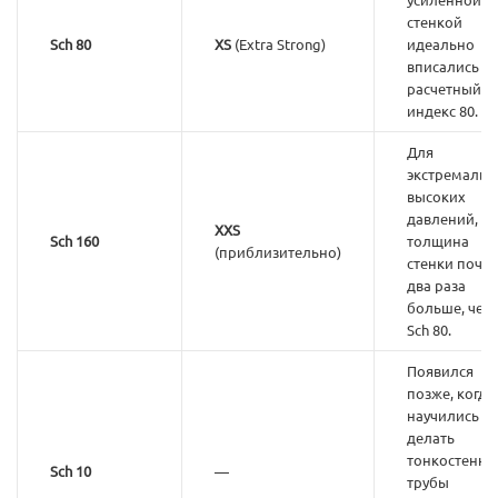
стенкой
Sch 80
XS
(Extra Strong)
идеально
вписались в
расчетный
индекс 80.
Для
экстремальн
высоких
давлений, гд
XXS
Sch 160
толщина
(приблизительно)
стенки почти
два раза
больше, чем 
Sch 80.
Появился
позже, когда
научились
делать
тонкостенны
Sch 10
—
трубы