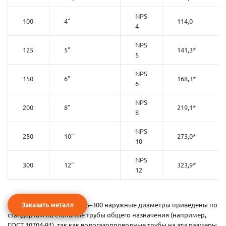
NPS
100
4"
114,0
4
NPS
125
5"
141,3*
5
NPS
150
6"
168,3*
6
NPS
200
8"
219,1*
8
NPS
250
10"
273,0*
10
NPS
300
12"
323,9*
12
* Примечание: для DN 125–300 наружные диаметры приведены по
Заказать металл
стандартам на стальные трубы общего назначения (например,
ГОСТ 10704-91), так как водогазопроводные трубы на эти размеры