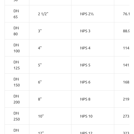
DN
2 1/2"
NPS 2½
76.1
65
DN
3"
NPS 3
88.9
80
DN
4"
NPS 4
114.3
100
DN
5"
NPS 5
141.3
125
DN
6"
NPS 6
168.3
150
DN
8"
NPS 8
219.1
200
DN
10"
NPS 10
273.0
250
DN
12"
NPS 12
323.9