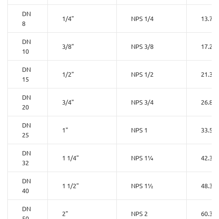
DN
1/4"
NPS 1/4
13.7
8
DN
3/8"
NPS 3/8
17.2
10
DN
1/2"
NPS 1/2
21.3
15
DN
3/4"
NPS 3/4
26.8
20
DN
1"
NPS 1
33.5
25
DN
1 1/4"
NPS 1¼
42.3
32
DN
1 1/2"
NPS 1½
48.3
40
DN
2"
NPS 2
60.3
50