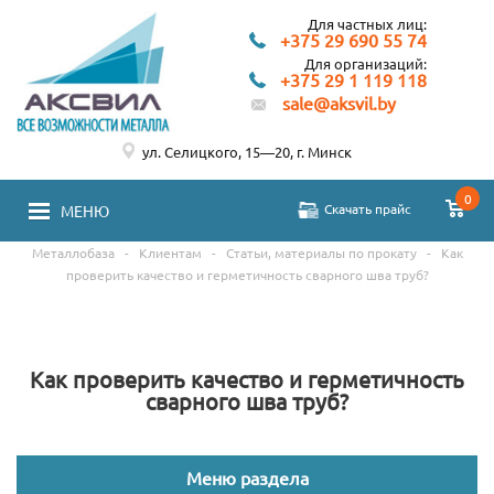
Для частных лиц:
+375 29 690 55 74
Для организаций:
+375 29 1 119 118
sale@aksvil.by
ул. Селицкого, 15—20, г. Минск
0
Скачать прайс
МЕНЮ
Металлобаза
-
Клиентам
-
Статьи, материалы по прокату
-
Как
проверить качество и герметичность сварного шва труб?
Как проверить качество и герметичность
сварного шва труб?
Меню раздела