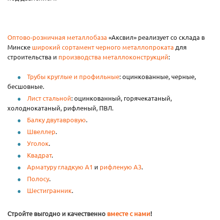
Оптово-розничная металлобаза
«Аксвил» реализует со склада в
Минске
широкий сортамент черного металлопроката
для
строительства и
производства металлоконструкций
:
Трубы круглые и профильные
: оцинкованные, черные,
бесшовные.
Лист стальной
: оцинкованный, горячекатаный,
холоднокатаный, рифленый, ПВЛ.
Балку двутавровую
.
Швеллер
.
Уголок
.
Квадрат
.
Арматуру гладкую А1
и
рифленую А3
.
Полосу
.
Шестигранник
.
Стройте выгодно и качественно
вместе с нами
!