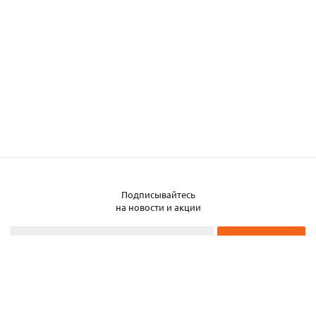
Подписывайтесь
Заказать металл
на новости и акции
2026 © ЧТУП «Металлобаза Аксвил»
Металлобаза в Минске
Услуги