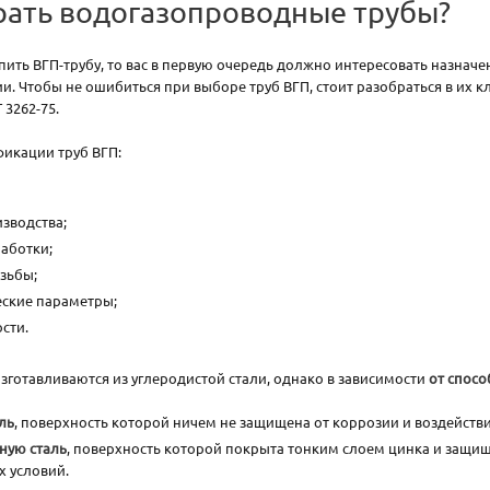
рать водогазопроводные трубы?
упить ВГП-трубу, то вас в первую очередь должно интересовать назнач
. Чтобы не ошибиться при выборе труб ВГП, стоит разобраться в их 
3262-75.
икации труб ВГП:
зводства;
аботки;
зьбы;
ские параметры;
сти.
зготавливаются из углеродистой стали, однако в зависимости
от спосо
ль
, поверхность которой ничем не защищена от коррозии и воздейств
ную сталь
, поверхность которой покрыта тонким слоем цинка и защи
 условий.