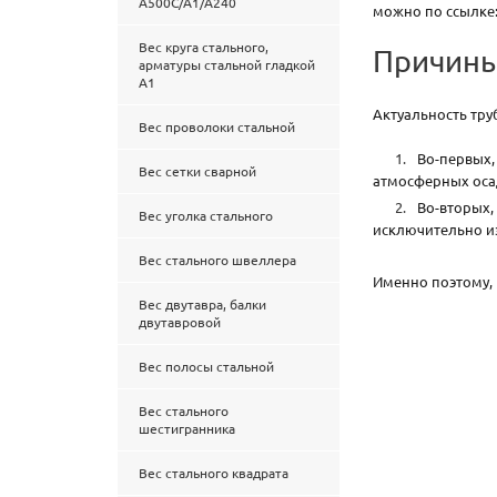
А500С/А1/А240
можно по ссылке
Вес круга стального,
Причины
арматуры стальной гладкой
А1
Актуальность тру
Вес проволоки стальной
Во-первых,
Вес сетки сварной
атмосферных оса
Во-вторых,
Вес уголка стального
исключительно из
Вес стального швеллера
Именно поэтому, 
Вес двутавра, балки
двутавровой
Вес полосы стальной
Вес стального
шестигранника
Вес стального квадрата