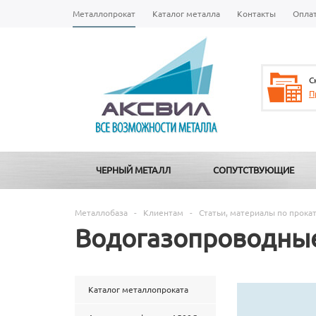
Металлопрокат
Каталог металла
Контакты
Опла
С
П
ЧЕРНЫЙ МЕТАЛЛ
СОПУТСТВУЮЩИЕ
Металлобаза
-
Клиентам
-
Статьи, материалы по прока
Водогазопроводные
Каталог металлопроката