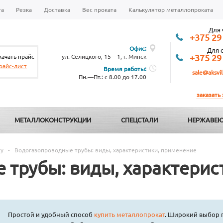
та
Резка
Доставка
Вес проката
Калькулятор металлопроката
Для 
+375 29
Офис:
Для 
качать прайс
ул. Селицкого, 15—1, г. Минск
+375 29
райс-лист
Время работы:
sale@aksvil
Пн.—Пт.: с 8.00 до 17.00
заказать
МЕТАЛЛОКОНСТРУКЦИИ
СПЕЦСТАЛИ
НЕРЖАВЕЮ
ту
-
Водогазопроводные трубы: виды, характеристики, применение
 трубы: виды, характерис
Простой и удобный способ
купить металлопрокат
. Широкий выбор 