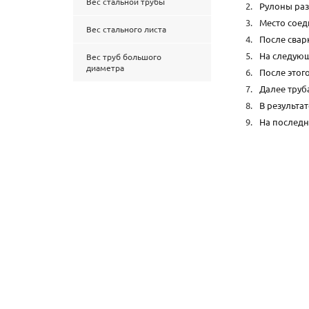
Вес стальной трубы
Рулоны раз
Место соед
Вес стального листа
После свар
На следующ
Вес труб большого
диаметра
После этог
Далее труб
В результа
На последн