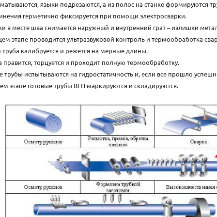
матываются, языки подрезаются, а из полос на станке формируются тр
инения герметично фиксируется при помощи электросварки.
ки в месте шва снимается наружный и внутренний грат – излишки мета
ем этапе проводится ультразвуковой контроль и термообработка сва
о труба калибруется и режется на мерные длины.
а правится, торцуется и проходит полную термообработку.
те трубы испытываются на гидростатичность и, если все прошло успеш
ем этапе готовые трубы ВГП маркируются и складируются.