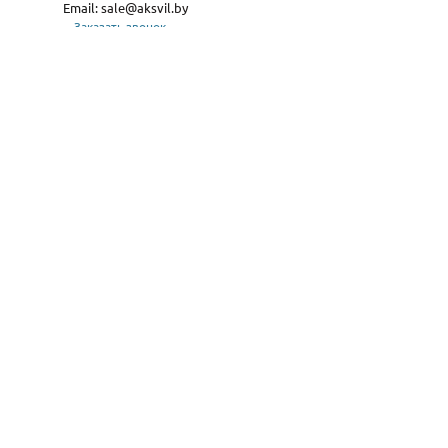
Email:
sale@aksvil.by
Заказать звонок
Карта сайта
асчет, с нарезкой и доставкой.