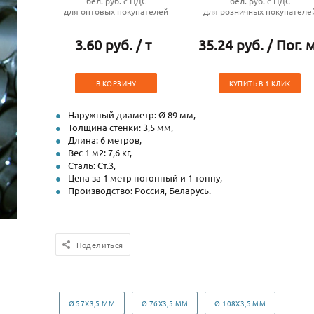
бел. руб. с НДС
бел. руб. с НДС
для оптовых покупателей
для розничных покупателе
3.60 руб. / т
35.24 руб. / Пог. 
В КОРЗИНУ
КУПИТЬ В 1 КЛИК
Наружный диаметр: Ø 89 мм,
Толщина стенки: 3,5 мм,
Длина: 6 метров,
Вес 1 м2: 7,6 кг,
Сталь: Ст.3,
Цена за 1 метр погонный и 1 тонну,
Производство: Россия, Беларусь.
Поделиться
Ø 57Х3,5 ММ
Ø 76Х3,5 ММ
Ø 108Х3,5 ММ