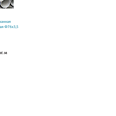
ванная
ая Ф76х3,5
ог. м