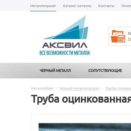
Металлопрокат
Каталог металла
Контакты
Опла
С
П
ЧЕРНЫЙ МЕТАЛЛ
СОПУТСТВУЮЩИЕ
Металлобаза
-
Черный металлопрокат
-
Трубы стальны
Труба оцинкованна