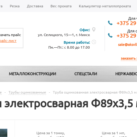
та
Резка
Доставка
Вес проката
Калькулятор металлопроката
Для 
+375 29
Офис:
Для 
качать прайс
ул. Селицкого, 15—1, г. Минск
+375 29
райс-лист
Время работы:
sale@aksvil
Пн.—Пт.: с 8.00 до 17.00
заказать
МЕТАЛЛОКОНСТРУКЦИИ
СПЕЦСТАЛИ
НЕРЖАВЕЮ
е
-
Трубы оцинкованные
-
Труба оцинкованная электросварная Ф89х3,5 
я электросварная Ф89х3,5
Цена за 1 тонну,
Цена за 1 мп,