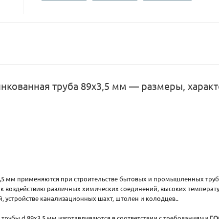
нкованная труба 89х3,5 мм — размеры, характ
,5 мм применяются при строительстве бытовых и промышленных тру
к воздействию различных химических соединений, высоких температу
, устройстве канализационных шахт, штолен и колодцев..
рубы d 89х3,5 мм изготавливаются в соответствии с требованиями
ГО