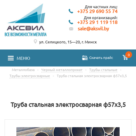
Для частных лиц:
+375 29 690 55 74
Для организаций:
+375 29 1 119 118
sale@aksvil.by
ул. Селицкого, 15—20, г. Минск
0
Скачать прайс
МЕНЮ
Металлобаза
-
Черный металлопрокат
-
Трубы стальные
-
Трубы электросварные
-
Труба стальная электросварная ф57х3,5
Труба стальная электросварная ф57х3,5