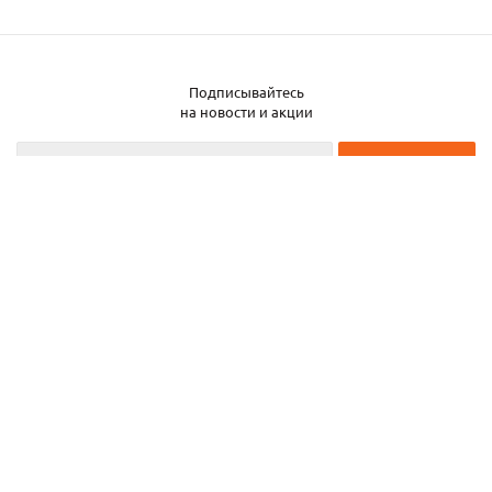
Подписывайтесь
Заказать металл
на новости и акции
2026 © ЧТУП «Металлобаза Аксвил»
Металлобаза в Минске
Услуги
Информация
Каталог металла
Карта сайта
Частное торговое унитарное предприятие «Металлобаза Аксвил». УНП
193050708