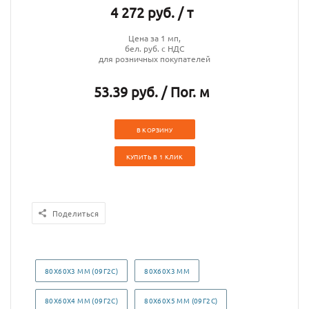
4 272 руб. / т
Цена за 1 мп,
бел. руб. с НДС
для розничных покупателей
53.39 руб. / Пог. м
В КОРЗИНУ
КУПИТЬ В 1 КЛИК
Поделиться
80Х60Х3 ММ (09Г2С)
80Х60Х3 ММ
80Х60Х4 ММ (09Г2С)
80Х60Х5 ММ (09Г2С)