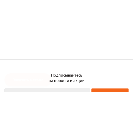
Подписывайтесь
Заказать металл
на новости и акции
2026 © ЧТУП «Металлобаза Аксвил»
Металлобаза в Минске
Услуги
Информация