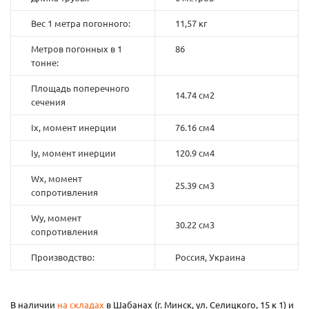
Вес 1 метра погонного:
11,57 кг
Метров погонных в 1
86
тонне:
Площадь поперечного
14.74 см2
сечения
Ix, момент инерции
76.16 см4
Iy, момент инерции
120.9 см4
Wx, момент
25.39 см3
сопротивления
Wy, момент
30.22 см3
сопротивления
Производство:
Россия, Украина
В наличии
на складах
в Шабанах (г. Минск, ул. Селицкого, 15 к 1) и