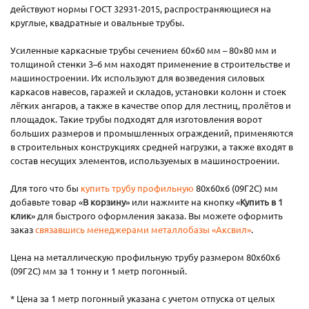
действуют нормы ГОСТ 32931-2015, распространяющиеся на
круглые, квадратные и овальные трубы.
Усиленные каркасные трубы сечением 60×60 мм – 80×80 мм и
толщиной стенки 3–6 мм находят применение в строительстве и
машиностроении. Их используют для возведения силовых
каркасов навесов, гаражей и складов, установки колонн и стоек
лёгких ангаров, а также в качестве опор для лестниц, пролётов и
площадок. Такие трубы подходят для изготовления ворот
больших размеров и промышленных ограждений, применяются
в строительных конструкциях средней нагрузки, а также входят в
состав несущих элементов, используемых в машиностроении.
Для того что бы
купить трубу профильную
80х60х6 (09Г2С) мм
добавьте товар «
В корзину
» или нажмите на кнопку «
Купить в 1
клик
» для быстрого оформления заказа. Вы можете оформить
заказ
связавшись менеджерами металлобазы «Аксвил»
.
Цена на металлическую профильную трубу размером 80х60х6
(09Г2С) мм за 1 тонну и 1 метр погонный.
* Цена за 1 метр погонный указана с учетом отпуска от целых