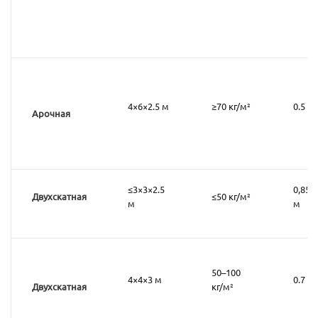
4×6×2.5 м
≥70 кг/м²
0.5 м
Арочная
≤3×3×2.5
0,85
Двухскатная
≤50 кг/м²
м
м
50–100
4×4×3 м
0.7 м
Двухскатная
кг/м²