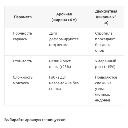
Двухскатная
Арочная
Параметр
(ширина >5
(ширина >4 м)
м)
Прочность
Дуги
Стропила
каркаса
деформируются
проседают
под весом
без доп.
опор
Стоимость
Резкий рост
Умеренный
цены (+25%)
рост (+15%)
Сложность
Гибка дуг
Появляются
монтажа
невозможна без
сложные
станка
узлы
(коньки,
ендовы)
Выбирайте арочную теплицу если: