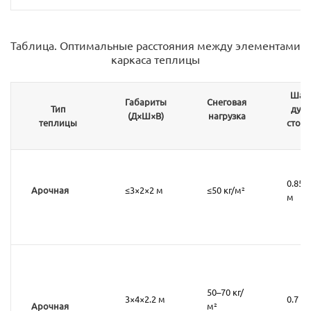
Таблица. Оптимальные расстояния между элементами
каркаса теплицы
Шаг
Габариты
Снеговая
Тип
дуг/
(Д×Ш×В)
нагрузка
теплицы
стоек
0.85
Арочная
≤3×2×2 м
≤50 кг/м²
м
50–70 кг/
3×4×2.2 м
0.7 м
Арочная
м²