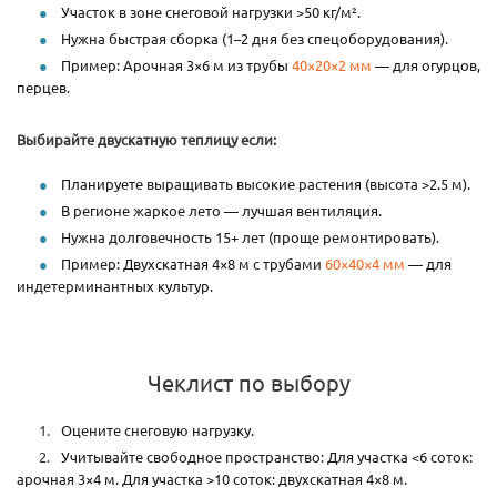
Участок в зоне снеговой нагрузки >50 кг/м².
Нужна быстрая сборка (1–2 дня без спецоборудования).
Пример: Арочная 3×6 м из трубы
40×20×2 мм
— для огурцов,
перцев.
Выбирайте двускатную теплицу если:
Планируете выращивать высокие растения (высота >2.5 м).
В регионе жаркое лето — лучшая вентиляция.
Нужна долговечность 15+ лет (проще ремонтировать).
Пример: Двухскатная 4×8 м с трубами
60×40×4 мм
— для
индетерминантных культур.
Чеклист по выбору
Оцените снеговую нагрузку.
Учитывайте свободное пространство: Для участка <6 соток:
арочная 3×4 м. Для участка >10 соток: двухскатная 4×8 м.