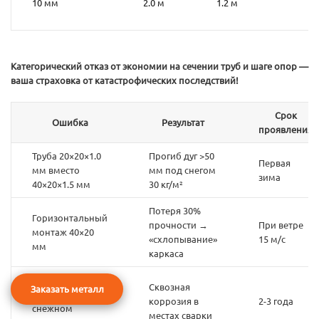
10 мм
2.0 м
1.2 м
Категорический отказ от экономии на сечении труб и шаге опор —
ваша страховка от катастрофических последствий!
Срок
Ошибка
Результат
проявления
Труба 20×20×1.0
Прогиб дуг >50
Первая
мм вместо
мм под снегом
зима
40×20×1.5 мм
30 кг/м²
Потеря 30%
Горизонтальный
прочности →
При ветре
монтаж 40×20
«схлопывание»
15 м/с
мм
каркаса
Толщина стенки
Сквозная
Заказать металл
1.0 мм в
коррозия в
2-3 года
снежном
местах сварки