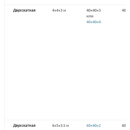
Двухскатная
4×4×3 м
40×40×3
40×4
или
40×40×4
Двухскатная
6×5×3.5 м
60×40×2
60×4