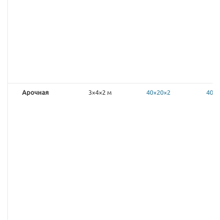
Арочная
3×4×2 м
40×20×2
40×2