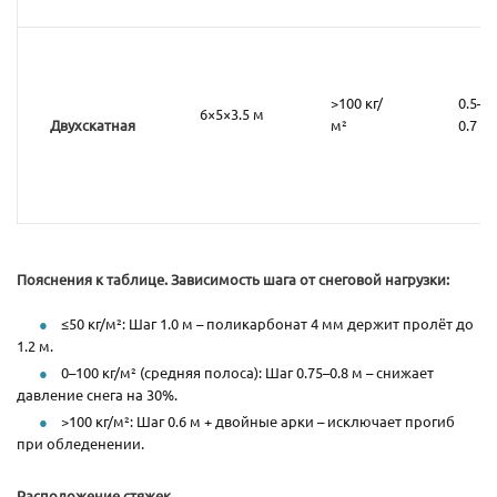
>100 кг/
0.5–
6×5×3.5 м
Двухскатная
м²
0.7 м
Пояснения к таблице. Зависимость шага от снеговой нагрузки:
≤50 кг/м²: Шаг 1.0 м – поликарбонат 4 мм держит пролёт до
1.2 м.
0–100 кг/м² (средняя полоса): Шаг 0.75–0.8 м – снижает
давление снега на 30%.
>100 кг/м²: Шаг 0.6 м + двойные арки – исключает прогиб
при обледенении.
Расположение стяжек