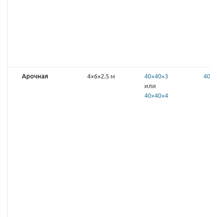
Арочная
4×6×2.5 м
40×40×3
40×4
или
40×40×4