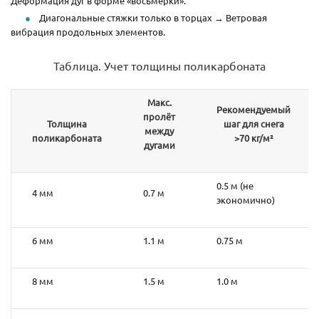
Деформация дуг в форме «восьмёрки».
Диагональные стяжки только в торцах → Ветровая
вибрация продольных элементов.
Таблица. Учет толщины поликарбоната
Макс.
Рекомендуемый
пролёт
Толщина
шаг для снега
между
поликарбоната
>70 кг/м²
дугами
0.5 м (не
4 мм
0.7 м
экономично)
6 мм
1.1 м
0.75 м
8 мм
1.5 м
1.0 м