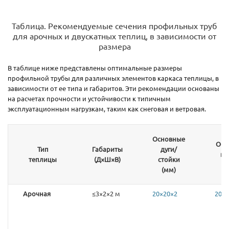
Таблица. Рекомендуемые сечения профильных труб
для арочных и двускатных теплиц, в зависимости от
размера
В таблице ниже представлены оптимальные размеры
профильной трубы для различных элементов каркаса теплицы, в
зависимости от ее типа и габаритов. Эти рекомендации основаны
на расчетах прочности и устойчивости к типичным
эксплуатационным нагрузкам, таким как снеговая и ветровая.
Основные
Обв
Тип
Габариты
дуги/
ко
теплицы
(Д×Ш×В)
стойки
(
(мм)
Арочная
≤3×2×2 м
20×20×2
20×2