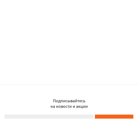
Подписывайтесь
Заказать металл
на новости и акции
2026 © ЧТУП «Металлобаза Аксвил»