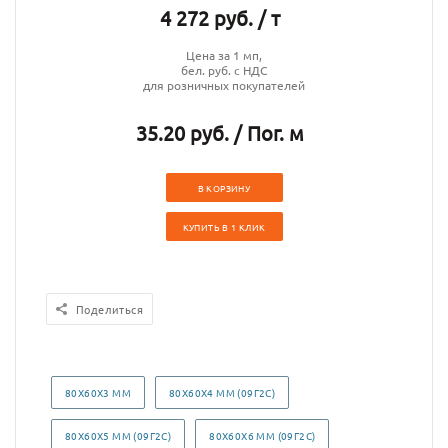
4 272 руб. / т
Цена за 1 мп,
бел. руб. с НДС
для розничных покупателей
35.20 руб. / Пог. м
В КОРЗИНУ
КУПИТЬ В 1 КЛИК
Поделиться
80Х60Х3 ММ
80Х60Х4 ММ (09Г2С)
80Х60Х5 ММ (09Г2С)
80Х60Х6 ММ (09Г2С)