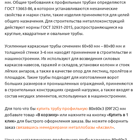
мм. Общие требования к профильным трубам определяются
ГОСТ 13663-86, в котором устанавливаются механические
свойства и марки стали, такие изделия применяются для целей
общего назначения. Для строительства металлоконструкций
действуют нормы ГОСТ 32931-2015, распространяющиеся на
круглые, квадратные и овальные трубы.
Усиленные каркасные трубы сечением 60×60 мм – 80×80 мм и
толщиной стенки 3–6 мм находят применение в строительстве и
машиностроении. Их используют для возведения силовых
каркасов навесов, гаражей и складов, установки колонн и стоек
лёгких ангаров, а также в качестве опор для лестниц, пролётов и
площадок. Такие трубы подходят для изготовления ворот
больших размеров и промышленных ограждений, применяются
в строительных конструкциях средней нагрузки, а также входят в
состав несущих элементов, используемых в машиностроении.
Для того что бы
купить трубу профильную
80х60х3 (09Г2С) мм
добавьте товар «
В корзину
» или нажмите на кнопку «
Купить в 1
клик
» для быстрого оформления заказа. Вы можете оформить
заказ
связавшись менеджерами металлобазы «Аксвил»
.
Цена на металлическую профильную трубу размером 80х60х3