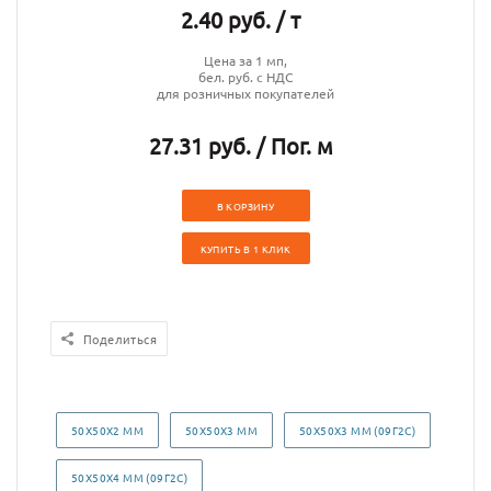
2.40 руб. / т
Цена за 1 мп,
бел. руб. с НДС
для розничных покупателей
27.31 руб. / Пог. м
В КОРЗИНУ
КУПИТЬ В 1 КЛИК
Поделиться
50Х50Х2 ММ
50Х50Х3 ММ
50Х50Х3 ММ (09Г2С)
50Х50Х4 ММ (09Г2С)