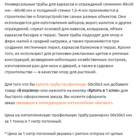
Универсальные трубы для каркасов и ограждений сечением 40×20
мм – 60×40 мм и толщиной стенки 1,5–4 мм применяются в
строительстве и благоустройстве самых разных объектов. Они
используются для изготовления заборов, ворот, калиток и других
ограждений, служат основой для навесов, козырьков, лёгких
каркасов беседок и террас. Такие трубы подходят для опор и
ферм малой и средней нагрузки, а также применяются при
создании лестничных перил, каркасов балконов и террас. Кроме
того, их используют для установки рекламных щитов и уличных
конструкций, возведения небольших хозяйственных построек,
изготовления рам для окон и дверей, а также в садовом
строительстве — в качестве опор для растений.
Для того что бы
купить трубу профильную
50х50х5 мм добавьте
товар «
В корзину
» или нажмите на кнопку «
Купить в 1 клик
» для
быстрого оформления заказа. Вы можете оформить
заказ
связавшись менеджерами металлобазы «Аксвил»
.
Цена на металлическую профильную трубу размером 50х50х5 мм
за 1 тонну и 1 метр погонный.
* Цена за 1 метр погонный указана с учетом отпуска от целых