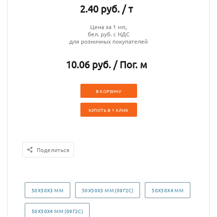
2.40 руб. / т
Цена за 1 мп,
бел. руб. с НДС
для розничных покупателей
10.06 руб. / Пог. м
В КОРЗИНУ
КУПИТЬ В 1 КЛИК
Поделиться
50Х50Х3 ММ
50Х50Х3 ММ (09Г2С)
50Х50Х4 ММ
50Х50Х4 ММ (09Г2С)