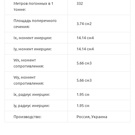
Метров погонных в 1
332
тонне:
Площадь поперечного
3.74 см2
сечения:
Ix, момент инерции:
14.14 см4
Iy, момент инерции:
14.14 см4
Wx, момент
5.66 см3
сопротивления:
Wy, момент
5.66 см3
сопротивления:
ix, радиус инерции:
1.95 см
iy, радиус инерции:
1.95 см
Производство:
Россия, Украина