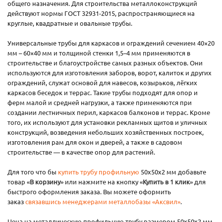
общего назначения. Для строительства металлоконструкций
действуют нормы ГОСТ 32931-2015, распространяющиеся на
круглые, квадратные и овальные трубы.
Универсальные трубы для каркасов и ограждений сечением 40×20
мм – 60×40 мм и толщиной стенки 1,5–4 мм применяются в
строительстве и благоустройстве самых разных объектов. Они
используются для изготовления заборов, ворот, калиток и других
ограждений, служат основой для навесов, козырьков, лёгких
каркасов беседок и террас. Такие трубы подходят для опор и
ферм малой и средней нагрузки, а также применяются при
создании лестничных перил, каркасов балконов и террас. Кроме
того, их используют для установки рекламных щитов и уличных
конструкций, возведения небольших хозяйственных построек,
изготовления рам для окон и дверей, а также в садовом
строительстве — в качестве опор для растений.
Для того что бы
купить трубу профильную
50х50х2 мм добавьте
товар «
В корзину
» или нажмите на кнопку «
Купить в 1 клик
» для
быстрого оформления заказа. Вы можете оформить
заказ
связавшись менеджерами металлобазы «Аксвил»
.
Цена на металлическую профильную трубу размером 50х50х2 мм